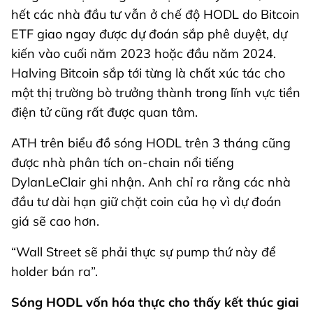
hết các nhà đầu tư vẫn ở chế độ HODL do Bitcoin
ETF giao ngay được dự đoán sắp phê duyệt, dự
kiến ​​vào cuối năm 2023 hoặc đầu năm 2024.
Halving Bitcoin sắp tới từng là chất xúc tác cho
một thị trường bò trưởng thành trong lĩnh vực tiền
điện tử cũng rất được quan tâm.
ATH trên biểu đồ sóng HODL trên 3 tháng cũng
được nhà phân tích on-chain nổi tiếng
DylanLeClair ghi nhận. Anh chỉ ra rằng các nhà
đầu tư dài hạn giữ chặt coin của họ vì dự đoán
giá sẽ cao hơn.
“Wall Street sẽ phải thực sự pump thứ này để
holder bán ra”.
Sóng HODL vốn hóa thực cho thấy kết thúc giai