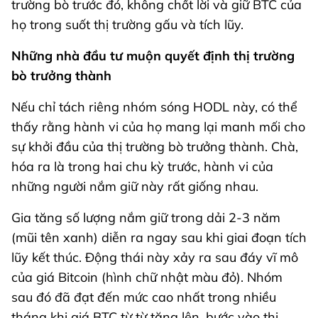
trường bò trước đó, không chốt lời và giữ BTC của
họ trong suốt thị trường gấu và tích lũy.
Những nhà đầu tư muộn quyết định thị trường
bò trưởng thành
Nếu chỉ tách riêng nhóm sóng HODL này, có thể
thấy rằng hành vi của họ mang lại manh mối cho
sự khởi đầu của thị trường bò trưởng thành. Chà,
hóa ra là trong hai chu kỳ trước, hành vi của
những người nắm giữ này rất giống nhau.
Gia tăng số lượng nắm giữ trong dải 2-3 năm
(mũi tên xanh) diễn ra ngay sau khi giai đoạn tích
lũy kết thúc. Động thái này xảy ra sau đáy vĩ mô
của giá Bitcoin (hình chữ nhật màu đỏ). Nhóm
sau đó đã đạt đến mức cao nhất trong nhiều
tháng khi giá BTC từ từ tăng lên, bước vào thị