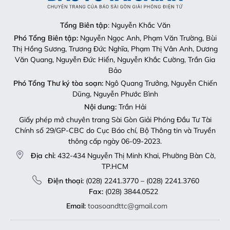
Tổng Biên tập
: Nguyễn Khắc Văn
Phó Tổng Biên tập:
Nguyễn Ngọc Anh, Phạm Văn Trường, Bùi
Thị Hồng Sương, Trương Đức Nghĩa, Phạm Thị Vân Anh, Dương
Văn Quang, Nguyễn Đức Hiển, Nguyễn Khắc Cường, Trần Gia
Bảo
Phó Tổng Thư ký tòa soạn:
Ngô Quang Trưởng, Nguyễn Chiến
Dũng, Nguyễn Phước Bình
Nội dung:
Trần Hải
Giấy phép mở chuyên trang Sài Gòn Giải Phóng Đầu Tư Tài
Chính số 29/GP-CBC do Cục Báo chí, Bộ Thông tin và Truyền
thông cấp ngày 06-09-2023.
Địa chỉ:
432-434 Nguyễn Thị Minh Khai, Phường Bàn Cờ,
TP.HCM
Điện thoại:
(028) 2241.3770 – (028) 2241.3760
Fax:
(028) 3844.0522
Email:
toasoandttc@gmail.com