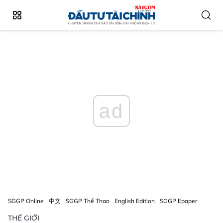
ad
SGGP Online
中文
SGGP Thể Thao
English Edition
SGGP Epaper
THẾ GIỚI