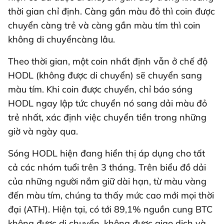
thời gian chỉ định. Càng gần màu đỏ thì coin được
chuyển càng trẻ và càng gần màu tím thì coin
không di chuyểncàng lâu.
Theo thời gian, một coin nhất định vẫn ở chế độ
HODL (không được di chuyển) sẽ chuyển sang
màu tím. Khi coin được chuyển, chỉ báo sóng
HODL ngay lập tức chuyển nó sang dải màu đỏ
trẻ nhất, xác định việc chuyển tiền trong những
giờ và ngày qua.
Sóng HODL hiện đang hiển thị áp dụng cho tất
cả các nhóm tuổi trên 3 tháng. Trên biểu đồ dải
của những người nắm giữ dài hạn, từ màu vàng
đến màu tím, chúng ta thấy mức cao mới mọi thời
đại (ATH). Hiện tại, có tới 89,1% nguồn cung BTC
không được di chuyển, không được giao dịch và