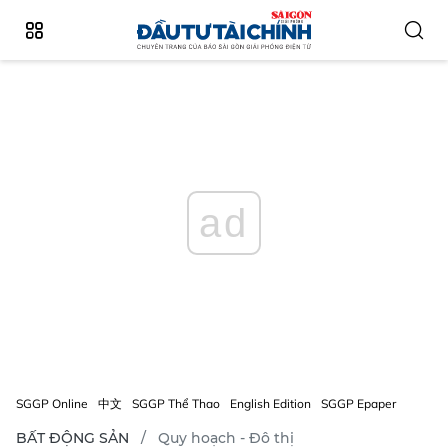
ad
SGGP Online
中文
SGGP Thể Thao
English Edition
SGGP Epaper
BẤT ĐỘNG SẢN
Quy hoạch - Đô thị