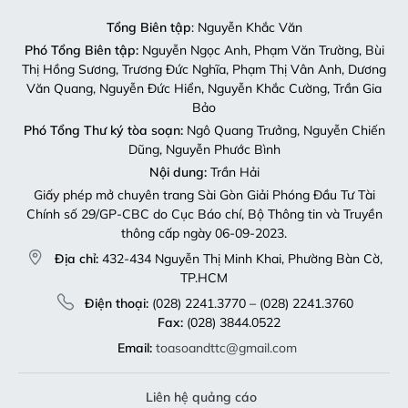
Phó Tổng Biên tập:
Nguyễn Ngọc Anh, Phạm Văn Trường, Bùi
Thị Hồng Sương, Trương Đức Nghĩa, Phạm Thị Vân Anh, Dương
Văn Quang, Nguyễn Đức Hiển, Nguyễn Khắc Cường, Trần Gia
Bảo
Phó Tổng Thư ký tòa soạn:
Ngô Quang Trưởng, Nguyễn Chiến
Dũng, Nguyễn Phước Bình
Nội dung:
Trần Hải
Giấy phép mở chuyên trang Sài Gòn Giải Phóng Đầu Tư Tài
Chính số 29/GP-CBC do Cục Báo chí, Bộ Thông tin và Truyền
thông cấp ngày 06-09-2023.
Địa chỉ:
432-434 Nguyễn Thị Minh Khai, Phường Bàn Cờ,
TP.HCM
Điện thoại:
(028) 2241.3770 – (028) 2241.3760
Fax:
(028) 3844.0522
Email:
toasoandttc@gmail.com
Liên hệ quảng cáo
Quảng cáo:
Mai Trâm (0913 118 448)
Email:
tram.sgdttc@gmail.com