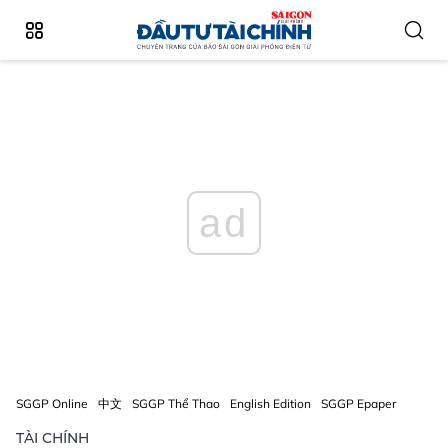
ad
SGGP Online
中文
SGGP Thể Thao
English Edition
SGGP Epaper
TÀI CHÍNH