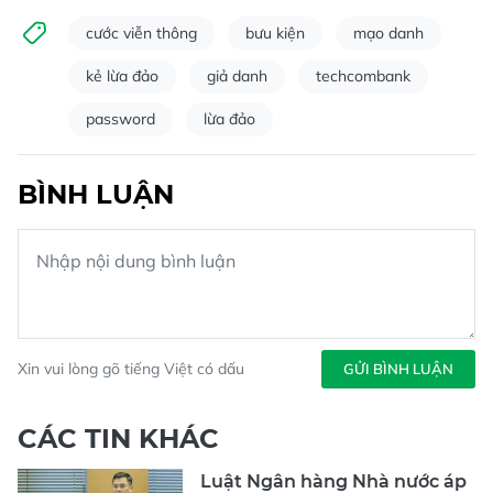
cước viễn thông
bưu kiện
mạo danh
kẻ lừa đảo
giả danh
techcombank
password
lừa đảo
BÌNH LUẬN
Xin vui lòng gõ tiếng Việt có dấu
GỬI BÌNH LUẬN
CÁC TIN KHÁC
Luật Ngân hàng Nhà nước áp