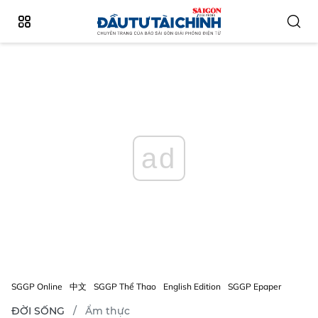
ad
SGGP Online
中文
SGGP Thể Thao
English Edition
SGGP Epaper
ĐỜI SỐNG
Ẩm thực