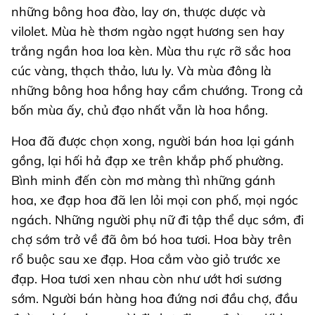
những bông hoa đào, lay ơn, thược dược và
vilolet. Mùa hè thơm ngào ngạt hương sen hay
trắng ngần hoa loa kèn. Mùa thu rực rỡ sắc hoa
cúc vàng, thạch thảo, lưu ly. Và mùa đông là
những bông hoa hồng hay cẩm chướng. Trong cả
bốn mùa ấy, chủ đạo nhất vẫn là hoa hồng.
Hoa đã được chọn xong, người bán hoa lại gánh
gồng, lại hối hả đạp xe trên khắp phố phường.
Bình minh đến còn mơ màng thì những gánh
hoa, xe đạp hoa đã len lỏi mọi con phố, mọi ngóc
ngách. Những người phụ nữ đi tập thể dục sớm, đi
chợ sớm trở về đã ôm bó hoa tươi. Hoa bày trên
rổ buộc sau xe đạp. Hoa cắm vào giỏ trước xe
đạp. Hoa tươi xen nhau còn như ướt hơi sương
sớm. Người bán hàng hoa đứng nơi đầu chợ, đầu