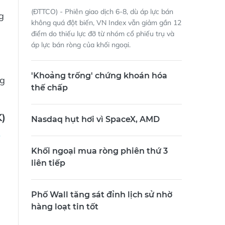
(ĐTTCO) - Phiên giao dịch 6-8, dù áp lực bán
g
không quá đột biến, VN Index vẫn giảm gần 12
điểm do thiếu lực đỡ từ nhóm cổ phiếu trụ và
áp lực bán ròng của khối ngoại.
'Khoảng trống' chứng khoán hóa
ng
thế chấp
)
Nasdaq hụt hơi vì SpaceX, AMD
Khối ngoại mua ròng phiên thứ 3
liên tiếp
Phố Wall tăng sát đỉnh lịch sử nhờ
hàng loạt tin tốt