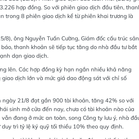
3.226 hợp đồng. So với phiên giao dịch đầu tiên, than
n trong 8 phiên giao dịch kể từ phiên khai trương là
25/8), ông Nguyễn Tuấn Cường, Giám đốc cấu trúc sản
o, thanh khoản sẽ tiếp tục tăng do nhà đầu tư bắt
mạnh dạn giao dịch.
ăng lên. Các hợp đồng kỳ hạn ngắn nhiều khả năng
 giao dịch lớn và mức giá dao động sát với chỉ số
h ngày 21/8 đạt gần 900 tài khoản, tăng 42% so với
phái sinh mở cửa đến nay, chưa có tài khoản nào của
ỹ vẫn đang ở mức an toàn, song Công ty lưu ý, nhà đầ
duy trì tỷ lệ ký quỹ tối thiểu 10% theo quy định.