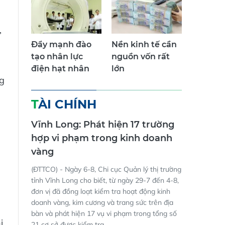
,
Đẩy mạnh đào
Nền kinh tế cần
tạo nhân lực
nguồn vốn rất
điện hạt nhân
lớn
ng
TÀI CHÍNH
Vĩnh Long: Phát hiện 17 trường
hợp vi phạm trong kinh doanh
vàng
(ĐTTCO) - Ngày 6-8, Chi cục Quản lý thị trường
tỉnh Vĩnh Long cho biết, từ ngày 29-7 đến 4-8,
đơn vị đã đồng loạt kiểm tra hoạt động kinh
doanh vàng, kim cương và trang sức trên địa
bàn và phát hiện 17 vụ vi phạm trong tổng số
i
21 cơ sở được kiểm tra.