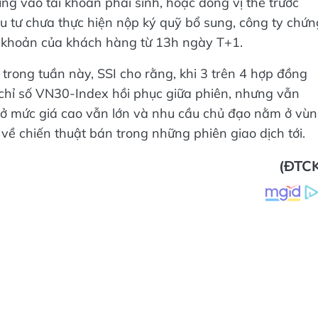
ng vào tài khoản phái sinh, hoặc đóng vị thế trước
 tư chưa thực hiện nộp ký quỹ bổ sung, công ty chứn
ài khoản của khách hàng từ 13h ngày T+1.
 trong tuần này, SSI cho rằng, khi 3 trên 4 hợp đồng
), chỉ số VN30-Index hồi phục giữa phiên, nhưng vẫn
ở mức giá cao vẫn lớn và nhu cầu chủ đạo nằm ở vù
g về chiến thuật bán trong những phiên giao dịch tới.
(ĐTCK