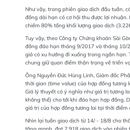
Như vậy, trong phiên giao dịch đầu tuần,
đồng dài hạn có cơ hội thu được lợi nhuận
chiếm 80% tổng khối lượng giao dịch (3.22
Tuy vậy, theo Công ty Chứng khoán Sài Gòn
đồng đáo hạn tháng 9/2017 và tháng 10/201
giá có xu hướng đi xuống trong ngắn hạn. T
chung giữ quan điểm thận trọng về triển v
Ông Nguyễn Đức Hùng Linh, Giám đốc Phân tí
thời gian (time value) của hợp đồng tương 
Giá lý thuyết có ý nghĩa như giá trị tương l
không thể) cho tới khi đáo hạn hợp đồng. D
giá trị của hợp đồng tương lai tại thời điểm
Nhìn lại tuần giao dịch từ 14/ - 18/8 cho 
tăng mạnh, đạt 2.918 giao dịch vào phiên t