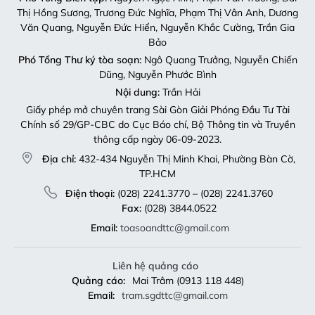
Thị Hồng Sương, Trương Đức Nghĩa, Phạm Thị Vân Anh, Dương
Văn Quang, Nguyễn Đức Hiển, Nguyễn Khắc Cường, Trần Gia
Bảo
Phó Tổng Thư ký tòa soạn:
Ngô Quang Trưởng, Nguyễn Chiến
Dũng, Nguyễn Phước Bình
Nội dung:
Trần Hải
Giấy phép mở chuyên trang Sài Gòn Giải Phóng Đầu Tư Tài
Chính số 29/GP-CBC do Cục Báo chí, Bộ Thông tin và Truyền
thông cấp ngày 06-09-2023.
Địa chỉ:
432-434 Nguyễn Thị Minh Khai, Phường Bàn Cờ,
TP.HCM
Điện thoại:
(028) 2241.3770 – (028) 2241.3760
Fax:
(028) 3844.0522
Email:
toasoandttc@gmail.com
Liên hệ quảng cáo
Quảng cáo:
Mai Trâm (0913 118 448)
Email:
tram.sgdttc@gmail.com