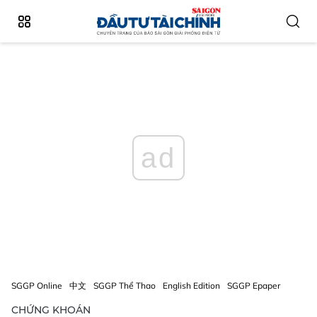
ad
SGGP Online
中文
SGGP Thể Thao
English Edition
SGGP Epaper
CHỨNG KHOÁN