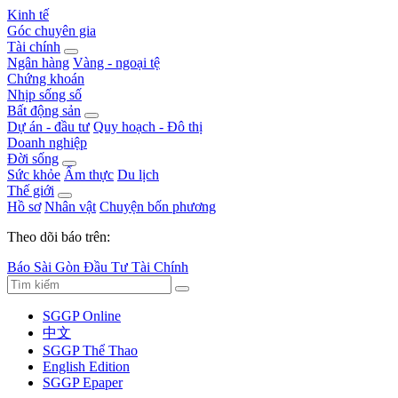
Kinh tế
Góc chuyên gia
Tài chính
Ngân hàng
Vàng - ngoại tệ
Chứng khoán
Nhịp sống số
Bất động sản
Dự án - đầu tư
Quy hoạch - Đô thị
Doanh nghiệp
Đời sống
Sức khỏe
Ẩm thực
Du lịch
Thế giới
Hồ sơ
Nhân vật
Chuyện bốn phương
Theo dõi báo trên:
Báo Sài Gòn Đầu Tư Tài Chính
SGGP Online
中文
SGGP Thể Thao
English Edition
SGGP Epaper