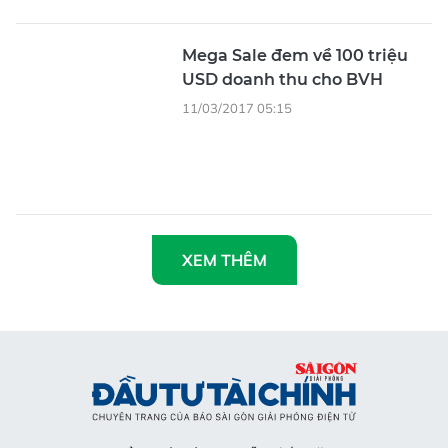
XEM THÊM
Tổng Biên tập
: Nguyễn Khắc Văn
Phó Tổng Biên tập:
Nguyễn Ngọc Anh, Phạm Văn Trường, Bùi
Thị Hồng Sương, Trương Đức Nghĩa, Phạm Thị Vân Anh, Dương
Văn Quang, Nguyễn Đức Hiển, Nguyễn Khắc Cường, Trần Gia
Bảo
Phó Tổng Thư ký tòa soạn:
Ngô Quang Trưởng, Nguyễn Chiến
Dũng, Nguyễn Phước Bình
Nội dung:
Trần Hải
Giấy phép mở chuyên trang Sài Gòn Giải Phóng Đầu Tư Tài
Chính số 29/GP-CBC do Cục Báo chí, Bộ Thông tin và Truyền
thông cấp ngày 06-09-2023.