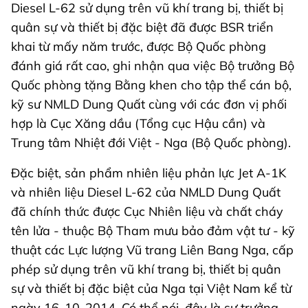
Diesel L-62 sử dụng trên vũ khí trang bị, thiết bị
quân sự và thiết bị đặc biệt đã được BSR triển
khai từ mấy năm trước, được Bộ Quốc phòng
đánh giá rất cao, ghi nhận qua việc Bộ trưởng Bộ
Quốc phòng tặng Bằng khen cho tập thể cán bộ,
kỹ sư NMLD Dung Quất cùng với các đơn vị phối
hợp là Cục Xăng dầu (Tổng cục Hậu cần) và
Trung tâm Nhiệt đới Việt - Nga (Bộ Quốc phòng).
Đặc biệt, sản phẩm nhiên liệu phản lực Jet A-1K
và nhiên liệu Diesel L-62 của NMLD Dung Quất
đã chính thức được Cục Nhiên liệu và chất cháy
tên lửa - thuộc Bộ Tham mưu bảo đảm vật tư - kỹ
thuật các Lực lượng Vũ trang Liên Bang Nga, cấp
phép sử dụng trên vũ khí trang bị, thiết bị quân
sự và thiết bị đặc biệt của Nga tại Việt Nam kể từ
ngày 16-10-2014. Có thể nói, đây là sự trưởng