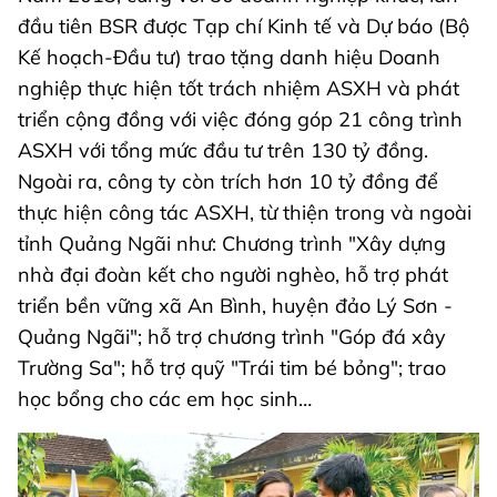
đầu tiên BSR được Tạp chí Kinh tế và Dự báo (Bộ
Kế hoạch-Đầu tư) trao tặng danh hiệu Doanh
nghiệp thực hiện tốt trách nhiệm ASXH và phát
triển cộng đồng với việc đóng góp 21 công trình
ASXH với tổng mức đầu tư trên 130 tỷ đồng.
Ngoài ra, công ty còn trích hơn 10 tỷ đồng để
thực hiện công tác ASXH, từ thiện trong và ngoài
tỉnh Quảng Ngãi như: Chương trình "Xây dựng
nhà đại đoàn kết cho người nghèo, hỗ trợ phát
triển bền vững xã An Bình, huyện đảo Lý Sơn -
Quảng Ngãi"; hỗ trợ chương trình "Góp đá xây
Trường Sa"; hỗ trợ quỹ "Trái tim bé bỏng"; trao
học bổng cho các em học sinh…