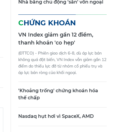
Nhà băng chủ động 'săn' vốn ngoại
CHỨNG KHOÁN
VN Index giảm gần 12 điểm,
thanh khoản 'co hẹp'
(ĐTTCO) - Phiên giao dịch 6-8, dù áp lực bán
không quá đột biến, VN Index vẫn giảm gần 12
điểm do thiếu lực đỡ từ nhóm cổ phiếu trụ và
áp lực bán ròng của khối ngoại.
'Khoảng trống' chứng khoán hóa
thế chấp
Nasdaq hụt hơi vì SpaceX, AMD