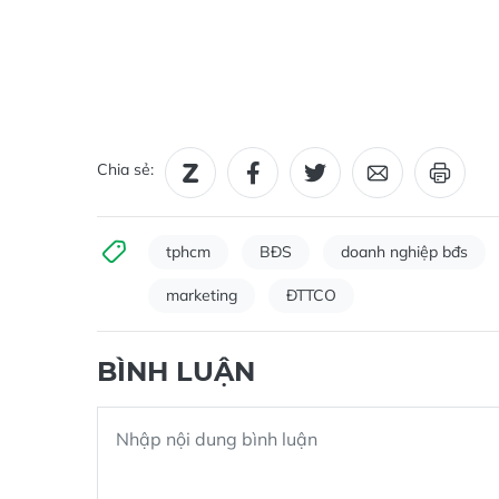
Chia sẻ:
tphcm
BĐS
doanh nghiệp bđs
marketing
ĐTTCO
BÌNH LUẬN