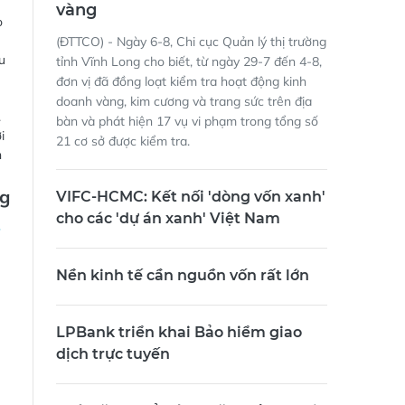
vàng
o
(ĐTTCO) - Ngày 6-8, Chi cục Quản lý thị trường
u
tỉnh Vĩnh Long cho biết, từ ngày 29-7 đến 4-8,
đơn vị đã đồng loạt kiểm tra hoạt động kinh
doanh vàng, kim cương và trang sức trên địa
.
bàn và phát hiện 17 vụ vi phạm trong tổng số
i
21 cơ sở được kiểm tra.
h
ng
VIFC-HCMC: Kết nối 'dòng vốn xanh'
cho các 'dự án xanh' Việt Nam
Nền kinh tế cần nguồn vốn rất lớn
LPBank triển khai Bảo hiểm giao
dịch trực tuyến