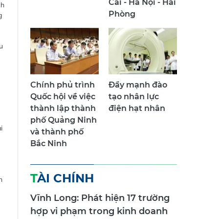
Cai - Hà Nội - Hải
ch
Phòng
g
u
Chính phủ trình
Đẩy mạnh đào
Quốc hội về việc
tạo nhân lực
.
thành lập thành
điện hạt nhân
phố Quảng Ninh
i
và thành phố
Bắc Ninh
TÀI CHÍNH
h
Vĩnh Long: Phát hiện 17 trường
hợp vi phạm trong kinh doanh