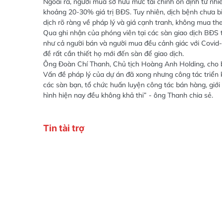
Ngoài ra, người mua sở hữu mức tài chính ổn định từ nh
khoảng 20-30% giá trị BĐS. Tuy nhiên, dịch bệnh chưa biế
dịch rõ ràng về pháp lý và giá cạnh tranh, không mua th
Qua ghi nhận của phóng viên tại các sàn giao dịch BĐS 
như cả người bán và người mua đều cảnh giác với Covid-1
đề rất cần thiết họ mới đến sàn để giao dịch.
Ông Đoàn Chí Thanh, Chủ tịch Hoàng Anh Holding, cho bi
Vấn đề pháp lý của dự án đã xong nhưng công tác triển kh
các sàn bạn, tổ chức huấn luyện công tác bán hàng, giới
hình hiện nay đều không khả thi” - ông Thanh chia sẻ.