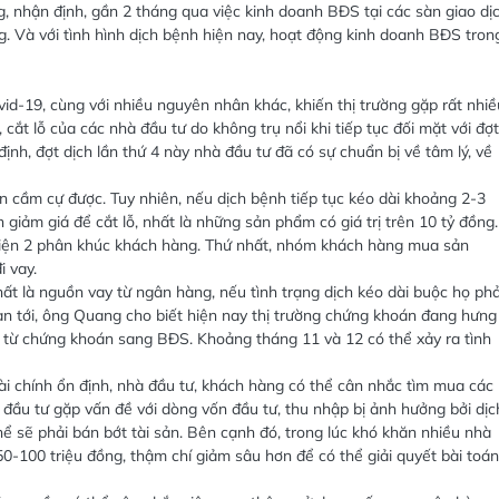
 nhận định, gần 2 tháng qua việc kinh doanh BĐS tại các sàn giao dị
 Và với tình hình dịch bệnh hiện nay, hoạt động kinh doanh BĐS tron
id-19, cùng với nhiều nguyên nhân khác, khiến thị trường gặp rất nhiề
 cắt lỗ của các nhà đầu tư do không trụ nổi khi tiếp tục đối mặt với đợt
nh, đợt dịch lần thứ 4 này nhà đầu tư đã có sự chuẩn bị về tâm lý, về
n cầm cự được. Tuy nhiên, nếu dịch bệnh tiếp tục kéo dài khoảng 2-3
 giảm giá để cắt lỗ, nhất là những sản phẩm có giá trị trên 10 tỷ đồng
hiện 2 phân khúc khách hàng. Thứ nhất, nhóm khách hàng mua sản
i vay.
ất là nguồn vay từ ngân hàng, nếu tình trạng dịch kéo dài buộc họ phả
gian tới, ông Quang cho biết hiện nay thị trường chứng khoán đang hưng
ền từ chứng khoán sang BĐS. Khoảng tháng 11 và 12 có thể xảy ra tình
tài chính ổn định, nhà đầu tư, khách hàng có thể cân nhắc tìm mua các
ủ đầu tư gặp vấn đề với dòng vốn đầu tư, thu nhập bị ảnh hưởng bởi dịc
ể sẽ phải bán bớt tài sản. Bên cạnh đó, trong lúc khó khăn nhiều nhà
0-100 triệu đồng, thậm chí giảm sâu hơn để có thể giải quyết bài toán