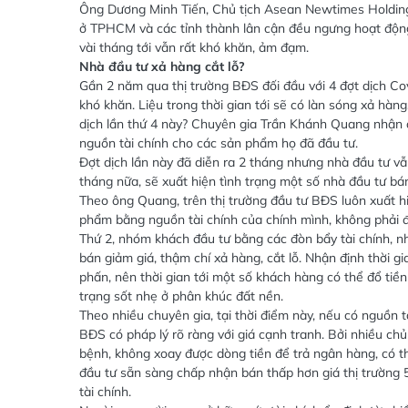
Ông Dương Minh Tiến, Chủ tịch Asean Newtimes Holding,
ở TPHCM và các tỉnh thành lân cận đều ngưng hoạt động.
vài tháng tới vẫn rất khó khăn, ảm đạm.
Nhà đầu tư xả hàng cắt lỗ?
Gần 2 năm qua thị trường BĐS đối đầu với 4 đợt dịch Cov
khó khăn. Liệu trong thời gian tới sẽ có làn sóng xả hàng,
dịch lần thứ 4 này? Chuyên gia Trần Khánh Quang nhận đị
nguồn tài chính cho các sản phẩm họ đã đầu tư.
Đợt dịch lần này đã diễn ra 2 tháng nhưng nhà đầu tư vẫ
tháng nữa, sẽ xuất hiện tình trạng một số nhà đầu tư bán
Theo ông Quang, trên thị trường đầu tư BĐS luôn xuất 
phẩm bằng nguồn tài chính của chính mình, không phải đ
Thứ 2, nhóm khách đầu tư bằng các đòn bẩy tài chính, nh
bán giảm giá, thậm chí xả hàng, cắt lỗ. Nhận định thời 
phấn, nên thời gian tới một số khách hàng có thể đổ ti
trạng sốt nhẹ ở phân khúc đất nền.
Theo nhiều chuyên gia, tại thời điểm này, nếu có nguồn 
BĐS có pháp lý rõ ràng với giá cạnh tranh. Bởi nhiều ch
bệnh, không xoay được dòng tiền để trả ngân hàng, có th
đầu tư sẵn sàng chấp nhận bán thấp hơn giá thị trường 5
tài chính.