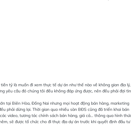
 tiền tỷ là muốn đi xem thực tế dự án như thế nào về không gian địa lý,
ững yêu cầu đó chúng tôi đều không đáp ứng được, nên đều phải đợi tì
lớn tại Biên Hòa, Đồng Nai nhưng mọi hoạt động bán hàng, marketing
đều phải dừng lại. Thời gian qua nhiều sàn BĐS cũng đã triển khai bán
 các video, tương tác chính sách bán hàng, giá cả… thông qua hình thứ
hêm, sẽ được tổ chức cho đi thực địa dự án trước khi quyết định đầu tư