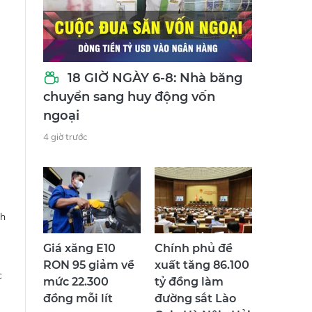
18 GIỜ NGÀY 6-8: Nhà băng
chuyển sang huy động vốn
ngoại
4 giờ trước
nh
Giá xăng E10
Chính phủ đề
RON 95 giảm về
xuất tăng 86.100
c
mức 22.300
tỷ đồng làm
đồng mỗi lít
đường sắt Lào