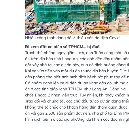
Nhiều công trình dang dở vì thiếu vốn do dịch Covid.
Đi xem đất xe biển số TPHCM… bị đuổi
Tranh thủ những ngày giãn cách, anh Tuấn cùng một số n
án trên địa bàn tỉnh Long An, các anh đến đây nhằm nắm
đất xây nhà tại các dự án này, qua đó định hướng dòng tiề
Khi xe vừa tiến vào một dự án thuộc địa bàn huyện Đức
dân phòng cho biết tình hình dịch bệnh rất phức tạp đề n
Cả nhóm đành lên xe đi đến dự án khác gần đó, nhưng cũn
án ở các tỉnh giáp ranh TPHCM như Long An, Đồng Nai, B
chốt 1 hoặc 2 nhân viên trực. Tuy nhiên, khi thấy khách
Trao đổi với chúng tôi, các chủ đầu tư có dự án đang tri
không thể tổ chức cho khách hàng đến tham quan được. 
án với gần 2.500 sản phẩm đất nền, nhà phố tại Bình Phư
hình dịch bệnh ở các địa phương, đã khiến các doanh ng