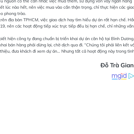
iều nguồn có thể cân nhắc việc mua thêm, sử dụng vốn vay ngân hàng
t lúc nào hết, nên việc mua vào cần thận trọng, chỉ thực hiện các gia
eo phong trào.
trên địa bàn TPHCM, việc giao dịch hay tìm hiểu dự án rất hạn chế. Hầ
9, nên các hoạt động tiếp xúc trực tiếp đều bị hạn chế, chỉ những vấn
ết hiện công ty đang chuẩn bị triển khai dự án căn hộ tại Bình Dương
ai bán hàng phải dừng lại, chờ dịch qua đi. “Chúng tôi phải liên kết vớ
 thiệu, đưa khách đi xem dự án… Nhưng tất cả hoạt động này trong tìn
Đỗ Trà Gia