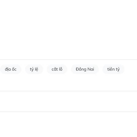
địa ốc
tỷ lệ
cắt lỗ
Đồng Nai
tiền tỷ