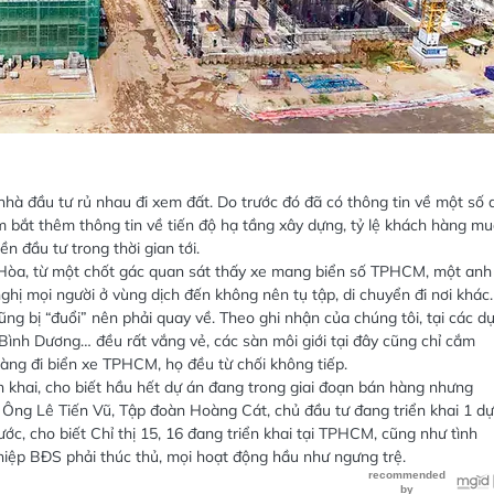
hà đầu tư rủ nhau đi xem đất. Do trước đó đã có thông tin về một số 
 bắt thêm thông tin về tiến độ hạ tầng xây dựng, tỷ lệ khách hàng m
n đầu tư trong thời gian tới.
 Hòa, từ một chốt gác quan sát thấy xe mang biển số TPHCM, một anh
ghị mọi người ở vùng dịch đến không nên tụ tập, di chuyển đi nơi khác.
g bị “đuổi” nên phải quay về. Theo ghi nhận của chúng tôi, tại các d
ình Dương… đều rất vắng vẻ, các sàn môi giới tại đây cũng chỉ cắm
 hàng đi biển xe TPHCM, họ đều từ chối không tiếp.
ển khai, cho biết hầu hết dự án đang trong giai đoạn bán hàng nhưng
Ông Lê Tiến Vũ, Tập đoàn Hoàng Cát, chủ đầu tư đang triển khai 1 dự
ớc, cho biết Chỉ thị 15, 16 đang triển khai tại TPHCM, cũng như tình
hiệp BĐS phải thúc thủ, mọi hoạt động hầu như ngưng trệ.