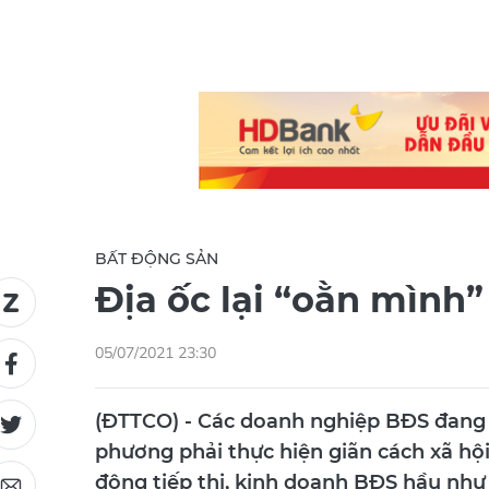
BẤT ĐỘNG SẢN
Địa ốc lại “oằn mình”
05/07/2021 23:30
(ĐTTCO) - Các doanh nghiệp BĐS đang t
phương phải thực hiện giãn cách xã hội
động tiếp thị, kinh doanh BĐS hầu như 