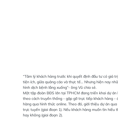
“Tâm lý khách hàng trước khi quyết định đầu tư có giá trị
tiện ích, giữa quảng cáo và thực tế… Nhưng hiện nay nh
hình dịch bệnh lắng xuống”- ông Vũ chia sẻ.
Một tập đoàn BĐS lớn tại TPHCM đang triển khai dự án 
theo cách truyền thống - gặp gỡ trực tiếp khách hàng - 
hàng qua hình thức online. Theo đó, giới thiệu dự án qua
trực tuyến (giai đoạn 1). Nếu khách hàng muốn tìn hiều t
hay không (giai đoạn 2).