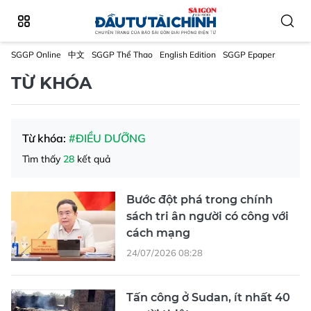
SGGP Online
中文
SGGP Thể Thao
English Edition
SGGP Epaper
TỪ KHÓA
Từ khóa:
#ĐIỀU DƯỠNG
Tìm thấy
28
kết quả
Bước đột phá trong chính
sách tri ân người có công với
cách mạng
24/07/2026 08:28
Tấn công ở Sudan, ít nhất 40