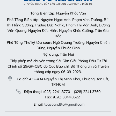
Tổng Biên tập
: Nguyễn Khắc Văn
Phó Tổng Biên tập:
Nguyễn Ngọc Anh, Phạm Văn Trường, Bùi
Thị Hồng Sương, Trương Đức Nghĩa, Phạm Thị Vân Anh, Dương
Văn Quang, Nguyễn Đức Hiển, Nguyễn Khắc Cường, Trần Gia
Bảo
Phó Tổng Thư ký tòa soạn:
Ngô Quang Trưởng, Nguyễn Chiến
Dũng, Nguyễn Phước Bình
Nội dung:
Trần Hải
Giấy phép mở chuyên trang Sài Gòn Giải Phóng Đầu Tư Tài
Chính số 29/GP-CBC do Cục Báo chí, Bộ Thông tin và Truyền
thông cấp ngày 06-09-2023.
Địa chỉ:
432-434 Nguyễn Thị Minh Khai, Phường Bàn Cờ,
TP.HCM
Điện thoại:
(028) 2241.3770 – (028) 2241.3760
Fax:
(028) 3844.0522
Email:
toasoandttc@gmail.com