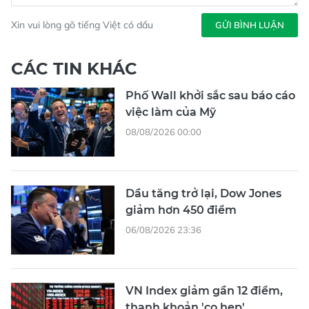
Xin vui lòng gõ tiếng Việt có dấu
GỬI BÌNH LUẬN
CÁC TIN KHÁC
Phố Wall khởi sắc sau báo cáo
việc làm của Mỹ
08/08/2026 00:00
Dầu tăng trở lại, Dow Jones
giảm hơn 450 điểm
06/08/2026 23:36
VN Index giảm gần 12 điểm,
thanh khoản 'co hẹp'