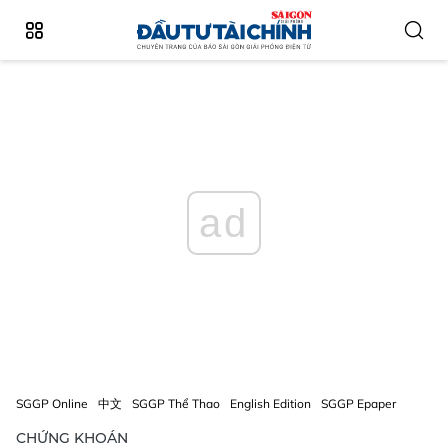
ad
SGGP Online
中文
SGGP Thể Thao
English Edition
SGGP Epaper
CHỨNG KHOÁN