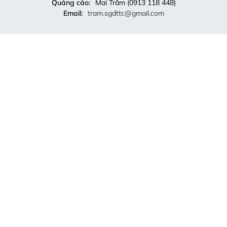
Quảng cáo:
Mai Trâm (0913 118 448)
Email:
tram.sgdttc@gmail.com