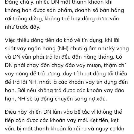
Đáng chú ý, nhiều DN mất thanh khoản khi
không bán được sản phẩm, doanh số bán hàng
rơi thẳng đứng, không thể huy động được vốn
như trước đây.
Việc thiếu dòng tiền do khó về tín dụng, khi lãi
suất vay ngân hàng (NH) chưa giảm như kỳ vọng
và DN vẫn phải trả lãi đều đặn hàng tháng. Có
DN phải chạy đôn chạy đáo vay mượn, thậm chí
vay nóng để trả lương, duy trì hoạt động tối thiểu
để trả lãi NH, nhất là các khoản vay tín dụng đến
hạn. Bởi nếu không trả được các khoản vay đáo
hạn, NH sẽ tự động chuyển sang nợ xấu.
Điều này khiến DN lâm vào bế tắc vì không thể
tiếp cận được các khoản vay mới. Kẹt tiền, kẹt
vốn, bị mất thanh khoản là rủi ro và nguy cơ lớn