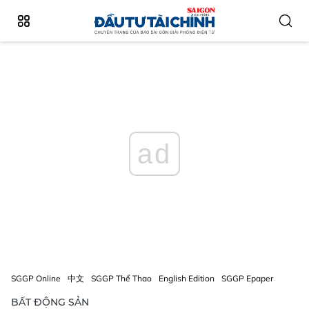
ad
SGGP Online
中文
SGGP Thể Thao
English Edition
SGGP Epaper
BẤT ĐỘNG SẢN