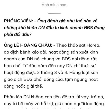
Ảnh minh họa.
PHÓNG VIÊN:
- Ông đánh giá như thế nào về
những khó khăn DN đầu tư kinh doanh BĐS đang
phải đối đầu?
Ông LÊ HOÀNG CHÂU:
- Theo khảo sát Horea,
do dịch bệnh kéo dài, hoạt động sản xuất kinh
doanh của DN nói chung và BĐS nói riêng rất
hạn chế. Từ đầu năm đến nay DN chỉ thực sự
hoạt động được 2 tháng 3 và 4. Hàng loạt sàn
giao dịch BĐS phải đóng cửa, tạm ngưng hoạt
động hoặc giải thể.
Phần lớn DN không còn tiền để trả lãi vay, trả nợ,
duy trì bộ máy và hỗ trợ, giữ chân người lao động.