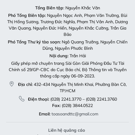
Tổng Biên tập
: Nguyễn Khắc Văn
Phó Tổng Biên tập:
Nguyễn Ngọc Anh, Phạm Văn Trường, Bùi
Thị Hồng Sương, Trương Đức Nghĩa, Phạm Thị Vân Anh, Dương
Văn Quang, Nguyễn Đức Hiển, Nguyễn Khắc Cường, Trần Gia
Bảo
Phó Tổng Thư ký tòa soạn:
Ngô Quang Trưởng, Nguyễn Chiến
Dũng, Nguyễn Phước Bình
Nội dung:
Trần Hải
Giấy phép mở chuyên trang Sài Gòn Giải Phóng Đầu Tư Tài
Chính số 29/GP-CBC do Cục Báo chí, Bộ Thông tin và Truyền
thông cấp ngày 06-09-2023.
Địa chỉ:
432-434 Nguyễn Thị Minh Khai, Phường Bàn Cờ,
TP.HCM
Điện thoại:
(028) 2241.3770 – (028) 2241.3760
Fax:
(028) 3844.0522
Email:
toasoandttc@gmail.com
Liên hệ quảng cáo