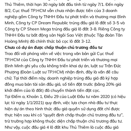
Thủ Thiêm, thời hạn 30 ngày bắt đầu tính từ ngày 7/1. Đến ngày
8/2, Cục thuế TP.HCM vẫn chưa nhận được tiền của 3 doanh
nghiệp gồm Công ty TNHH Đầu tư phát triển và thương mại Bình
Minh, Công ty CP Dream Republic trúng đấu giá lô đất số 3-5 và
Công ty CP Sheen Mega trúng đấu giá lô đất 3-8. Riêng Công ty
TNHH Đầu tư bất động sản Ngôi Sao Việt (thuộc Tập đoàn Tân
Hoàng Minh) đã chính thức bỏ cọc lô đất 3-12.
Chưa có dự án được chấp thuận chủ trương đầu tư
Trao đổi với phóng viên về việc trong văn bản gửi Cục thuế
TP.HCM của Công ty TNHH Đầu tư phát triển và thương mại
Bình Minh ghi yêu cầu không triển khai dự án, luật sư Trần Đức
Phượng (Đoàn Luật sư TP.HCM) nhận định, đây là vấn đề câu
chữ. Tại thời điểm này, doanh nghiệp trúng đấu giá đã ký hợp
đồng mua bán tài sản đấu giá, số tiền đặt trước (bằng 20% giá
khởi điểm của lô đất) đã chuyển thành tiền đặt cọc.
Tại Điểm a, Khoản 1, Điều 29 của Luật Đầu tư năm 2020 (có hiệu
lực từ ngày 1/1/2021) quy định, việc lựa chọn nhà đầu tư thực
hiện dự án theo hình thức đấu giá quyền sử dụng đất chỉ được
thực hiện sau khi có “quyết định chấp thuận chủ trương đầu tư”,
trừ trường hợp không thuộc diện chấp thuận chủ trương đầu tư.
Như vậy, cuộc đấu giá 4 lô đất khu Thủ Thiêm là cuộc đấu giá