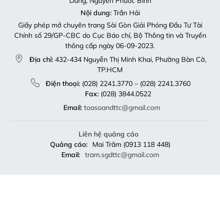
Dũng, Nguyễn Phước Bình
Nội dung:
Trần Hải
Giấy phép mở chuyên trang Sài Gòn Giải Phóng Đầu Tư Tài
Chính số 29/GP-CBC do Cục Báo chí, Bộ Thông tin và Truyền
thông cấp ngày 06-09-2023.
Địa chỉ:
432-434 Nguyễn Thị Minh Khai, Phường Bàn Cờ,
TP.HCM
Điện thoại:
(028) 2241.3770 – (028) 2241.3760
Fax:
(028) 3844.0522
Email:
toasoandttc@gmail.com
Liên hệ quảng cáo
Quảng cáo:
Mai Trâm (0913 118 448)
Email:
tram.sgdttc@gmail.com