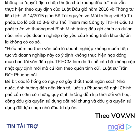
không có “quyết định chấp thuận chủ trương đầu tư” mà vẫn
thực hiện theo quy định của Luật Đấu giá năm 2016 và Thông tư
liên tịch số 14/2015 giữa Bộ Tài nguyên và Môi trường với Bộ Tư
pháp. Do lô đất số 3-9 khu Thủ Thiêm mà Công ty TNHH Đầu tư
phát triển và thương mại Bình Minh trúng đấu giá chưa có dự án
nào, nên việc doanh nghiệp này yêu cầu không triển khai dự án
là không có cơ sở.
“Hiểu nôm na theo văn bản là doanh nghiệp không muốn tiếp
tục và doanh nghiệp này có ý định không thực hiện hợp đồng
mua bán tài sản đấu giá. TP.HCM làm dở ở chỗ cán bộ không cập
nhật quy định mới mà cứ làm theo quán tính cũ”, Luật sư Trần
Đức Phượng nói.
Để bịt các lỗ hổng có nguy cơ gây thất thoát ngân sách Nhà
nước, ảnh hưởng đến nền kinh tế, luật sư Phượng đề nghị Chính
phủ cần sớm có những quy định hướng dẫn kịp thời đối với hoạt
động đấu giá quyền sử dụng đất nói chung và đấu giá quyền sử
dụng đất lựa chọn nhà đầu tư dự án.
Theo VOV.VN