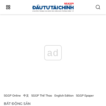
ad
SGGP Online
中文
SGGP Thể Thao
English Edition
SGGP Epaper
BẤT ĐỘNG SẢN