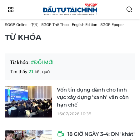
SGGP Online
中文
SGGP Thể Thao
English Edition
SGGP Epaper
TỪ KHÓA
Từ khóa:
#ĐỔI MỚI
Tìm thấy
21
kết quả
Vốn tín dụng dành cho lĩnh
vực xây dựng 'xanh' vẫn còn
hạn chế
16/07/2026 10:35
18 GIỜ NGÀY 3-4: DN 'khát'