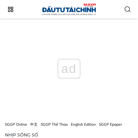
ad
SGGP Online
中文
SGGP Thể Thao
English Edition
SGGP Epaper
NHỊP SỐNG SỐ