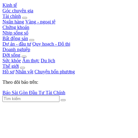
Kinh tế
Góc chuyên gia
Tài chính
Ngân hàng
Vàng - ngoại tệ
Chứng khoán
Nhịp sống số
Bất động sản
Dự án - đầu tư
Quy hoạch - Đô thị
Doanh nghiệp
Đời sống
Sức khỏe
Ẩm thực
Du lịch
Thế giới
Hồ sơ
Nhân vật
Chuyện bốn phương
Theo dõi báo trên:
Báo Sài Gòn Đầu Tư Tài Chính