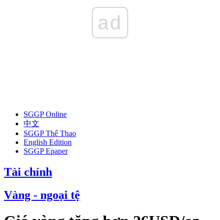
ad
SGGP Online
中文
SGGP Thể Thao
English Edition
SGGP Epaper
Tài chính
Vàng - ngoại tệ