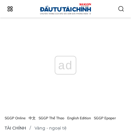
ad
SGGP Online
中文
SGGP Thể Thao
English Edition
SGGP Epaper
TÀI CHÍNH
Vàng - ngoại tệ