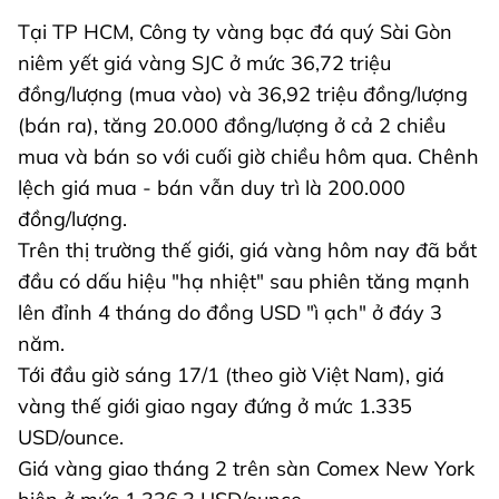
Tại TP HCM, Công ty vàng bạc đá quý Sài Gòn
niêm yết giá vàng SJC ở mức 36,72 triệu
đồng/lượng (mua vào) và 36,92 triệu đồng/lượng
(bán ra), tăng 20.000 đồng/lượng ở cả 2 chiều
mua và bán so với cuối giờ chiều hôm qua. Chênh
lệch giá mua - bán vẫn duy trì là 200.000
đồng/lượng.
Trên thị trường thế giới, giá vàng hôm nay đã bắt
đầu có dấu hiệu "hạ nhiệt" sau phiên tăng mạnh
lên đỉnh 4 tháng do đồng USD "ì ạch" ở đáy 3
năm.
Tới đầu giờ sáng 17/1 (theo giờ Việt Nam), giá
vàng thế giới giao ngay đứng ở mức 1.335
USD/ounce.
Giá vàng giao tháng 2 trên sàn Comex New York