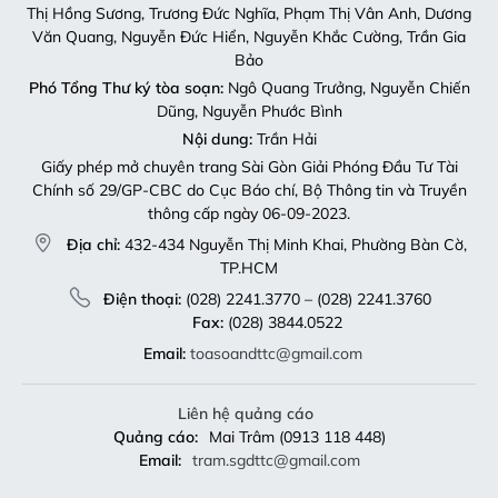
Thị Hồng Sương, Trương Đức Nghĩa, Phạm Thị Vân Anh, Dương
Văn Quang, Nguyễn Đức Hiển, Nguyễn Khắc Cường, Trần Gia
Bảo
Phó Tổng Thư ký tòa soạn:
Ngô Quang Trưởng, Nguyễn Chiến
Dũng, Nguyễn Phước Bình
Nội dung:
Trần Hải
Giấy phép mở chuyên trang Sài Gòn Giải Phóng Đầu Tư Tài
Chính số 29/GP-CBC do Cục Báo chí, Bộ Thông tin và Truyền
thông cấp ngày 06-09-2023.
Địa chỉ:
432-434 Nguyễn Thị Minh Khai, Phường Bàn Cờ,
TP.HCM
Điện thoại:
(028) 2241.3770 – (028) 2241.3760
Fax:
(028) 3844.0522
Email:
toasoandttc@gmail.com
Liên hệ quảng cáo
Quảng cáo:
Mai Trâm (0913 118 448)
Email:
tram.sgdttc@gmail.com