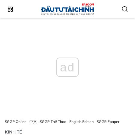
ad
SGGP Online
中文
SGGP Thể Thao
English Edition
SGGP Epaper
KINH TẾ