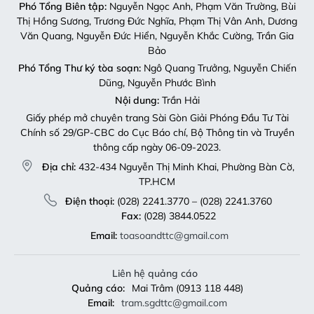
Phó Tổng Biên tập:
Nguyễn Ngọc Anh, Phạm Văn Trường, Bùi
Thị Hồng Sương, Trương Đức Nghĩa, Phạm Thị Vân Anh, Dương
Văn Quang, Nguyễn Đức Hiển, Nguyễn Khắc Cường, Trần Gia
Bảo
Phó Tổng Thư ký tòa soạn:
Ngô Quang Trưởng, Nguyễn Chiến
Dũng, Nguyễn Phước Bình
Nội dung:
Trần Hải
Giấy phép mở chuyên trang Sài Gòn Giải Phóng Đầu Tư Tài
Chính số 29/GP-CBC do Cục Báo chí, Bộ Thông tin và Truyền
thông cấp ngày 06-09-2023.
Địa chỉ:
432-434 Nguyễn Thị Minh Khai, Phường Bàn Cờ,
TP.HCM
Điện thoại:
(028) 2241.3770 – (028) 2241.3760
Fax:
(028) 3844.0522
Email:
toasoandttc@gmail.com
Liên hệ quảng cáo
Quảng cáo:
Mai Trâm (0913 118 448)
Email:
tram.sgdttc@gmail.com