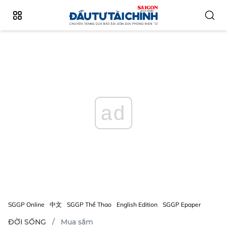
ad
SGGP Online
中文
SGGP Thể Thao
English Edition
SGGP Epaper
ĐỜI SỐNG
Mua sắm