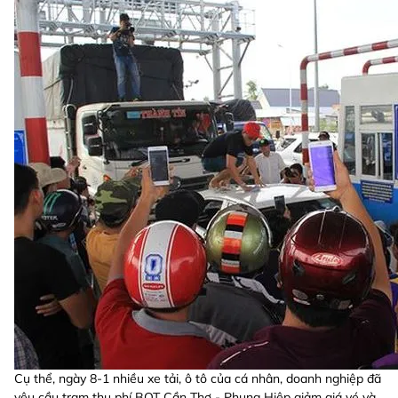
Cụ thể, ngày 8-1 nhiều xe tải, ô tô của cá nhân, doanh nghiệp đã
yêu cầu trạm thu phí BOT Cần Thơ - Phụng Hiệp giảm giá vé và