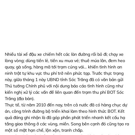
Nhiều tài xế đậu xe chiếm hết các làn đường rồi bỏ đi; chạy xe
lòng vòng; dùng tiền lẻ, tiền xu mua vé; thuê múa lân, đem heo
quay, gà sống, hàng mã tới trạm cúng vái… khiến tình hình an
ninh trật tự khu vực thu phí trở nên phức tạp. Trước thực trạng
này, giữa tháng 1 này UBND tỉnh Sóc Trăng đã có văn bản gửi
Thủ tướng Chính phủ với nội dung báo cáo tình hình cũng như
kiến nghị xử lý các vấn đề liên quan đến trạm thu phí BOT Sóc
Trăng (địa bàn).
Thực tế, từ năm 2010 đến nay, trên cả nước đã có hàng chục dự
án, công trình đường bộ triển khai làm theo hình thức BOT. Kết
quả đáng ghi nhận là đã góp phần phát triển nhanh kết cấu hạ
tầng giao thông ở các vùng, miền. Song bên cạnh đó cũng tạo ra
một số mặt hạn chế, lộn xộn, tranh chấp.