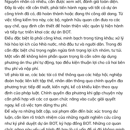
Nguyên nhân có nhiều, cần được xem xét, đánh giá toàn diện.
Đây là việc rất cần thiết, phải tiến hành ngay với tất cả dự án
công trình đã có, đã hoàn thành hoặc đang thi công dở dang. Từ
việc tổng kiểm tra này, các bộ, ngành hữu quan cần đưa ra các
quy chế, quy định cần thiết để hoàn thiện việc quản lý hiện hành
và tiếp tục triển khai các dự án BOT.
Điều đặc biệt là phải công khai, minh bạch trong từng khâu; xử lý
hài hòa lợi ích của Nhà nước, nhà đầu tư và người dân. Trong đó
cần đặc biệt chú trọng ngăn ngừa tình trạng lợi ích nhóm, tư túi.
Một vấn đề không kém phần quan trọng là cần sớm áp dụng
phương án thu phí tự động, tạo điều kiện thuận lợi cho cả hai bên
thu phí và nộp phí.
Về phía lái xe, các bác tài có thể thông qua các hiệp hội, nghiệp
đoàn hoặc liên kết tập thể, nhân dân thông qua chính quyền địa
phương trực tiếp đề xuất, kiến nghị, kể cả khiếu kiện theo quy
định của pháp luật. Chính quyền địa phương khi gặp chuyện này
cần phối hợp với các cơ quan chức năng vào cuộc giải quyết
ngay, kể cả việc tạm dừng thu phí.
Để xảy ra những bất cập, sai phạm dẫn đến bức xúc trong dư
luận, cần làm rõ trách nhiệm của những người nghiên cứu cũng
như ký phê duyệt dự án BOT, ký hợp đồng BOT. Những cơ quan
chức năng này yếu về trình độ hay là có vấn đề gì đó không minh