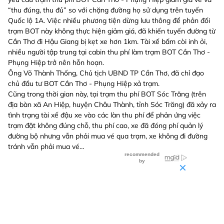
“thu đúng, thu đủ” so với chặng đường họ sử dụng trên tuyến
Quốc lộ 1A. Việc nhiều phương tiện dừng lưu thông để phản đối
trạm BOT này không thực hiện giảm giá, đã khiến tuyến đường từ
Cần Thơ đi Hậu Giang bị kẹt xe hơn 1km. Tài xế bấm còi inh ỏi,
nhiều người tập trung tại cabin thu phí làm trạm BOT Cần Thơ -
Phụng Hiệp trở nên hỗn hoạn.
Ông Võ Thành Thống, Chủ tịch UBND TP Cần Thơ, đã chỉ đạo
chủ đầu tư BOT Cần Thơ - Phụng Hiệp xả trạm.
Cũng trong thời gian này, tại trạm thu phí BOT Sóc Trăng (trên
địa bàn xã An Hiệp, huyện Châu Thành, tỉnh Sóc Trăng) đã xảy ra
tình trạng tài xế đậu xe vào các làn thu phí để phản ứng việc
trạm đặt không đúng chỗ, thu phí cao, xe đã đóng phí quản lý
đường bộ nhưng vẫn phải mua vé qua trạm, xe không đi đường
tránh vẫn phải mua vé…