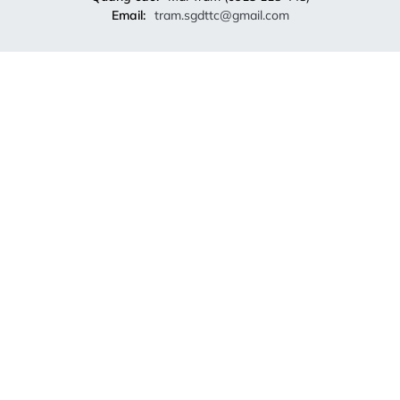
Email:
tram.sgdttc@gmail.com