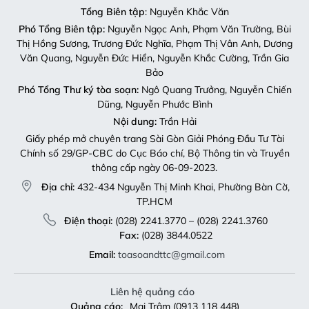
Tổng Biên tập
: Nguyễn Khắc Văn
Phó Tổng Biên tập:
Nguyễn Ngọc Anh, Phạm Văn Trường, Bùi
Thị Hồng Sương, Trương Đức Nghĩa, Phạm Thị Vân Anh, Dương
Văn Quang, Nguyễn Đức Hiển, Nguyễn Khắc Cường, Trần Gia
Bảo
Phó Tổng Thư ký tòa soạn:
Ngô Quang Trưởng, Nguyễn Chiến
Dũng, Nguyễn Phước Bình
Nội dung:
Trần Hải
Giấy phép mở chuyên trang Sài Gòn Giải Phóng Đầu Tư Tài
Chính số 29/GP-CBC do Cục Báo chí, Bộ Thông tin và Truyền
thông cấp ngày 06-09-2023.
Địa chỉ:
432-434 Nguyễn Thị Minh Khai, Phường Bàn Cờ,
TP.HCM
Điện thoại:
(028) 2241.3770 – (028) 2241.3760
Fax:
(028) 3844.0522
Email:
toasoandttc@gmail.com
Liên hệ quảng cáo
Quảng cáo:
Mai Trâm (0913 118 448)