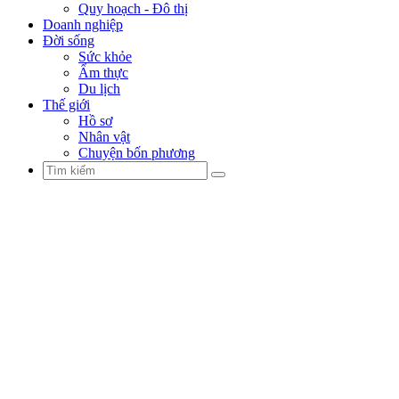
Quy hoạch - Đô thị
Doanh nghiệp
Đời sống
Sức khỏe
Ẩm thực
Du lịch
Thế giới
Hồ sơ
Nhân vật
Chuyện bốn phương