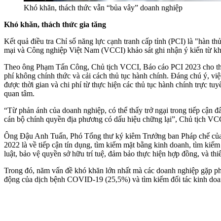
Khó khăn, thách thức vẫn “bủa vây” doanh nghiệp
Khó khăn, thách thức gia tăng
Kết quả điều tra Chỉ số năng lực cạnh tranh cấp tỉnh (PCI) là "hàn t
mại và Công nghiệp Việt Nam (VCCI) khảo sát ghi nhận ý kiến từ kho
Theo ông Phạm Tấn Công, Chủ tịch VCCI, Báo cáo PCI 2023 cho thấy, c
phí không chính thức và cải cách thủ tục hành chính. Đáng chú ý, việ
được thời gian và chi phí từ thực hiện các thủ tục hành chính trực 
quan tâm.
“Từ phản ánh của doanh nghiệp, có thể thấy trở ngại trong tiếp cận đ
cán bộ chính quyền địa phương có dấu hiệu chững lại”, Chủ tịch VCC
Ông Đậu Anh Tuấn, Phó Tổng thư ký kiêm Trưởng ban Pháp chế của V
2022 là về tiếp cận tín dụng, tìm kiếm mặt bằng kinh doanh, tìm kiếm
luật, bảo vệ quyền sở hữu trí tuệ, đảm bảo thực hiện hợp đồng, và thiê
Trong đó, năm vấn đề khó khăn lớn nhất mà các doanh nghiệp gặp phả
động của dịch bệnh COVID-19 (25,5%) và tìm kiếm đối tác kinh doa