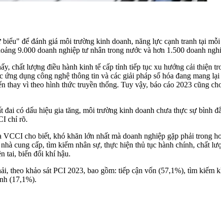
hử biểu" để đánh giá môi trường kinh doanh, năng lực cạnh tranh tại m
ảng 9.000 doanh nghiệp tư nhân trong nước và hơn 1.500 doanh nghiệp
hất lượng điều hành kinh tế cấp tỉnh tiếp tục xu hướng cải thiện tron
c ứng dụng công nghệ thông tin và các giải pháp số hóa đang mang lại 
tuyến thay vì theo hình thức truyền thống. Tuy vậy, báo cáo 2023 cũng 
ất đai có dấu hiệu gia tăng, môi trường kinh doanh chưa thực sự bình 
I chỉ rõ.
CCI cho biết, khó khăn lớn nhất mà doanh nghiệp gặp phải trong hoạ
 nhà cung cấp, tìm kiếm nhân sự, thực hiện thủ tục hành chính, chất lư
n tai, biến đổi khí hậu.
i, theo khảo sát PCI 2023, bao gồm: tiếp cận vốn (57,1%), tìm kiếm k
nh (17,1%).