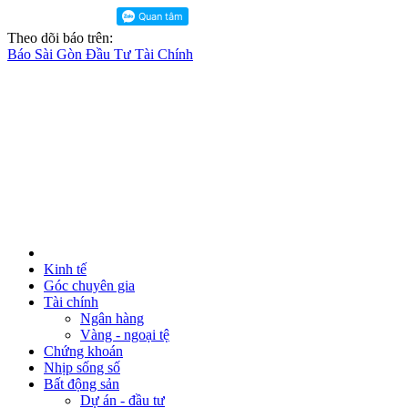
Theo dõi báo trên:
Báo Sài Gòn Đầu Tư Tài Chính
Kinh tế
Góc chuyên gia
Tài chính
Ngân hàng
Vàng - ngoại tệ
Chứng khoán
Nhịp sống số
Bất động sản
Dự án - đầu tư