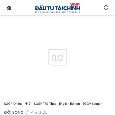
ad
SGGP Online
中文
SGGP Thể Thao
English Edition
SGGP Epaper
ĐỜI SỐNG
Ẩm thực