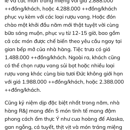
lê và các món tráng miệng với giá 2.888.000
++đồng/khách, hoặc 4.288.000 ++đồng/khách
phục vụ kèm với các loại rượu vang. Hoặc đón
chào một khởi đầu năm mới thật tuyệt vời cùng
bữa sáng muộn, phục vụ từ 12-15 giờ, bao gồm
cả các món được chế biến theo yêu cầu ngay tại
gian bếp mở của nhà hàng. Tiệc trưa có giá
1.488.000 ++đồng/khách. Ngoài ra, khách cũng
có thể chọn rượu vang sủi bọt hoặc nhiều loại
rượu vang khác cùng bia tươi Đức không giới hạn
với giá 1.988.000 ++đồng/khách, hoặc 2.388.000
++đồng/khách.
Cũng kỷ niệm dịp đặc biệt nhất trong năm, nhà
hàng R&J mang đến 5 món tinh tế mang đậm
phong cách ẩm thực Ý như cua hoàng đế Alaska,
gan ngỗng, cá tuyết, thịt vịt và món tráng miệng