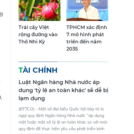
ng
Trái cây Việt
TPHCM xác định
rộng đường vào
7 mô hình phát
Thổ Nhĩ Kỳ
triển đến năm
2035
TÀI CHÍNH
t
Luật Ngân hàng Nhà nước áp
dụng 'tỷ lệ an toàn khác' sẽ dễ bị
,
lạm dụng
(ĐTTCO) - Một số đại biểu Quốc hội bày tỏ lo
ngại quy định Ngân hàng Nhà nước “áp dụng
một hoặc một số tỷ lệ an toàn khác so với mức
quy định để thực hiện yêu cầu phát triển kinh
n