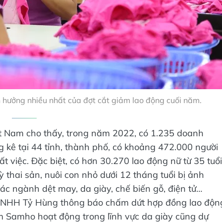
 hưởng nhiều nhất của đợt cắt giảm lao động cuối năm.
t Nam cho thấy, trong năm 2022, có 1.235 doanh
 kê tại 44 tỉnh, thành phố, có khoảng 472.000 người
ất việc. Đặc biệt, có hơn 30.270 lao động nữ từ 35 tuổi
ỳ thai sản, nuôi con nhỏ dưới 12 tháng tuổi bị ảnh
ác ngành dệt may, da giày, chế biến gỗ, điện tử…
y TNHH Tỷ Hùng thông báo chấm dứt hợp đồng lao độn
m Samho hoạt động trong lĩnh vực da giày cũng dự