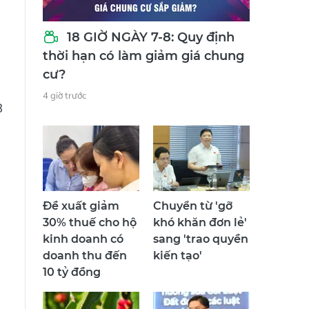
18 GIỜ NGÀY 7-8: Quy định
thời hạn có làm giảm giá chung
cư?
4 giờ trước
8
Đề xuất giảm
Chuyển từ 'gỡ
30% thuế cho hộ
khó khăn đơn lẻ'
kinh doanh có
sang 'trao quyền
doanh thu đến
kiến tạo'
10 tỷ đồng