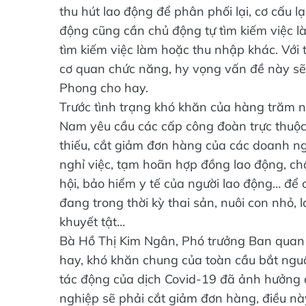
thu hút lao động để phân phối lại, cơ cấu l
động cũng cần chủ động tự tìm kiếm việc l
tìm kiếm việc làm hoặc thu nhập khác. Với
cơ quan chức năng, hy vọng vấn đề này sẽ c
Phong cho hay.
Trước tình trạng khó khăn của hàng trăm n
Nam yêu cầu các cấp công đoàn trực thuộc 
thiếu, cắt giảm đơn hàng của các doanh ngh
nghỉ việc, tạm hoãn hợp đồng lao động, ch
hội, bảo hiểm y tế của người lao động… để có
đang trong thời kỳ thai sản, nuôi con nhỏ,
khuyết tật…
Bà Hồ Thị Kim Ngân, Phó trưởng Ban quan 
hay, khó khăn chung của toàn cầu bắt nguồn
tác động của dịch Covid-19 đã ảnh hưởng đế
nghiệp sẽ phải cắt giảm đơn hàng, điều n