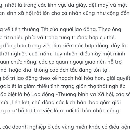
 nhất là trong các lĩnh vực da giày, dệt may và một
ề an sinh xã hội rất lớn cho cá nhân cũng như cộng đồ
g về tiền thưởng Tết của người lao động. Theo ông
p từ nhiều phía và trong từng trường hợp cụ thể.
 động hơn trong việc tìm kiếm các hợp đồng, đây là
 thất nghiệp cuối năm. Tuy nhiên, điều này một mình
an chức năng, các cơ quan ngoại giao nên hỗ trợ
ới hoặc khai thông các ách tắc đang tồn tại.
 bố trí lao động theo kế hoạch hài hòa hơn, giải quyế
c biệt là giảm thiểu tình trạng giãn thợ thất nghiệp
c biệt là bộ Lao động -Thương binh và Xã hội, các sở
ứu, liên kết, chủ động các kịch bản, bao gồm giải
ũng như hỗ trợ tạo việc làm mới tái hòa nhập cộng
c, các doanh nghiệp ở các vùng miền khác có điều kiệ