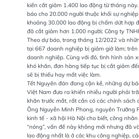
kiến cắt giảm 1.400 lao động từ tháng nà
báo cho 20.000 người thuộc khối sự nghiệp 
khoảng 30.000 lao động bị chấm dứt hợp 
đã cắt giảm hơn 1.000 người; Công ty TN
Theo dự báo, trong tháng 12/2022 và nhữ
tại 667 doanh nghiệp bị giảm giờ làm; trê
doanh nghiệp. Cùng với đó, tình hình sản 
khó khăn, đơn hàng tiếp tục bị cắt giảm đế
sẽ bị thiếu hay mất việc làm.
Tết Nguyên đán đang cận kề, những dự bá
Việt Nam đưa ra khiến nhiều người phải tră
khăn trước mắt, rất cần có các chính sách 
Ông Nguyễn Minh Phong, nguyên Trưởng Phò
kinh tế - xã hội Hà Nội cho biết, công nhân
“nóng”, vấn đề này không mới nhưng đã và
lao động nhất là ở các khu công nghiệp, c