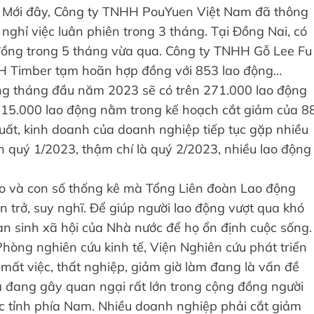
y. Mới đây, Công ty TNHH PouYuen Việt Nam đã thông
nghỉ việc luân phiên trong 3 tháng. Tại Đồng Nai, có
đồng trong 5 tháng vừa qua. Công ty TNHH Gỗ Lee Fu
HH Timber tạm hoãn hợp đồng với 853 lao động…
ng tháng đầu năm 2023 sẽ có trên 271.000 lao động
n 15.000 lao động nằm trong kế hoạch cắt giảm của 8
xuất, kinh doanh của doanh nghiệp tiếp tục gặp nhiều
n quý 1/2023, thậm chí là quý 2/2023, nhiều lao động
o và con số thống kê mà Tổng Liên đoàn Lao động
n trở, suy nghĩ. Để giúp người lao động vượt qua khó
an sinh xã hội của Nhà nước để họ ổn định cuộc sống.
ng nghiên cứu kinh tế, Viện Nghiên cứu phát triển
 mất việc, thất nghiệp, giảm giờ làm đang là vấn đề
 đang gây quan ngại rất lớn trong cộng đồng người
ác tỉnh phía Nam. Nhiều doanh nghiệp phải cắt giảm