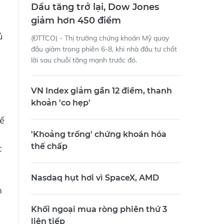
Dầu tăng trở lại, Dow Jones
giảm hơn 450 điểm
ủ
(ĐTTCO) - Thị trường chứng khoán Mỹ quay
đầu giảm trong phiên 6-8, khi nhà đầu tư chốt
lời sau chuỗi tăng mạnh trước đó.
VN Index giảm gần 12 điểm, thanh
khoản 'co hẹp'
hế
'Khoảng trống' chứng khoán hóa
thế chấp
c
Nasdaq hụt hơi vì SpaceX, AMD
m
Khối ngoại mua ròng phiên thứ 3