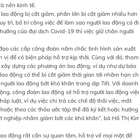
à nền kinh tế.
lao động bị cắt giảm, phần lớn bị cắt giảm nhiều hơn
 trì, bố trí công việc để làm sao người lao động có đ
hưởng của đại dịch Covid-19 thì việc giữ chân người
ỉ đạo các cấp công đoàn nắm chắc tình hình sản xuất
 vị để có biện pháp hỗ trợ kịp thời. Cùng với đó, tham
để xây dựng các phương án lao động, ví dụ như dự báo
 lao động có thể bị cắt giảm thời gian tới nhằm hạn c
người lao động bớt khó khăn trong dịp Tết. Với doanh
ng, công đoàn lao động sẽ hỗ trợ người lao động việ
p luật, ví dụ việc chi trả các chế độ thôi việc, mất
 hoặc theo các thỏa ước tập thể đã ký kết hoặc hướng
ất nghiệp nhằm giảm bớt các khó khăn”, bà Hồ Thị Ki
ao động rất cần sự quan tâm, hỗ trợ về mọi mặt để