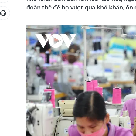
khó khăn bộn bề. Hơn lúc nào hết, ngườ
đoàn thể để họ vượt qua khó khăn, ổn đị