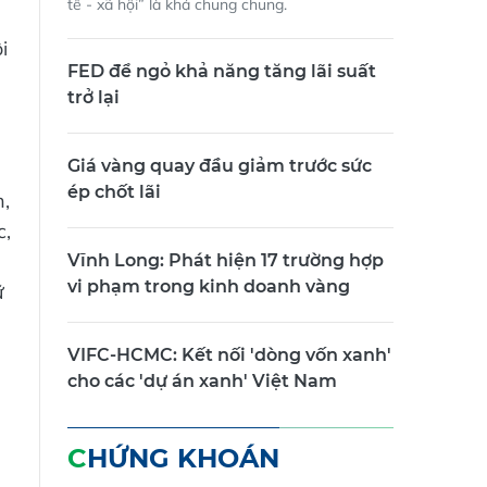
tế - xã hội” là khá chung chung.
i
FED để ngỏ khả năng tăng lãi suất
trở lại
Giá vàng quay đầu giảm trước sức
ép chốt lãi
n,
c,
Vĩnh Long: Phát hiện 17 trường hợp
vi phạm trong kinh doanh vàng
ữ
VIFC-HCMC: Kết nối 'dòng vốn xanh'
cho các 'dự án xanh' Việt Nam
CHỨNG KHOÁN