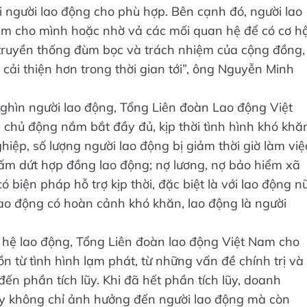
ại người lao động cho phù hợp. Bên cạnh đó, người lao
àm cho mình hoặc nhờ vả các mối quan hệ để có cơ hộ
 truyền thống đùm bọc và trách nhiệm của cộng đồng,
ải thiện hơn trong thời gian tới”, ông Nguyễn Minh
ghìn người lao động, Tổng Liên đoàn Lao động Việt
chủ động nắm bắt đầy đủ, kịp thời tình hình khó khă
iệp, số lượng người lao động bị giảm thời giờ làm việ
ấm dứt hợp đồng lao động; nợ lương, nợ bảo hiểm xã
 biện pháp hỗ trợ kịp thời, đặc biệt là với lao động n
 lao động có hoàn cảnh khó khăn, lao động là người
hệ lao động, Tổng Liên đoàn lao động Việt Nam cho
 từ tình hình lạm phát, từ những vấn đề chính trị và
n phần tích lũy. Khi đã hết phần tích lũy, doanh
ày không chỉ ảnh hưởng đến người lao động mà còn