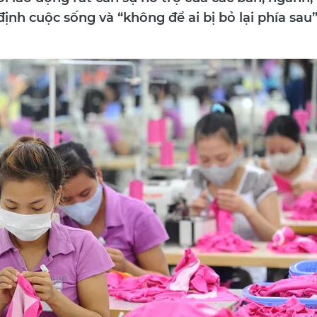
i lao động rất cần sự hỗ trợ của các ban, ngành,
nh cuộc sống và “không để ai bị bỏ lại phía sau”