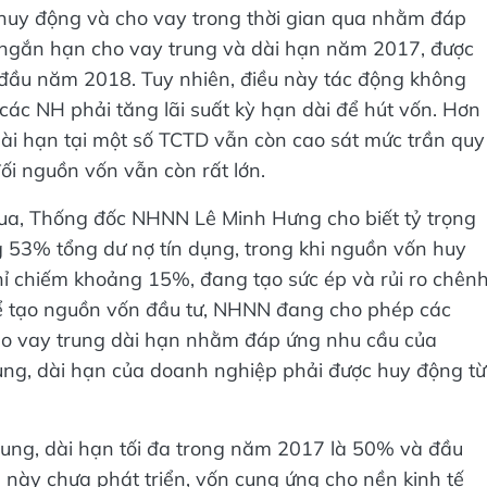
huy động và cho vay trong thời gian qua nhằm đáp
n ngắn hạn cho vay trung và dài hạn năm 2017, được
đầu năm 2018. Tuy nhiên, điều này tác động không
 các NH phải tăng lãi suất kỳ hạn dài để hút vốn. Hơn
dài hạn tại một số TCTD vẫn còn cao sát mức trần quy
ối nguồn vốn vẫn còn rất lớn.
qua, Thống đốc NHNN Lê Minh Hưng cho biết tỷ trọng
 53% tổng dư nợ tín dụng, trong khi nguồn vốn huy
hỉ chiếm khoảng 15%, đang tạo sức ép và rủi ro chên
để tạo nguồn vốn đầu tư, NHNN đang cho phép các
o vay trung dài hạn nhằm đáp ứng nhu cầu của
trung, dài hạn của doanh nghiệp phải được huy động từ
trung, dài hạn tối đa trong năm 2017 là 50% và đầu
này chưa phát triển, vốn cung ứng cho nền kinh tế