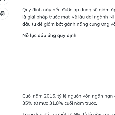
Quy định này nếu được áp dụng sẽ giảm áp 
là giải pháp trước mắt, về lâu dài ngành NH
đầu tư để giảm bớt gánh nặng cung ứng vố
Nỗ lực đáp ứng quy định
Cuối năm 2016, tỷ lệ nguồn vốn ngắn hạn 
35% từ mức 31,8% cuối năm trước.
Trong khi đó, tại một số NH, tỷ lệ này ca