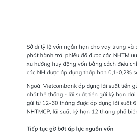
Sở dĩ tỷ lệ vốn ngắn hạn cho vay trung và 
phát hành trái phiếu đã được các NHTM ưu 
xu hướng huy động vốn bằng cách điều chỉn
các NH được áp dụng thấp hơn 0,1-0,2% s
Ngoài Vietcombank áp dụng lãi suất tiền g
nhất hệ thống - lãi suất tiền gửi kỳ hạn dà
gửi từ 12-60 tháng được áp dụng lãi suất 
NHTMCP, lãi suất kỳ hạn 12 tháng phổ bi
Tiếp tục gỡ bớt áp lực nguồn vốn