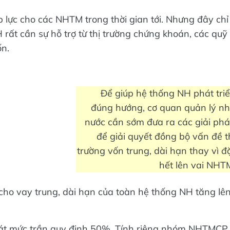
lực cho các NHTM trong thời gian tới. Nhưng đây chỉ
 rất cần sự hỗ trợ từ thị trường chứng khoán, các quỹ
n.
Để giúp hệ thống NH phát tri
đúng hướng, cơ quan quản lý n
nước cần sớm đưa ra các giải ph
để giải quyết đồng bộ vấn đề t
trường vốn trung, dài hạn thay vì đ
hết lên vai NHT
cho vay trung, dài hạn của toàn hệ thống NH tăng lê
o sát mức trần quy định 50%. Tính riêng nhóm NHTMCP,