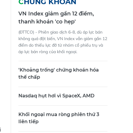
CHỨNG KHOÁN
VN Index giảm gần 12 điểm,
thanh khoản 'co hẹp'
(ĐTTCO) - Phiên giao dịch 6-8, dù áp lực bán
không quá đột biến, VN Index vẫn giảm gần 12
điểm do thiếu lực đỡ từ nhóm cổ phiếu trụ và
áp lực bán ròng của khối ngoại.
'Khoảng trống' chứng khoán hóa
thế chấp
Nasdaq hụt hơi vì SpaceX, AMD
Khối ngoại mua ròng phiên thứ 3
liên tiếp
i