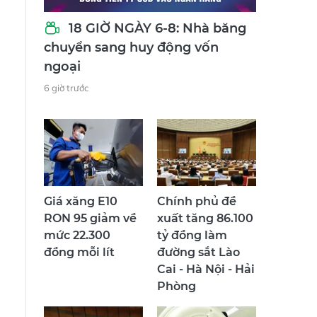
18 GIỜ NGÀY 6-8: Nhà băng
chuyển sang huy động vốn
ngoại
6 giờ trước
n
Giá xăng E10
Chính phủ đề
RON 95 giảm về
xuất tăng 86.100
mức 22.300
tỷ đồng làm
đồng mỗi lít
đường sắt Lào
Cai - Hà Nội - Hải
Phòng