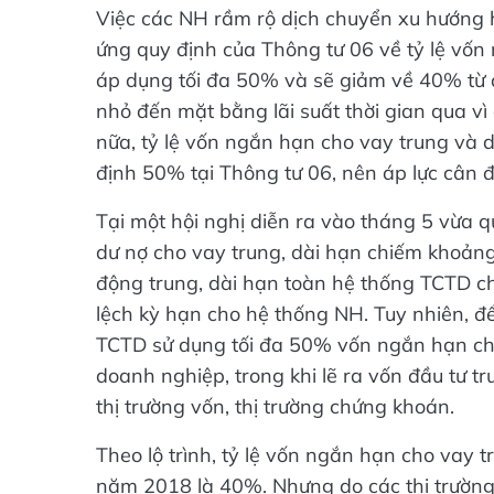
Việc các NH rầm rộ dịch chuyển xu hướng 
ứng quy định của Thông tư 06 về tỷ lệ vố
áp dụng tối đa 50% và sẽ giảm về 40% từ 
nhỏ đến mặt bằng lãi suất thời gian qua vì
nữa, tỷ lệ vốn ngắn hạn cho vay trung và 
định 50% tại Thông tư 06, nên áp lực cân đ
Tại một hội nghị diễn ra vào tháng 5 vừa 
dư nợ cho vay trung, dài hạn chiếm khoảng
động trung, dài hạn toàn hệ thống TCTD c
lệch kỳ hạn cho hệ thống NH. Tuy nhiên, 
TCTD sử dụng tối đa 50% vốn ngắn hạn ch
doanh nghiệp, trong khi lẽ ra vốn đầu tư 
thị trường vốn, thị trường chứng khoán.
Theo lộ trình, tỷ lệ vốn ngắn hạn cho vay 
năm 2018 là 40%. Nhưng do các thị trường 