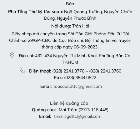
Bảo
Phó Tổng Thư ký tòa soạn:
Ngô Quang Trưởng, Nguyễn Chiến
Dũng, Nguyễn Phước Bình
Nội dung:
Trần Hải
Giấy phép mở chuyên trang Sài Gòn Giải Phóng Đầu Tư Tài
Chính số 29/GP-CBC do Cục Báo chí, Bộ Thông tin và Truyền
thông cấp ngày 06-09-2023.
Địa chỉ:
432-434 Nguyễn Thị Minh Khai, Phường Bàn Cờ,
TP.HCM
Điện thoại:
(028) 2241.3770 – (028) 2241.3760
Fax:
(028) 3844.0522
Email:
toasoandttc@gmail.com
Liên hệ quảng cáo
Quảng cáo:
Mai Trâm (0913 118 448)
Email:
tram.sgdttc@gmail.com