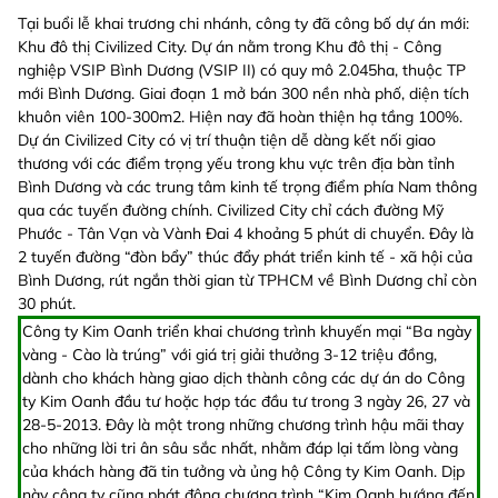
Tại buổi lễ khai trương chi nhánh, công ty đã công bố dự án mới:
Khu đô thị Civilized City. Dự án nằm trong Khu đô thị - Công
nghiệp VSIP Bình Dương (VSIP II) có quy mô 2.045ha, thuộc TP
mới Bình Dương. Giai đoạn 1 mở bán 300 nền nhà phố, diện tích
khuôn viên 100-300m2. Hiện nay đã hoàn thiện hạ tầng 100%.
Dự án Civilized City có vị trí thuận tiện dễ dàng kết nối giao
thương với các điểm trọng yếu trong khu vực trên địa bàn tỉnh
Bình Dương và các trung tâm kinh tế trọng điểm phía Nam thông
qua các tuyến đường chính. Civilized City chỉ cách đường Mỹ
Phước - Tân Vạn và Vành Đai 4 khoảng 5 phút di chuyển. Đây là
2 tuyến đường “đòn bẩy” thúc đẩy phát triển kinh tế - xã hội của
Bình Dương, rút ngắn thời gian từ TPHCM về Bình Dương chỉ còn
30 phút.
Công ty Kim Oanh triển khai chương trình khuyến mại “Ba ngày
vàng - Cào là trúng” với giá trị giải thưởng 3-12 triệu đồng,
dành cho khách hàng giao dịch thành công các dự án do Công
ty Kim Oanh đầu tư hoặc hợp tác đầu tư trong 3 ngày 26, 27 và
28-5-2013. Đây là một trong những chương trình hậu mãi thay
cho những lời tri ân sâu sắc nhất, nhằm đáp lại tấm lòng vàng
của khách hàng đã tin tưởng và ủng hộ Công ty Kim Oanh. Dịp
này công ty cũng phát động chương trình “Kim Oanh hướng đến