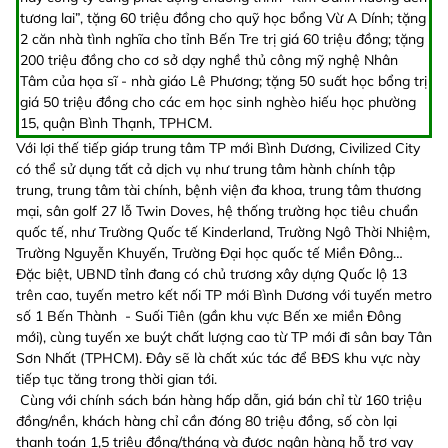
tương lai”, tặng 60 triệu đồng cho quỹ học bổng Vừ A Dính; tặng
2 căn nhà tình nghĩa cho tỉnh Bến Tre trị giá 60 triệu đồng; tặng
200 triệu đồng cho cơ sở dạy nghề thủ công mỹ nghệ Nhân
Tâm của họa sĩ - nhà giáo Lê Phương; tặng 50 suất học bổng trị
giá 50 triệu đồng cho các em học sinh nghèo hiếu học phường
15, quận Bình Thạnh, TPHCM.
Với lợi thế tiếp giáp trung tâm TP mới Bình Dương, Civilized City
có thể sử dụng tất cả dịch vụ như trung tâm hành chính tập
trung, trung tâm tài chính, bệnh viện đa khoa, trung tâm thương
mại, sân golf 27 lỗ Twin Doves, hệ thống trường học tiêu chuẩn
quốc tế, như Trường Quốc tế Kinderland, Trường Ngô Thời Nhiệm,
Trường Nguyễn Khuyến, Trường Đại học quốc tế Miền Đông…
Đặc biệt, UBND tỉnh đang có chủ trương xây dựng Quốc lộ 13
trên cao, tuyến metro kết nối TP mới Bình Dương với tuyến metro
số 1 Bến Thành - Suối Tiên (gần khu vực Bến xe miền Đông
mới), cùng tuyến xe buýt chất lượng cao từ TP mới đi sân bay Tân
Sơn Nhất (TPHCM). Đây sẽ là chất xúc tác để BĐS khu vực này
tiếp tục tăng trong thời gian tới.
Cùng với chính sách bán hàng hấp dẫn, giá bán chỉ từ 160 triệu
đồng/nền, khách hàng chỉ cần đóng 80 triệu đồng, số còn lại
thanh toán 1,5 triệu đồng/tháng và được ngân hàng hỗ trợ vay