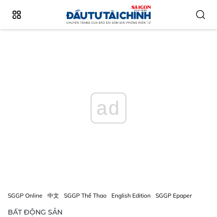
ad
SGGP Online
中文
SGGP Thể Thao
English Edition
SGGP Epaper
BẤT ĐỘNG SẢN