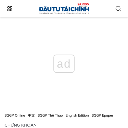
ad
SGGP Online
中文
SGGP Thể Thao
English Edition
SGGP Epaper
CHỨNG KHOÁN