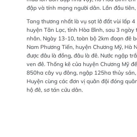
đập và tính mạng người dân. Lần đầu tiên, 
Tang thương nhất là vụ sạt lở đất vùi lấp 
huyện Tân Lạc, tỉnh Hòa Bình, sau 3 ngày t
nhân. Ngày 13-10, toàn bộ 2km đoạn đê b
Nam Phương Tiến, huyện Chương Mỹ, Hà Nộ
được đâu là đồng, đâu là đê. Nước ngập 
ven đê. Thống kê của huyện Chương Mỹ đế
850ha cây vụ đông, ngập 125ha thủy sản, 
Huyện cùng các đơn vị quân đội đóng quân
hộ đê, sơ tán cứu dân.