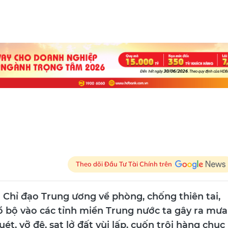
Theo dõi Đầu Tư Tài Chính trên
Chỉ đạo Trung ương về phòng, chống thiên tai,
đổ bộ vào các tỉnh miền Trung nước ta gây ra mưa
ét, vỡ đê, sạt lở đất vùi lấp, cuốn trôi hàng chục