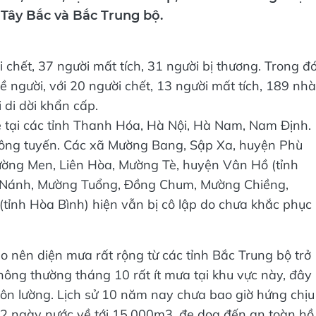
 Tây Bắc và Bắc Trung bộ.
 chết, 37 người mất tích, 31 người bị thương. Trong đó
ề người, với 20 người chết, 13 người mất tích, 189 nhà
 di dời khẩn cấp.
đê tại các tỉnh Thanh Hóa, Hà Nội, Hà Nam, Nam Định.
hông tuyến. Các xã Mường Bang, Sập Xa, huyện Phù
ường Men, Liên Hòa, Mường Tè, huyện Vân Hồ (tỉnh
i Nánh, Mường Tuổng, Đồng Chum, Mường Chiềng,
(tỉnh Hòa Bình) hiện vẫn bị cô lập do chưa khắc phục
ạo nên diện mưa rất rộng từ các tỉnh Bắc Trung bộ trở
 thông thường tháng 10 rất ít mưa tại khu vực này, đây
khôn lường. Lịch sử 10 năm nay chưa bao giờ hứng chịu
 2 ngày nước về tới 15.000m3, đe dọa đến an toàn hồ