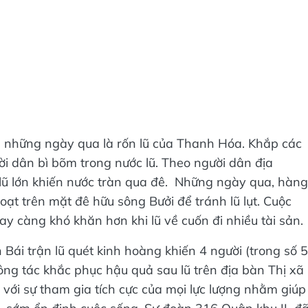
những ngày qua là rốn lũ của Thanh Hóa. Khắp các
ười dân bì bõm trong nước lũ. Theo người dân địa
lũ lớn khiến nước tràn qua đê. Những ngày qua, hàng
oạt trên mặt đê hữu sông Bưởi để tránh lũ lụt. Cuộc
y càng khó khăn hơn khi lũ về cuốn đi nhiều tài sản.
Bái trận lũ quét kinh hoàng khiến 4 người (trong số 5
 Công tác khắc phục hậu quả sau lũ trên địa bàn Thị xã
với sự tham gia tích cực của mọi lực lượng nhằm giúp