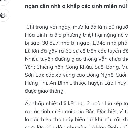
ngàn căn nhà ở khắp các tỉnh miền núi
Chỉ trong vài ngày, mưa lũ đã làm 60 người
Hòa Bình là địa phương thiệt hại nặng nề v
bị sập, 30.827 nhà bị ngập, 1.948 nhà phải
Lũ lớn đã gây ra 60 sự cố trên các tuyến 
Nhiều tuyến đường giao thông vẫn chưa t
Yên; Chiềng Yên, Song Khủa, Suối Bàng, M
Sơn La); các xã vùng cao Đồng Nghê, Suố
Hưng Thi, An Bình... thuộc huyện Lạc Thủy 
được giao thông.
Áp thấp nhiệt đới kết hợp 2 hoàn lưu kép t
ra các tỉnh miền núi phía Bắc. Đặc biệt, vì
là dấu hiệu cho thấy biến đổi khí hậu rất 
mưa lớn dồn dập như vậy, hồ Hòa Bình chỉ