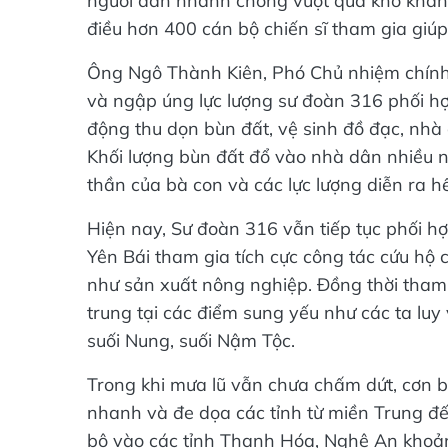
người dân nhanh chóng vượt qua khó khăn,
điều hơn 400 cán bộ chiến sĩ tham gia giú
Ông Ngô Thành Kiên, Phó Chủ nhiệm chính t
và ngập úng lực lượng sư đoàn 316 phối h
động thu dọn bùn đất, vệ sinh đồ đạc, nhà
Khối lượng bùn đất đổ vào nhà dân nhiều n
thần của bà con và các lực lượng diễn ra h
Hiện nay, Sư đoàn 316 vẫn tiếp tục phối hợ
Yên Bái tham gia tích cực công tác cứu hộ c
như sản xuất nông nghiệp. Đồng thời tham 
trung tại các điểm sung yếu như các ta luy
suối Nung, suối Nậm Tộc.
Trong khi mưa lũ vẫn chưa chấm dứt, cơn b
nhanh và đe dọa các tỉnh từ miền Trung đ
bộ vào các tỉnh Thanh Hóa, Nghệ An khoản