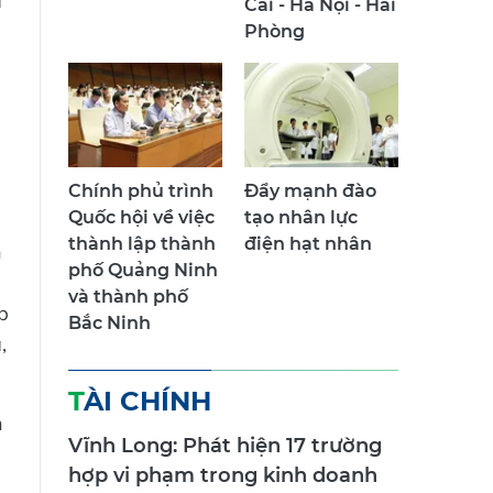
ã
Cai - Hà Nội - Hải
Phòng
Chính phủ trình
Đẩy mạnh đào
Quốc hội về việc
tạo nhân lực
thành lập thành
điện hạt nhân
h
phố Quảng Ninh
và thành phố
p
Bắc Ninh
,
TÀI CHÍNH
n
Vĩnh Long: Phát hiện 17 trường
hợp vi phạm trong kinh doanh