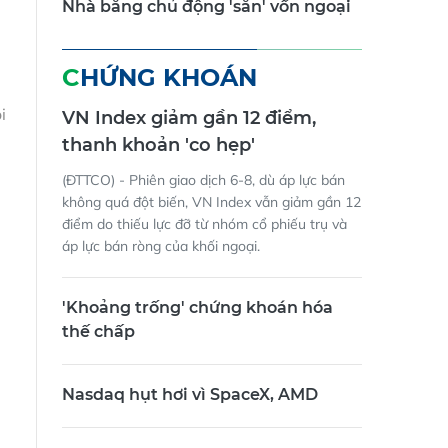
Nhà băng chủ động 'săn' vốn ngoại
CHỨNG KHOÁN
i
VN Index giảm gần 12 điểm,
thanh khoản 'co hẹp'
(ĐTTCO) - Phiên giao dịch 6-8, dù áp lực bán
không quá đột biến, VN Index vẫn giảm gần 12
điểm do thiếu lực đỡ từ nhóm cổ phiếu trụ và
áp lực bán ròng của khối ngoại.
'Khoảng trống' chứng khoán hóa
thế chấp
Nasdaq hụt hơi vì SpaceX, AMD