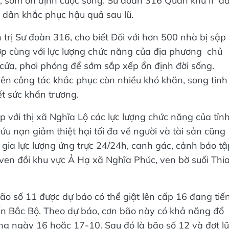
 sớm ổn định cuộc sống. Sư đoàn 316 Quân khu II đ
p dân khắc phục hậu quả sau lũ.
rị Sư đoàn 316, cho biết Đối với hơn 500 nhà bị sập
ợp cùng với lực lượng chức năng của địa phương chủ
 cửa, phơi phóng để sớm sắp xếp ổn định đời sống.
ên công tác khắc phục còn nhiều khó khăn, song tinh
ết sức khẩn trương.
p với thị xã Nghĩa Lộ các lực lượng chức năng của tỉn
ứu nạn giảm thiệt hại tối đa về người và tài sản cũng
gia lực lượng ứng trực 24/24h, canh gác, cảnh báo tậ
 ven đồi khu vực Ả Hạ xã Nghĩa Phúc, ven bờ suối Thia
ão số 11 được dự báo có thể giật lên cấp 16 đang tiế
ến Bắc Bộ. Theo dự báo, cơn bão này có khả năng đổ
g ngày 16 hoặc 17-10. Sau đó là bão số 12 và đợt lũ