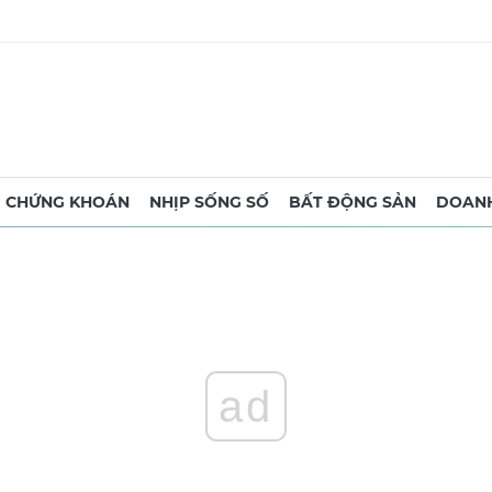
CHỨNG KHOÁN
NHỊP SỐNG SỐ
BẤT ĐỘNG SẢN
DOANH
ad