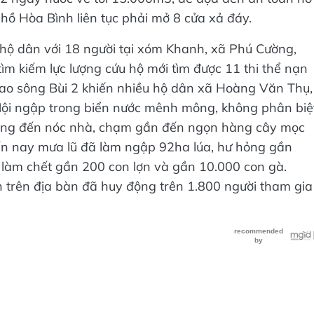
hồ Hòa Bình liên tục phải mở 8 cửa xả đáy.
4 hộ dân với 18 người tại xóm Khanh, xã Phú Cường,
ìm kiếm lực lượng cứu hộ mới tìm được 11 thi thể nạn
ao sông Bùi 2 khiến nhiều hộ dân xã Hoàng Văn Thụ,
i ngập trong biển nước mênh mông, không phân biệ
trắng đến nóc nhà, chạm gần đến ngọn hàng cây mọc
n nay mưa lũ đã làm ngập 92ha lúa, hư hỏng gần
làm chết gần 200 con lợn và gần 10.000 con gà.
 trên địa bàn đã huy động trên 1.800 người tham gia