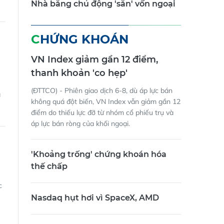
Nhà băng chủ động 'săn' vốn ngoại
CHỨNG KHOÁN
VN Index giảm gần 12 điểm,
thanh khoản 'co hẹp'
(ĐTTCO) - Phiên giao dịch 6-8, dù áp lực bán
à
không quá đột biến, VN Index vẫn giảm gần 12
điểm do thiếu lực đỡ từ nhóm cổ phiếu trụ và
áp lực bán ròng của khối ngoại.
'Khoảng trống' chứng khoán hóa
thế chấp
c
Nasdaq hụt hơi vì SpaceX, AMD