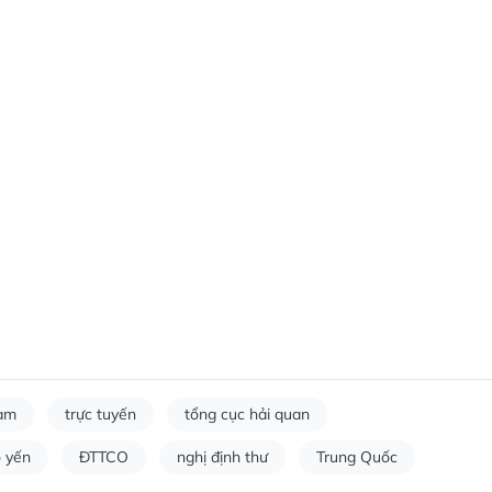
Nam
trực tuyến
tổng cục hải quan
ổ yến
ĐTTCO
nghị định thư
Trung Quốc