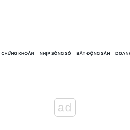
CHỨNG KHOÁN
NHỊP SỐNG SỐ
BẤT ĐỘNG SẢN
DOANH
ad