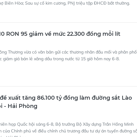
hợ Biên Hòa; Sau sự cố kim cương, PNJ triệu tập ĐHCĐ bất thường.
10 RON 95 giảm về mức 22.300 đồng mỗi lít
ông Thương vừa có văn bản gửi các thương nhân đầu mối và phân phố
c giảm giá bán lẻ xăng dầu trong nước từ 15 giờ hôm nay 6-8.
đề xuất tăng 86.100 tỷ đồng làm đường sắt Lào
ội - Hải Phòng
phiên họp Quốc hội sáng 6-8, Bộ trưởng Bộ Xây dựng Trần Hồng Minh
ình của Chính phủ về điều chỉnh chủ trương đầu tư dự án tuyến đường s