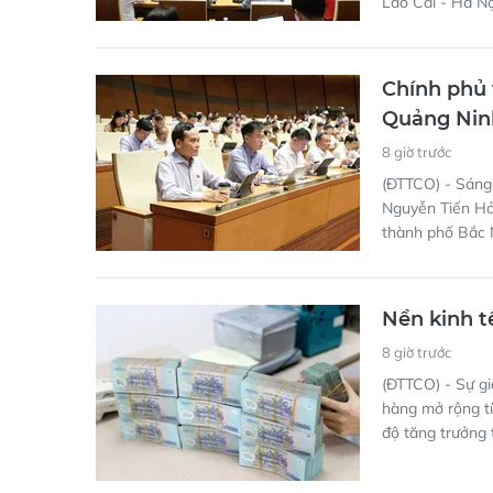
Lào Cai - Hà Nộ
Chính phủ 
Quảng Nin
8 giờ trước
(ĐTTCO) - Sáng
Nguyễn Tiến Hải
thành phố Bắc 
Nền kinh t
8 giờ trước
(ĐTTCO) - Sự gi
hàng mở rộng tí
độ tăng trưởng 