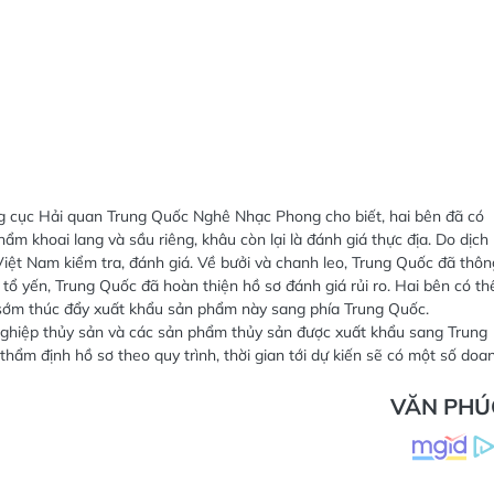
g cục Hải quan Trung Quốc Nghê Nhạc Phong cho biết, hai bên đã có
phẩm khoai lang và sầu riêng, khâu còn lại là đánh giá thực địa. Do dịch
ệt Nam kiểm tra, đánh giá. Về bưởi và chanh leo, Trung Quốc đã thôn
tổ yến, Trung Quốc đã hoàn thiện hồ sơ đánh giá rủi ro. Hai bên có th
hể sớm thúc đẩy xuất khẩu sản phẩm này sang phía Trung Quốc.
ghiệp thủy sản và các sản phẩm thủy sản được xuất khẩu sang Trung
ẩm định hồ sơ theo quy trình, thời gian tới dự kiến sẽ có một số doa
VĂN PHÚ