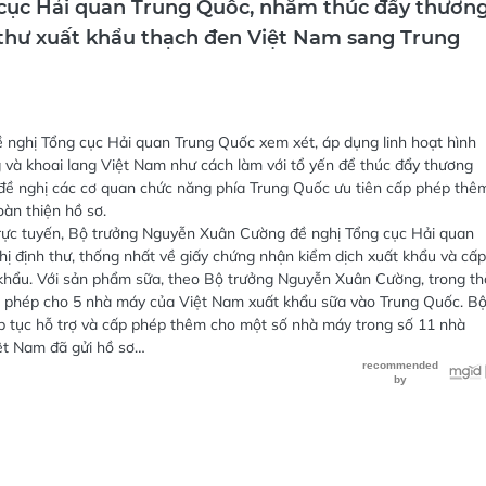
ng cục Hải quan Trung Quốc, nhằm thúc đẩy thươn
 thư xuất khẩu thạch đen Việt Nam sang Trung
 nghị Tổng cục Hải quan Trung Quốc xem xét, áp dụng linh hoạt hình
ng và khoai lang Việt Nam như cách làm với tổ yến để thúc đẩy thương
đề nghị các cơ quan chức năng phía Trung Quốc ưu tiên cấp phép thê
àn thiện hồ sơ.
 trực tuyến, Bộ trưởng Nguyễn Xuân Cường đề nghị Tổng cục Hải quan
ị định thư, thống nhất về giấy chứng nhận kiểm dịch xuất khẩu và cấp
khẩu. Với sản phẩm sữa, theo Bộ trưởng Nguyễn Xuân Cường, trong th
p phép cho 5 nhà máy của Việt Nam xuất khẩu sữa vào Trung Quốc. B
 tục hỗ trợ và cấp phép thêm cho một số nhà máy trong số 11 nhà
ệt Nam đã gửi hồ sơ…