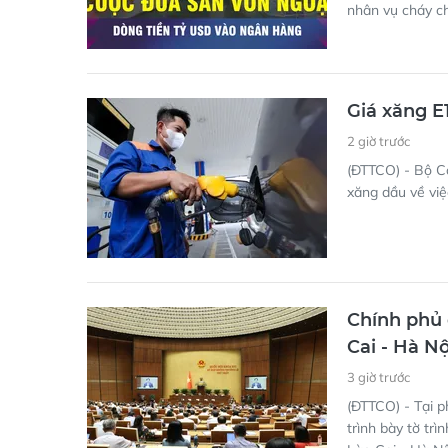
nhân vụ cháy c
Giá xăng E
2 giờ trước
(ĐTTCO) - Bộ C
xăng dầu về việ
Chính phủ 
Cai - Hà N
3 giờ trước
(ĐTTCO) - Tại 
trình bày tờ tr