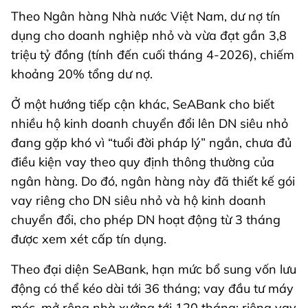
Theo Ngân hàng Nhà nước Việt Nam, dư nợ tín
dụng cho doanh nghiệp nhỏ và vừa đạt gần 3,8
triệu tỷ đồng (tính đến cuối tháng 4-2026), chiếm
khoảng 20% tổng dư nợ.
Ở một hướng tiếp cận khác, SeABank cho biết
nhiều hộ kinh doanh chuyển đổi lên DN siêu nhỏ
đang gặp khó vì “tuổi đời pháp lý” ngắn, chưa đủ
điều kiện vay theo quy định thông thường của
ngân hàng. Do đó, ngân hàng này đã thiết kế gói
vay riêng cho DN siêu nhỏ và hộ kinh doanh
chuyển đổi, cho phép DN hoạt động từ 3 tháng
được xem xét cấp tín dụng.
Theo đại diện SeABank, hạn mức bổ sung vốn lưu
động có thể kéo dài tới 36 tháng; vay đầu tư máy
móc, mở rộng nhà xưởng tới 120 tháng; riêng vay