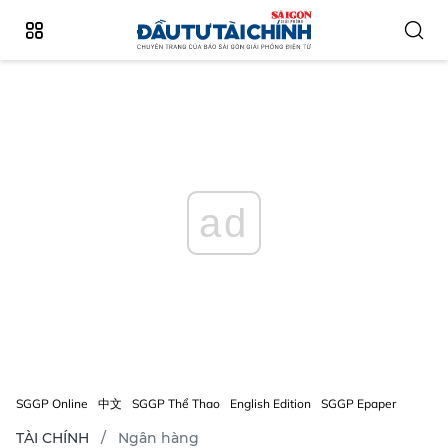
ad
SGGP Online
中文
SGGP Thể Thao
English Edition
SGGP Epaper
TÀI CHÍNH
Ngân hàng