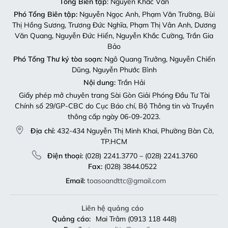
Tổng Biên tập
: Nguyễn Khắc Văn
Phó Tổng Biên tập:
Nguyễn Ngọc Anh, Phạm Văn Trường, Bùi
Thị Hồng Sương, Trương Đức Nghĩa, Phạm Thị Vân Anh, Dương
Văn Quang, Nguyễn Đức Hiển, Nguyễn Khắc Cường, Trần Gia
Bảo
Phó Tổng Thư ký tòa soạn:
Ngô Quang Trưởng, Nguyễn Chiến
Dũng, Nguyễn Phước Bình
Nội dung:
Trần Hải
Giấy phép mở chuyên trang Sài Gòn Giải Phóng Đầu Tư Tài
Chính số 29/GP-CBC do Cục Báo chí, Bộ Thông tin và Truyền
thông cấp ngày 06-09-2023.
Địa chỉ:
432-434 Nguyễn Thị Minh Khai, Phường Bàn Cờ,
TP.HCM
Điện thoại:
(028) 2241.3770 – (028) 2241.3760
Fax:
(028) 3844.0522
Email:
toasoandttc@gmail.com
Liên hệ quảng cáo
Quảng cáo:
Mai Trâm (0913 118 448)