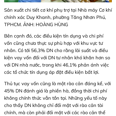
Sản xuất chi tiết cơ khí phụ trợ tại Nhà máy Cơ khí
chính xác Duy Khanh, phường Tăng Nhơn Phú,
TPHCM. ẢNH: HOÀNG HÙNG
Bên cạnh đó, các điều kiện tín dụng và chi phí
vốn cũng chưa thực sự phù hợp với khu vực tư
nhân. Có tới 56,3% DN cho rằng lãi suất và điều
kiện vay vốn đối với DN tư nhân khó khăn hơn so
với DN nhà nước, trong khi 46,1% phản ánh việc
các tổ chức tín dụng áp đặt điều kiện bất lợi.
Thủ tục vay vốn cũng là một rào cản đáng kể, với
45% DN đánh giá là phiền hà, đồng thời chi phí
không chính thức vẫn tồn tại. Những yếu tố này
cho thấy DN không chỉ đối mặt với rào cản tài
chính, mà còn phải đối mặt với các rào cản thể