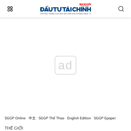
ad
SGGP Online
中文
SGGP Thể Thao
English Edition
SGGP Epaper
THẾ GIỚI