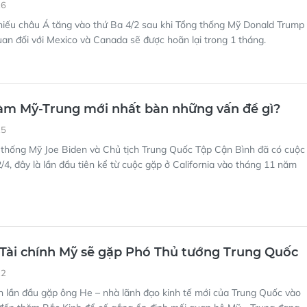
26
hiếu châu Á tăng vào thứ Ba 4/2 sau khi Tổng thống Mỹ Donald Trump
uan đối với Mexico và Canada sẽ được hoãn lại trong 1 tháng.
àm Mỹ-Trung mới nhất bàn những vấn đề gì?
25
 thống Mỹ Joe Biden và Chủ tịch Trung Quốc Tập Cận Bình đã có cuộc
4, đây là lần đầu tiên kể từ cuộc gặp ở California vào tháng 11 năm
Tài chính Mỹ sẽ gặp Phó Thủ tướng Trung Quốc
22
n lần đầu gặp ông He – nhà lãnh đạo kinh tế mới của Trung Quốc vào