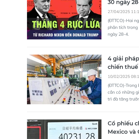
30 ngày 28
27/04/2025 11:
(ĐTTCO)-Hai ngày
phân tích trong
ngày 28-4.
4 giải pháp
chiến thuế
10/02/2025 08:
(ĐTTCO)-Trong b
cần có những gi
trì đà tăng trưở
Cổ phiếu c
Mexico và