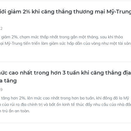
iới giảm 2% khi căng thẳng thương mại Mỹ-Trun
12
 giảm 2%, chạm mức thấp nhất trong gần một tháng, sau khi thỏa
i Mỹ-Trung tiến triển làm giảm sức hấp dẫn của vàng như một tài sản
ức cao nhất trong hơn 3 tuần khi căng thẳng địa
ia tăng
39
tăng hơn 2%, lên mức cao nhất trong hơn ba tuần, khi đồng đô la Mỹ
 của rủi ro địa chính trị và bất ổn kinh tế thúc đẩy nhu cầu của nhà đầ
ản trú ẩn an toàn.