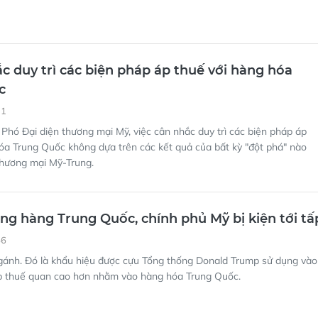
c duy trì các biện pháp áp thuế với hàng hóa
c
31
Phó Đại diện thương mại Mỹ, việc cân nhắc duy trì các biện pháp áp
óa Trung Quốc không dựa trên các kết quả của bất kỳ "đột phá" nào
thương mại Mỹ-Trung.
ng hàng Trung Quốc, chính phủ Mỹ bị kiện tới tấ
56
gánh. Đó là khẩu hiệu được cựu Tổng thống Donald Trump sử dụng vào
 thuế quan cao hơn nhằm vào hàng hóa Trung Quốc.