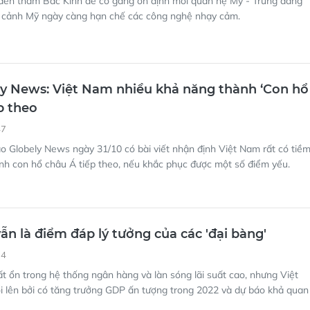
 đến thăm Bắc Kinh để cố gắng ổn định mối quan hệ Mỹ - Trung đang
ối cảnh Mỹ ngày càng hạn chế các công nghệ nhạy cảm.
y News: Việt Nam nhiều khả năng thành ‘Con hổ
p theo
47
o Globely News ngày 31/10 có bài viết nhận định Việt Nam rất có tiề
nh con hổ châu Á tiếp theo, nếu khắc phục được một số điểm yếu.
ẫn là điểm đáp lý tưởng của các 'đại bàng'
34
t ổn trong hệ thống ngân hàng và làn sóng lãi suất cao, nhưng Việt
i lên bởi có tăng trưởng GDP ấn tượng trong 2022 và dự báo khả quan