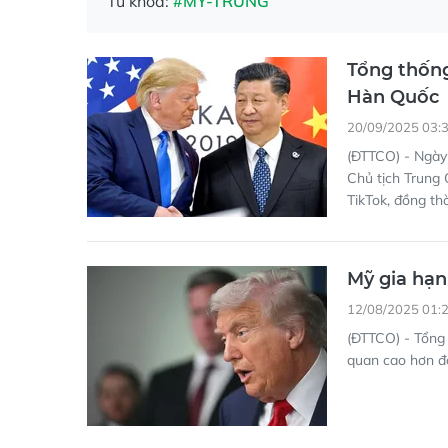
Từ khóa:
#MỸ-TRUNG
Tổng thống
Hàn Quốc
20/09/2025 03:
(ĐTTCO) - Ngày 
Chủ tịch Trung 
TikTok, đồng thờ
Mỹ gia hạn
12/08/2025 01:
(ĐTTCO) - Tổng 
quan cao hơn đ