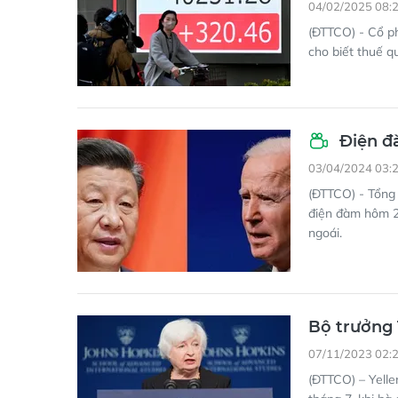
04/02/2025 08:
(ĐTTCO) - Cổ p
cho biết thuế q
Điện đ
03/04/2024 03:
(ĐTTCO) - Tổng
điện đàm hôm 2/
ngoái.
Bộ trưởng 
07/11/2023 02:
(ĐTTCO) – Yelle