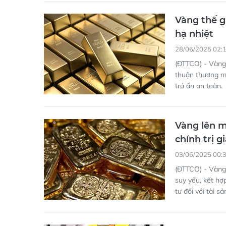
Vàng thế g
hạ nhiệt
28/06/2025 02:
(ĐTTCO) - Vàng
thuận thương mạ
trú ẩn an toàn.
Vàng lên m
chính trị g
03/06/2025 00:
(ĐTTCO) - Vàng 
suy yếu, kết hợp
tư đối với tài s