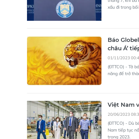
tháng 7, khi bà
xấu đi trong b
Báo Globel
châu Á’ tiế
01/11/2023 00:
(ĐTTCO) - Tờ bá
năng để trở thà
Việt Nam v
20/06/2023 08:
(ĐTTCO) - Dù bấ
Nam tiếp tục nổ
trong 2023.