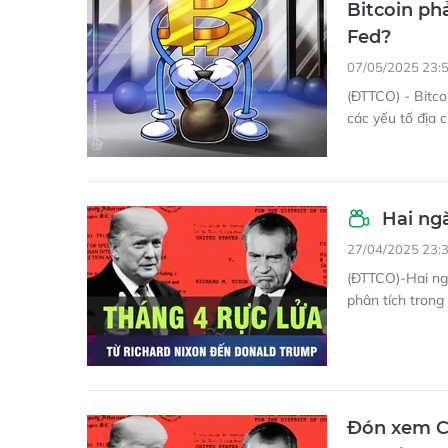
Bitcoin ph
Fed?
07/05/2025 23:
(ĐTTCO) - Bitco
các yếu tố địa c
Hai ngà
27/04/2025 23:
(ĐTTCO)-Hai ngày
phân tích trong
Đón xem Ch