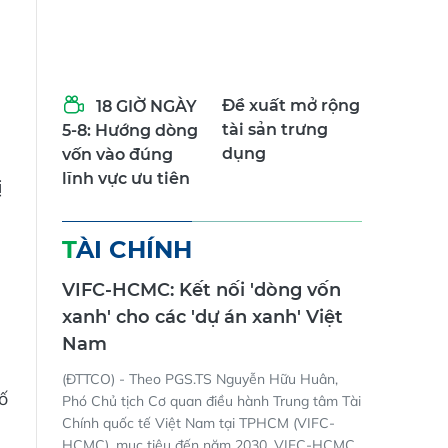
Đề xuất mở rộng
18 GIỜ NGÀY
tài sản trưng
5-8: Hướng dòng
dụng
vốn vào đúng
lĩnh vực ưu tiên
ị
TÀI CHÍNH
VIFC-HCMC: Kết nối 'dòng vốn
xanh' cho các 'dự án xanh' Việt
Nam
(ĐTTCO) - Theo PGS.TS Nguyễn Hữu Huân,
ố
Phó Chủ tịch Cơ quan điều hành Trung tâm Tài
Chính quốc tế Việt Nam tại TPHCM (VIFC-