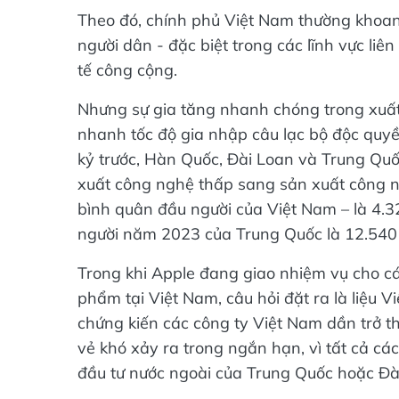
Theo đó, chính phủ Việt Nam thường khoan d
người dân - đặc biệt trong các lĩnh vực liê
tế công cộng.
Nhưng sự gia tăng nhanh chóng trong xuấ
nhanh tốc độ gia nhập câu lạc bộ độc quyề
kỷ trước, Hàn Quốc, Đài Loan và Trung Qu
xuất công nghệ thấp sang sản xuất công n
bình quân đầu người của Việt Nam – là 4
người năm 2023 của Trung Quốc là 12.540
Trong khi Apple đang giao nhiệm vụ cho cá
phẩm tại Việt Nam, câu hỏi đặt ra là liệu V
chứng kiến các công ty Việt Nam dần trở 
vẻ khó xảy ra trong ngắn hạn, vì tất cả cá
đầu tư nước ngoài của Trung Quốc hoặc Đà