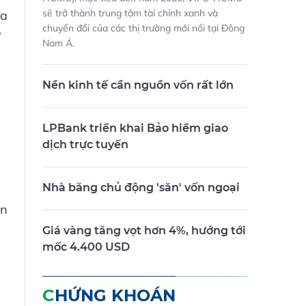
HCMC), mục tiêu đến năm 2030, VIFC-HCMC
sẽ trở thành trung tâm tài chính xanh và
ủa
chuyển đổi của các thị trường mới nổi tại Đông
y
Nam Á.
Nền kinh tế cần nguồn vốn rất lớn
LPBank triển khai Bảo hiểm giao
dịch trực tuyến
u
Nhà băng chủ động 'săn' vốn ngoại
ản
Giá vàng tăng vọt hơn 4%, hướng tới
mốc 4.400 USD
CHỨNG KHOÁN