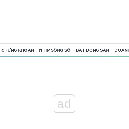
CHỨNG KHOÁN
NHỊP SỐNG SỐ
BẤT ĐỘNG SẢN
DOANH
ad