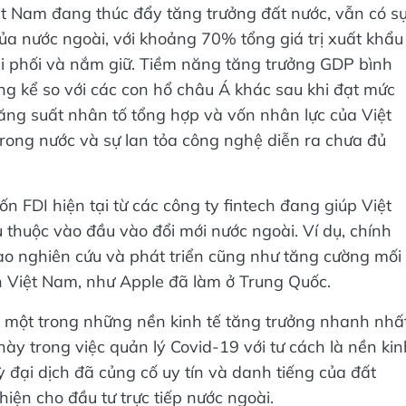
ệt Nam đang thúc đẩy tăng trưởng đất nước, vẫn có s
ủa nước ngoài, với khoảng 70% tổng giá trị xuất khẩu
hi phối và nắm giữ. Tiềm năng tăng trưởng GDP bình
g kể so với các con hổ châu Á khác sau khi đạt mức
năng suất nhân tố tổng hợp và vốn nhân lực của Việt
rong nước và sự lan tỏa công nghệ diễn ra chưa đủ
 FDI hiện tại từ các công ty fintech đang giúp Việt
 thuộc vào đầu vào đổi mới nước ngoài. Ví dụ, chính
vào nghiên cứu và phát triển cũng như tăng cường mối
ên Việt Nam, như Apple đã làm ở Trung Quốc.
nh một trong những nền kinh tế tăng trưởng nhanh nhấ
này trong việc quản lý Covid-19 với tư cách là nền kin
 đại dịch đã củng cố uy tín và danh tiếng của đất