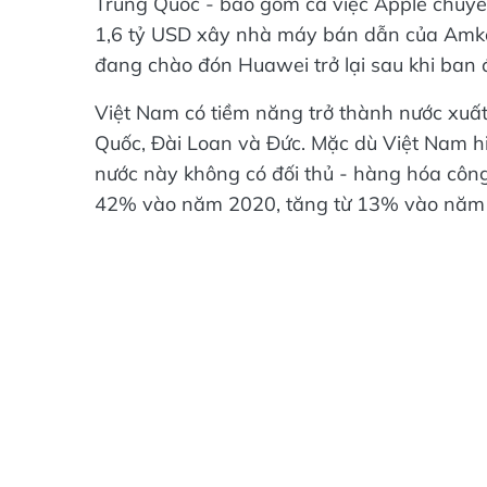
Trung Quốc - bao gồm cả việc Apple chuyể
1,6 tỷ USD xây nhà máy bán dẫn của Amkor
đang chào đón Huawei trở lại sau khi ban 
Việt Nam có tiềm năng trở thành nước xuấ
Quốc, Đài Loan và Đức. Mặc dù Việt Nam hiệ
nước này không có đối thủ - hàng hóa côn
42% vào năm 2020, tăng từ 13% vào năm