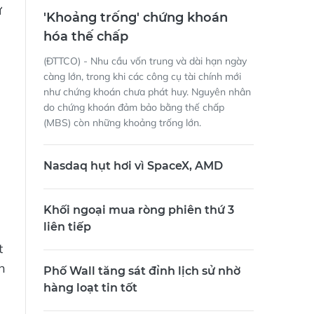
ự
'Khoảng trống' chứng khoán
hóa thế chấp
(ĐTTCO) - Nhu cầu vốn trung và dài hạn ngày
càng lớn, trong khi các công cụ tài chính mới
như chứng khoán chưa phát huy. Nguyên nhân
do chứng khoán đảm bảo bằng thế chấp
(MBS) còn những khoảng trống lớn.
Nasdaq hụt hơi vì SpaceX, AMD
Khối ngoại mua ròng phiên thứ 3
liên tiếp
t
h
Phố Wall tăng sát đỉnh lịch sử nhờ
hàng loạt tin tốt