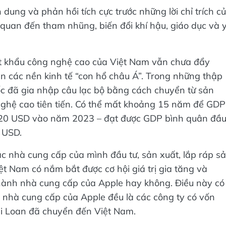
ung và phản hồi tích cực trước những lời chỉ trích c
n quan đến tham nhũng, biến đổi khí hậu, giáo dục và 
t khẩu công nghệ cao của Việt Nam vẫn chưa đẩy
n các nền kinh tế “con hổ châu Á”. Trong những thập
ốc đã gia nhập câu lạc bộ bằng cách chuyển từ sản
ghệ cao tiên tiến. Có thể mất khoảng 15 năm để GDP
.320 USD vào năm 2023 – đạt được GDP bình quân đầ
 USD.
c nhà cung cấp của mình đầu tư, sản xuất, lắp ráp s
iệt Nam có nắm bắt được cơ hội giá trị gia tăng và
thành nhà cung cấp của Apple hay không. Điều này có
c nhà cung cấp của Apple đều là các công ty có vốn
i Loan đã chuyển đến Việt Nam.