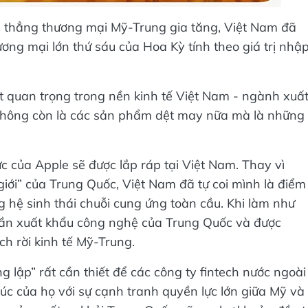
 thẳng thương mại Mỹ-Trung gia tăng, Việt Nam đã
ơng mại lớn thứ sáu của Hoa Kỳ tính theo giá trị nhậ
 quan trọng trong nền kinh tế Việt Nam - ngành xuấ
không còn là các sản phẩm dệt may nữa mà là những
 của Apple sẽ được lắp ráp tại Việt Nam. Thay vì
iới” của Trung Quốc, Việt Nam đã tự coi mình là điểm
 hệ sinh thái chuỗi cung ứng toàn cầu. Khi làm như
hần xuất khẩu công nghệ của Trung Quốc và được
ch rời kinh tế Mỹ-Trung.
 lập” rất cần thiết để các công ty fintech nước ngoài
 xúc của họ với sự cạnh tranh quyền lực lớn giữa Mỹ và