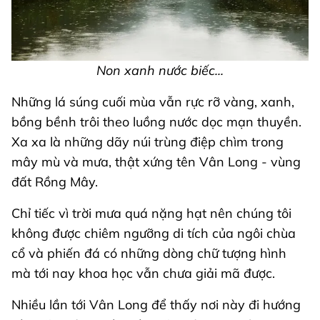
Non xanh nước biếc...
Những lá súng cuối mùa vẫn rực rỡ vàng, xanh,
bồng bềnh trôi theo luồng nước dọc mạn thuyền.
Xa xa là những dãy núi trùng điệp chìm trong
mây mù và mưa, thật xứng tên Vân Long - vùng
đất Rồng Mây.
Chỉ tiếc vì trời mưa quá nặng hạt nên chúng tôi
không được chiêm ngưỡng di tích của ngôi chùa
cổ và phiến đá có những dòng chữ tượng hình
mà tới nay khoa học vẫn chưa giải mã được.
Nhiều lần tới Vân Long để thấy nơi này đi hướng