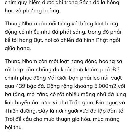
chim quý hiếm được ghi trong Sách đỏ là hồng
hạc và phượng hoàng.
Thung Nham còn nổi tiếng với hàng loạt hang
động có nhiều nhũ đá phát sáng, trong đó phải
kể tới hang Bụt, nơi có phiến đá hình Phật ngồi
giữa hang.
Thung Nham còn một loạt hang động hoang sơ
rất hấp dẫn những du khách ưa khám phá. Để
chinh phục động Vái Giời, bạn phải leo núi, vượt
qua 439 bậc đá. Động rộng khoảng 5.000m2 với
ba tầng, mỗi tầng có rất nhiều măng nhũ đá lung
linh huyền ảo được ví như Trần gian, Địa ngục và
Thiên đường. Đây là nơi người xưa đã lập đàn tế
Trời để cầu cho mưa thuận gió hòa, mùa màng
bội thu.