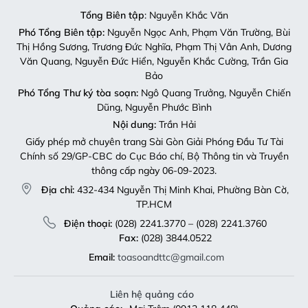
Tổng Biên tập
: Nguyễn Khắc Văn
Phó Tổng Biên tập:
Nguyễn Ngọc Anh, Phạm Văn Trường, Bùi
Thị Hồng Sương, Trương Đức Nghĩa, Phạm Thị Vân Anh, Dương
Văn Quang, Nguyễn Đức Hiển, Nguyễn Khắc Cường, Trần Gia
Bảo
Phó Tổng Thư ký tòa soạn:
Ngô Quang Trưởng, Nguyễn Chiến
Dũng, Nguyễn Phước Bình
Nội dung:
Trần Hải
Giấy phép mở chuyên trang Sài Gòn Giải Phóng Đầu Tư Tài
Chính số 29/GP-CBC do Cục Báo chí, Bộ Thông tin và Truyền
thông cấp ngày 06-09-2023.
Địa chỉ:
432-434 Nguyễn Thị Minh Khai, Phường Bàn Cờ,
TP.HCM
Điện thoại:
(028) 2241.3770 – (028) 2241.3760
Fax:
(028) 3844.0522
Email:
toasoandttc@gmail.com
Liên hệ quảng cáo