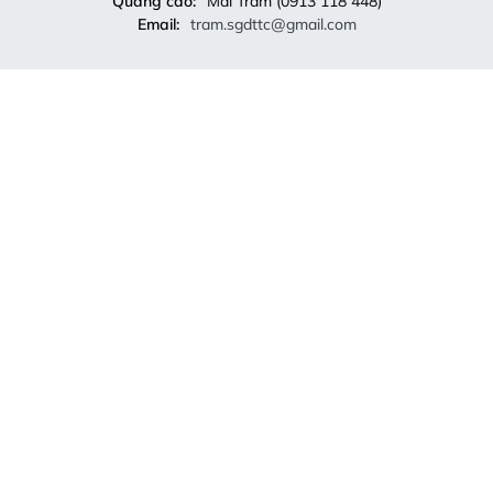
Quảng cáo:
Mai Trâm (0913 118 448)
Email:
tram.sgdttc@gmail.com