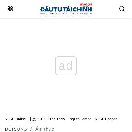
ad
SGGP Online
中文
SGGP Thể Thao
English Edition
SGGP Epaper
ĐỜI SỐNG
Ẩm thực