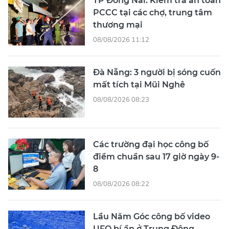
TP Đồng Nai: Kiểm tra an toàn
PCCC tại các chợ, trung tâm
thương mại
08/08/2026 11:12
Đà Nẵng: 3 người bị sóng cuốn
mất tích tại Mũi Nghê
08/08/2026 08:23
Các trường đại học công bố
điểm chuẩn sau 17 giờ ngày 9-
8
08/08/2026 08:22
Lầu Năm Góc công bố video
UFO bí ẩn ở Trung Đông