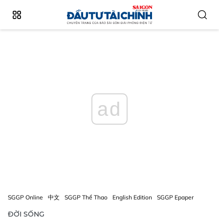
ad
SGGP Online
中文
SGGP Thể Thao
English Edition
SGGP Epaper
ĐỜI SỐNG