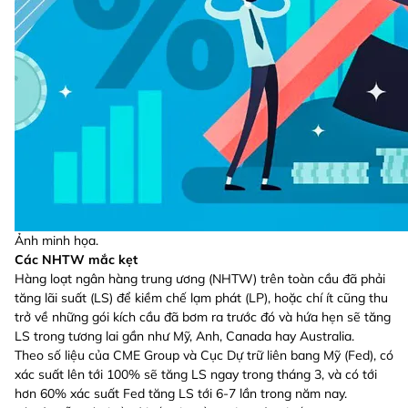
Ảnh minh họa.
Các NHTW mắc kẹt
Hàng loạt ngân hàng trung ương (NHTW) trên toàn cầu đã phải
tăng lãi suất (LS) để kiềm chế lạm phát (LP), hoặc chí ít cũng thu
trở về những gói kích cầu đã bơm ra trước đó và hứa hẹn sẽ tăng
LS trong tương lai gần như Mỹ, Anh, Canada hay Australia.
Theo số liệu của CME Group và Cục Dự trữ liên bang Mỹ (Fed), có
xác suất lên tới 100% sẽ tăng LS ngay trong tháng 3, và có tới
hơn 60% xác suất Fed tăng LS tới 6-7 lần trong năm nay.