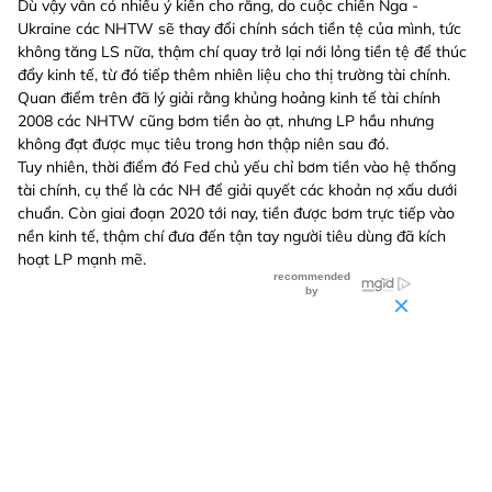
Dù vậy vẫn có nhiều ý kiến cho rằng, do cuộc chiến Nga -
Ukraine các NHTW sẽ thay đổi chính sách tiền tệ của mình, tức
không tăng LS nữa, thậm chí quay trở lại nới lỏng tiền tệ để thúc
đẩy kinh tế, từ đó tiếp thêm nhiên liệu cho thị trường tài chính.
Quan điểm trên đã lý giải rằng khủng hoảng kinh tế tài chính
2008 các NHTW cũng bơm tiền ào ạt, nhưng LP hầu nhưng
không đạt được mục tiêu trong hơn thập niên sau đó.
Tuy nhiên, thời điểm đó Fed chủ yếu chỉ bơm tiền vào hệ thống
tài chính, cụ thể là các NH để giải quyết các khoản nợ xấu dưới
chuẩn. Còn giai đoạn 2020 tới nay, tiền được bơm trực tiếp vào
nền kinh tế, thậm chí đưa đến tận tay người tiêu dùng đã kích
hoạt LP mạnh mẽ.