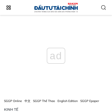
ad
SGGP Online
中文
SGGP Thể Thao
English Edition
SGGP Epaper
KINH TẾ