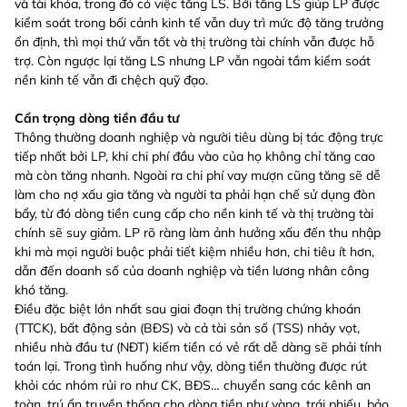
và tài khóa, trong đó có việc tăng LS. Bởi tăng LS giúp LP được
kiểm soát trong bối cảnh kinh tế vẫn duy trì mức độ tăng trưởng
ổn định, thì mọi thứ vẫn tốt và thị trường tài chính vẫn được hỗ
trợ. Còn ngược lại tăng LS nhưng LP vẫn ngoài tầm kiểm soát
nền kinh tế vẫn đi chệch quỹ đạo.
Cẩn trọng dòng tiền đầu tư
Thông thường doanh nghiệp và người tiêu dùng bị tác động trực
tiếp nhất bởi LP, khi chi phí đầu vào của họ không chỉ tăng cao
mà còn tăng nhanh. Ngoài ra chi phí vay mượn cũng tăng sẽ dễ
làm cho nợ xấu gia tăng và người ta phải hạn chế sử dụng đòn
bẩy, từ đó dòng tiền cung cấp cho nền kinh tế và thị trường tài
chính sẽ suy giảm. LP rõ ràng làm ảnh hưởng xấu đến thu nhập
khi mà mọi người buộc phải tiết kiệm nhiều hơn, chi tiêu ít hơn,
dẫn đến doanh số của doanh nghiệp và tiền lương nhân công
khó tăng.
Điều đặc biệt lớn nhất sau giai đoạn thị trường chứng khoán
(TTCK), bất động sản (BĐS) và cả tài sản số (TSS) nhảy vọt,
nhiều nhà đầu tư (NĐT) kiếm tiền có vẻ rất dễ dàng sẽ phải tính
toán lại. Trong tình huống như vậy, dòng tiền thường được rút
khỏi các nhóm rủi ro như CK, BĐS… chuyển sang các kênh an
toàn, trú ẩn truyền thống cho dòng tiền như vàng, trái phiếu, bảo