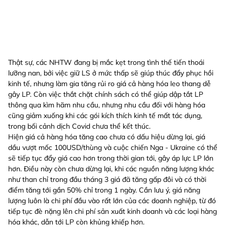
Thật sự, các NHTW đang bị mắc kẹt trong tình thế tiến thoái
lưỡng nan, bởi việc giữ LS ở mức thấp sẽ giúp thúc đẩy phục hồi
kinh tế, nhưng làm gia tăng rủi ro giá cả hàng hóa leo thang dễ
gây LP. Còn việc thắt chặt chính sách có thể giúp dập tắt LP
thông qua kìm hãm nhu cầu, nhưng nhu cầu đối với hàng hóa
cũng giảm xuống khi các gói kích thích kinh tế mất tác dụng,
trong bối cảnh dịch Covid chưa thể kết thúc.
Hiện giá cả hàng hóa tăng cao chưa có dấu hiệu dừng lại, giá
dầu vượt mốc 100USD/thùng và cuộc chiến Nga - Ukraine có thể
sẽ tiếp tục đẩy giá cao hơn trong thời gian tới, gây áp lực LP lớn
hơn. Điều này còn chưa dừng lại, khi các nguồn năng lượng khác
như than chỉ trong đầu tháng 3 giá đã tăng gấp đôi và có thời
điểm tăng tới gần 50% chỉ trong 1 ngày. Cần lưu ý, giá năng
lượng luôn là chi phí đầu vào rất lớn của các doanh nghiệp, từ đó
tiếp tục đè nặng lên chi phí sản xuất kinh doanh và các loại hàng
hóa khác, dẫn tới LP còn khủng khiếp hơn.