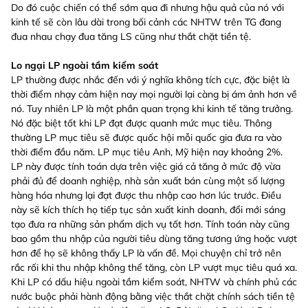
Do đó cuộc chiến có thể sớm qua đi nhưng hậu quả của nó với
kinh tế sẽ còn lâu dài trong bối cảnh các NHTW trên TG đang
đua nhau chạy đua tăng LS cũng như thắt chặt tiền tệ.
Lo ngại LP ngoài tầm kiểm soát
LP thường được nhắc đến với ý nghĩa không tích cực, đặc biệt là
thời điểm nhạy cảm hiện nay mọi người lại càng bị ám ảnh hơn về
nó. Tuy nhiên LP là một phần quan trọng khi kinh tế tăng trưởng.
Nó đặc biệt tốt khi LP đạt được quanh mức mục tiêu. Thông
thường LP mục tiêu sẽ được quốc hội mỗi quốc gia đưa ra vào
thời điểm đầu năm. LP mục tiêu Anh, Mỹ hiện nay khoảng 2%.
LP này được tính toán dựa trên việc giá cả tăng ở mức độ vừa
phải đủ để doanh nghiệp, nhà sản xuất bán cùng một số lượng
hàng hóa nhưng lại đạt được thu nhập cao hơn lúc trước. Điều
này sẽ kích thích họ tiếp tục sản xuất kinh doanh, đổi mới sáng
tạo đưa ra những sản phẩm dịch vụ tốt hơn. Tính toán này cũng
bao gồm thu nhập của người tiêu dùng tăng tương ứng hoặc vượt
hơn để họ sẽ không thấy LP là vấn đề. Mọi chuyện chỉ trở nên
rắc rối khi thu nhập không thể tăng, còn LP vượt mục tiêu quá xa.
Khi LP có dấu hiệu ngoài tầm kiểm soát, NHTW và chính phủ các
nước buộc phải hành động bằng việc thắt chặt chính sách tiền tệ