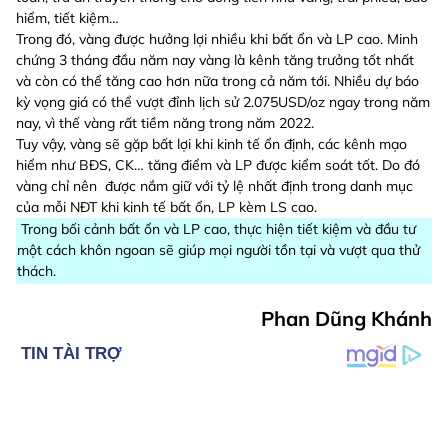
hiểm, tiết kiệm…
Trong đó, vàng được hưởng lợi nhiều khi bất ổn và LP cao. Minh
chứng 3 tháng đầu năm nay vàng là kênh tăng trưởng tốt nhất
và còn có thể tăng cao hơn nữa trong cả năm tới. Nhiều dự báo
kỳ vọng giá có thể vượt đỉnh lịch sử 2.075USD/oz ngay trong năm
nay, vì thế vàng rất tiềm năng trong năm 2022.
Tuy vậy, vàng sẽ gặp bất lợi khi kinh tế ổn định, các kênh mạo
hiểm như BĐS, CK… tăng điểm và LP được kiểm soát tốt. Do đó
vàng chỉ nên được nắm giữ với tỷ lệ nhất định trong danh mục
của mỗi NĐT khi kinh tế bất ổn, LP kèm LS cao.
Trong bối cảnh bất ổn và LP cao, thực hiện tiết kiệm và đầu tư
một cách khôn ngoan sẽ giúp mọi người tồn tại và vượt qua thử
thách.
Phan Dũng Khánh