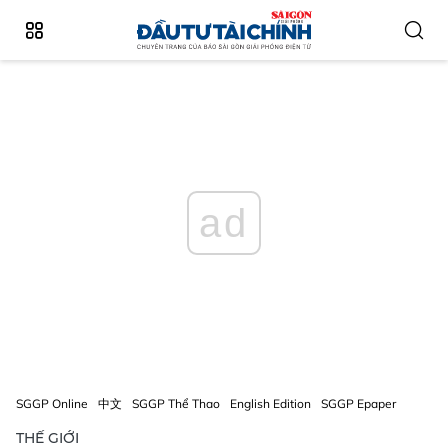
ad
SGGP Online
中文
SGGP Thể Thao
English Edition
SGGP Epaper
THẾ GIỚI