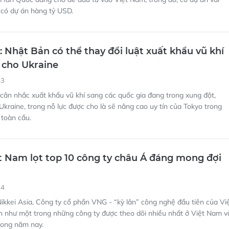
 có dự án hàng tỷ USD.
: Nhật Bản có thể thay đổi luật xuất khẩu vũ khí
ợ cho Ukraine
43
ân nhắc xuất khẩu vũ khí sang các quốc gia đang trong xung đột,
kraine, trong nỗ lực được cho là sẽ nâng cao uy tín của Tokyo trong
 toàn cầu.
iệt Nam lọt top 10 công ty châu Á đáng mong đợi
44
kkei Asia, Công ty cổ phần VNG - “kỳ lân” công nghệ đầu tiên của Vi
n như một trong những công ty được theo dõi nhiều nhất ở Việt Nam v
rong năm nay.