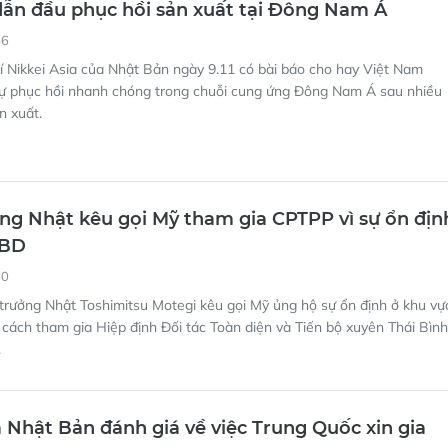
ẫn đầu phục hồi sản xuất tại Đông Nam Á
56
 Nikkei Asia của Nhật Bản ngày 9.11 có bài báo cho hay Việt Nam
ự phục hồi nhanh chóng trong chuỗi cung ứng Đông Nam Á sau nhiều
n xuất.
ng Nhật kêu gọi Mỹ tham gia CPTPP vì sự ổn địn
TBD
00
trưởng Nhật Toshimitsu Motegi kêu gọi Mỹ ủng hộ sự ổn định ở khu vự
ách tham gia Hiệp định Đối tác Toàn diện và Tiến bộ xuyên Thái Bình
.
 Nhật Bản đánh giá về việc Trung Quốc xin gia