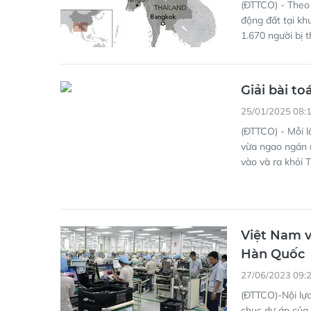
(ĐTTCO) - Theo 
động đất tại kh
1.670 người bị 
Giải bài to
25/01/2025 08:
(ĐTTCO) - Mỗi l
vừa ngao ngán n
vào và ra khỏi
Việt Nam v
Hàn Quốc
27/06/2023 09:
(ĐTTCO)-Nội lự
chục dự án của 