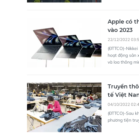
Apple có t
vào 2023
22/12/2022 03:
(ĐTTCO)-Nikkei
hoạt động sản 
và loa thông m
Truyền thô
tế Việt Na
04/10/2022 02:
(ĐTTCO)-Sau kh
phương tiện tru