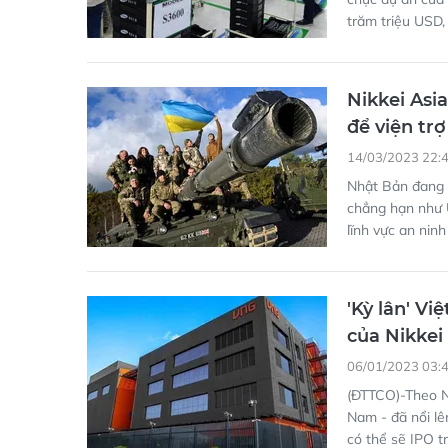
trăm triệu USD,
Nikkei Asia
để viện tr
14/03/2023 22:
Nhật Bản đang c
chẳng hạn như U
lĩnh vực an ninh
'Kỳ lân' V
của Nikkei
06/01/2023 03:
(ĐTTCO)-Theo Ni
Nam - đã nổi lê
có thể sẽ IPO t