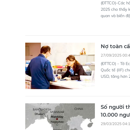
(ĐTTCO)-Các hã
2025 cho thấy k
quan và biến đ
Nợ toàn cầ
27/09/2025 00:
(ĐTTCO) - Tờ Ec
Quốc tế (IIF) ch
USD, tăng hơn 
Số người t
10.000 ngư
29/03/2025 04: