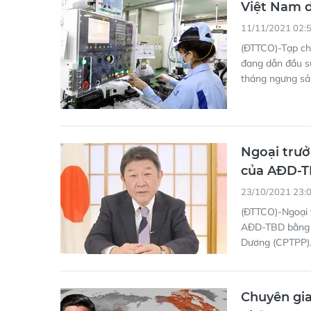
Việt Nam d
11/11/2021 02:
(ĐTTCO)-Tạp chí
đang dẫn đầu s
tháng ngưng sả
Ngoại trưở
của AĐD-
23/10/2021 23:
(ĐTTCO)-Ngoại 
AĐD-TBD bằng c
Dương (CPTPP)
Chuyên gia