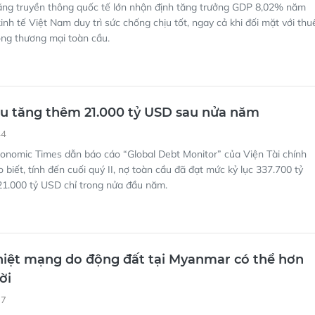
ng truyền thông quốc tế lớn nhận định tăng trưởng GDP 8,02% năm
inh tế Việt Nam duy trì sức chống chịu tốt, ngay cả khi đối mặt với thu
ộng thương mại toàn cầu.
u tăng thêm 21.000 tỷ USD sau nửa năm
44
onomic Times dẫn báo cáo “Global Debt Monitor” của Viện Tài chính
o biết, tính đến cuối quý II, nợ toàn cầu đã đạt mức kỷ lục 337.700 tỷ
21.000 tỷ USD chỉ trong nửa đầu năm.
hiệt mạng do động đất tại Myanmar có thể hơn
ời
17