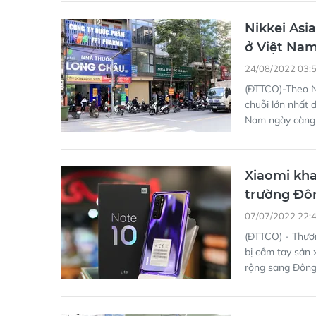
Nikkei Asi
ở Việt Na
24/08/2022 03:
(ĐTTCO)-Theo Ni
chuỗi lớn nhất 
Nam ngày càng 
Xiaomi kha
trường Đô
07/07/2022 22:
(ĐTTCO) - Thươn
bị cầm tay sản 
rộng sang Đông 