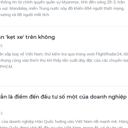
thông tin từ chính quyền quân sự Myanmar, tính đến sáng 29-3, trận
u vực Mandalay, miền Trung nước này đã khiến 694 người thiệt mạng,
thương và 68 người mất tích.
án 'kẹt xe' trên không
15
ần sắp bay về Việt Nam, thử kiểm tra qua trang web FlightRadar24, tôi
hưng cũng vừa thích thú khi thấy tần suất dày đặc của các chuyến b
 TPHCM.
ẫn là điểm đến đầu tư số một của doanh nghiệp
23
c của doanh nghiệp Hàn Quốc hướng vào Việt Nam rất mạnh mẽ. Hàn
Hàn Quốc đang chờ để đầu tư vào Việt Nam, trong đó, có dự án vài