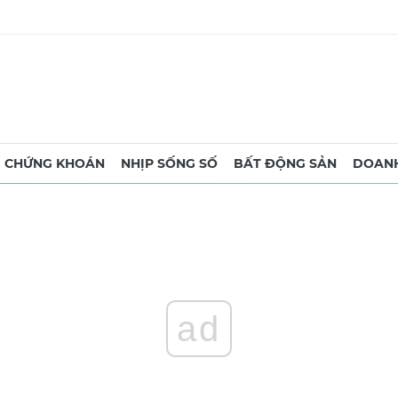
CHỨNG KHOÁN
NHỊP SỐNG SỐ
BẤT ĐỘNG SẢN
DOANH
ad