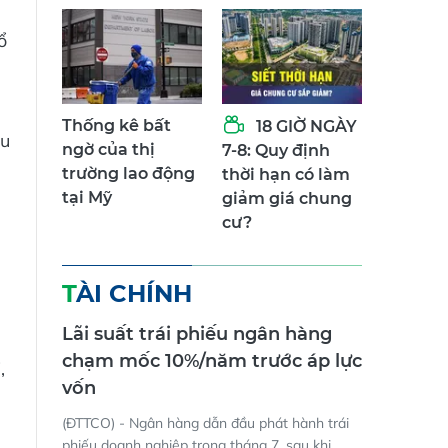
ổ
Thống kê bất
18 GIỜ NGÀY
ệu
ngờ của thị
7-8: Quy định
trường lao động
thời hạn có làm
tại Mỹ
giảm giá chung
cư?
TÀI CHÍNH
Lãi suất trái phiếu ngân hàng
chạm mốc 10%/năm trước áp lực
,
vốn
(ĐTTCO) - Ngân hàng dẫn đầu phát hành trái
phiếu doanh nghiệp trong tháng 7, sau khi