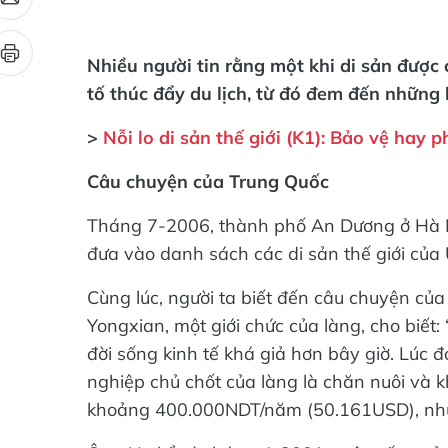
Nhiều người tin rằng một khi di sản được 
tố thúc đẩy du lịch, từ đó đem đến những l
>
Nỗi lo di sản thế giới (K1): Bảo vệ hay p
Câu chuyện của Trung Quốc
Tháng 7-2006, thành phố An Dương ở Hà N
đưa vào danh sách các di sản thế giới củ
Cùng lúc, người ta biết đến câu chuyện của 
Yongxian, một giới chức của làng, cho biết
đời sống kinh tế khá giả hơn bây giờ. Lúc 
nghiệp chủ chốt của làng là chăn nuôi và k
khoảng 400.000NDT/năm (50.161USD), như
Ông He kể, từ tháng 4-2001, cuộc sống của