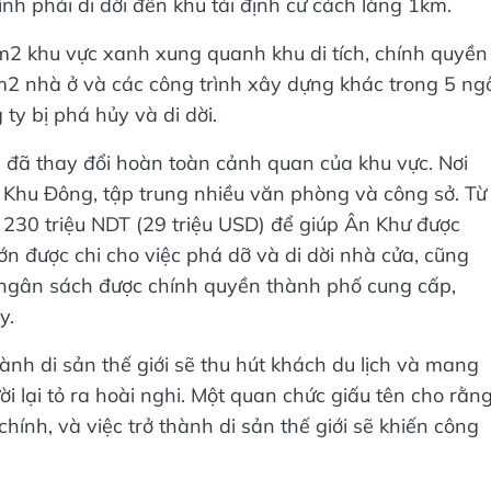
2 khu vực xanh xung quanh khu di tích, chính quyền
 nhà ở và các công trình xây dựng khác trong 5 ngô
ty bị phá hủy và di dời.
n đã thay đổi hoàn toàn cảnh quan của khu vực. Nơi
à Khu Đông, tập trung nhiều văn phòng và công sở. Từ
230 triệu NDT (29 triệu USD) để giúp Ân Khư được
ớn được chi cho việc phá dỡ và di dời nhà cửa, cũng
 ngân sách được chính quyền thành phố cung cấp,
y.
hành di sản thế giới sẽ thu hút khách du lịch và mang
ời lại tỏ ra hoài nghi. Một quan chức giấu tên cho rằn
hính, và việc trở thành di sản thế giới sẽ khiến công