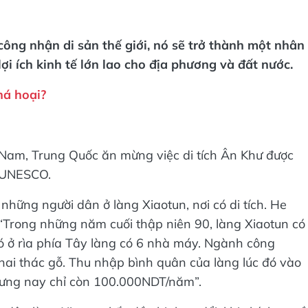
công nhận di sản thế giới, nó sẽ trở thành một nhân
ợi ích kinh tế lớn lao cho địa phương và đất nước.
há hoại?
am, Trung Quốc ăn mừng việc di tích Ân Khư được
a UNESCO.
những người dân ở làng Xiaotun, nơi có di tích. He
: “Trong những năm cuối thập niên 90, làng Xiaotun có
đó ở rìa phía Tây làng có 6 nhà máy. Ngành công
hai thác gỗ. Thu nhập bình quân của làng lúc đó vào
ng nay chỉ còn 100.000NDT/năm”.
 dân làng Xiaotun bắt đầu bị thay đổi, khi chính quy