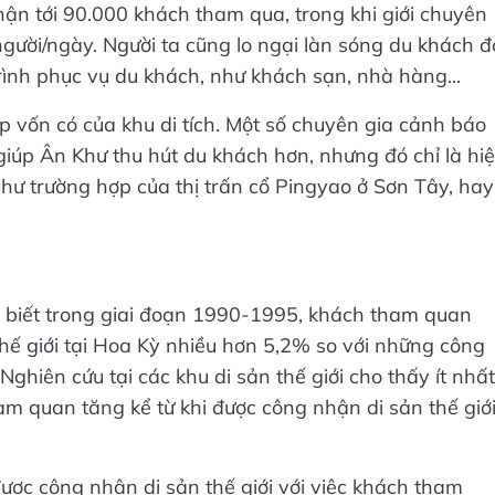
hận tới 90.000 khách tham qua, trong khi giới chuyên
người/ngày. Người ta cũng lo ngại làn sóng du khách đ
trình phục vụ du khách, như khách sạn, nhà hàng...
p vốn có của khu di tích. Một số chuyên gia cảnh báo
 giúp Ân Khư thu hút du khách hơn, nhưng đó chỉ là hi
như trường hợp của thị trấn cổ Pingyao ở Sơn Tây, hay
 biết trong giai đoạn 1990-1995, khách tham quan
hế giới tại Hoa Kỳ nhiều hơn 5,2% so với những công
 Nghiên cứu tại các khu di sản thế giới cho thấy ít nhất
m quan tăng kể từ khi được công nhận di sản thế giới
được công nhận di sản thế giới với việc khách tham