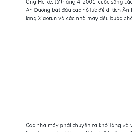
An Dương bắt đầu các nỗ lực để di tích Ân 
làng Xiaotun và các nhà máy đều buộc phải
Các nhà máy phải chuyển ra khỏi làng và v
làng bị chuyển đổi mục đích và 76 hộ gia đ