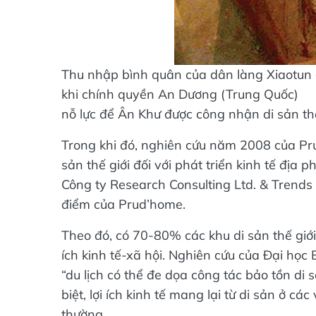
Thu nhập bình quân của dân làng Xiaotun 
khi chính quyền An Dương (Trung Quốc)
nỗ lực để Ân Khư được công nhận di sản thế
Trong khi đó, nghiên cứu năm 2008 của Pr
sản thế giới đối với phát triển kinh tế đị
Công ty Research Consulting Ltd. & Trend
điểm của Prud’home.
Theo đó, có 70-80% các khu di sản thế giới 
ích kinh tế-xã hội. Nghiên cứu của Đại học 
“du lịch có thể đe dọa công tác bảo tồn di s
biệt, lợi ích kinh tế mang lại từ di sản ở c
thường.