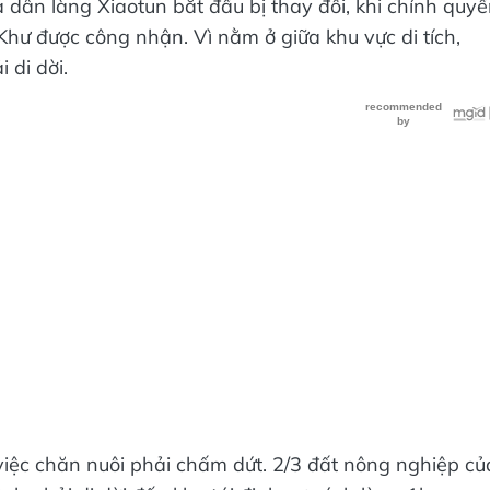
Khư được công nhận. Vì nằm ở giữa khu vực di tích,
 di dời.
iệc chăn nuôi phải chấm dứt. 2/3 đất nông nghiệp củ
ình phải di dời đến khu tái định cư cách làng 1km.