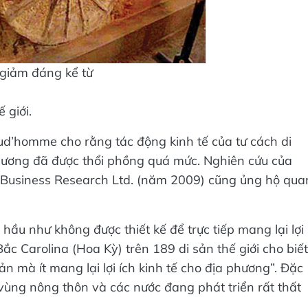
giảm đáng kể từ
 giới.
ud’homme cho rằng tác động kinh tế của tư cách di
a phương đã được thổi phồng quá mức. Nghiên cứu của
s Business Research Ltd. (năm 2009) cũng ủng hộ qua
hầu như không được thiết kế để trực tiếp mang lại lợi
Bắc Carolina (Hoa Kỳ) trên 189 di sản thế giới cho biết
ản mà ít mang lại lợi ích kinh tế cho địa phương”. Đặc
ác vùng nông thôn và các nước đang phát triển rất thất