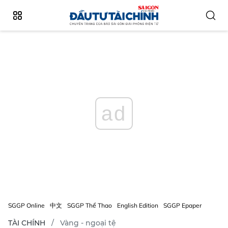
ad
SGGP Online
中文
SGGP Thể Thao
English Edition
SGGP Epaper
TÀI CHÍNH
Vàng - ngoại tệ