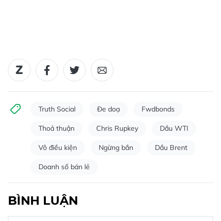
Truth Social
Đe doạ
Fwdbonds
Thoả thuận
Chris Rupkey
Dầu WTI
Vô điều kiện
Ngừng bắn
Dầu Brent
Doanh số bán lẻ
BÌNH LUẬN