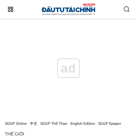
ad
SGGP Online
中文
SGGP Thể Thao
English Edition
SGGP Epaper
THẾ GIỚI