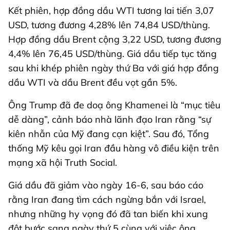
Kết phiên, hợp đồng dầu WTI tương lai tiến 3,07
USD, tương đương 4,28% lên 74,84 USD/thùng.
Hợp đồng dầu Brent cộng 3,22 USD, tương đương
4,4% lên 76,45 USD/thùng. Giá dầu tiếp tục tăng
sau khi khép phiên ngày thứ Ba với giá hợp đồng
dầu WTI và dầu Brent đều vọt gần 5%.
Ông Trump đã đe doạ ông Khamenei là “mục tiêu
dễ dàng”, cảnh báo nhà lãnh đạo Iran rằng “sự
kiên nhẫn của Mỹ đang cạn kiệt”. Sau đó, Tổng
thống Mỹ kêu gọi Iran đầu hàng vô điều kiện trên
mạng xã hội Truth Social.
Giá dầu đã giảm vào ngày 16-6, sau báo cáo
rằng Iran đang tìm cách ngừng bắn với Israel,
nhưng những hy vọng đó đã tan biến khi xung
đột bước sang ngày thứ 5 cùng với việc ông