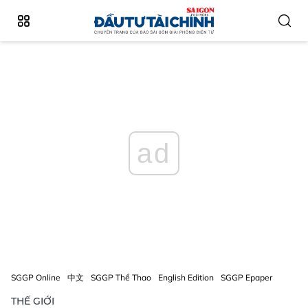
ad
SGGP Online
中文
SGGP Thể Thao
English Edition
SGGP Epaper
THẾ GIỚI