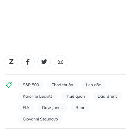
S&P 500
Thoả thuận
Leo dốc
Karoline Leavitt
Thuế quan
Dầu Brent
EIA
Dow Jones
Bear
Giovanni Staunovo