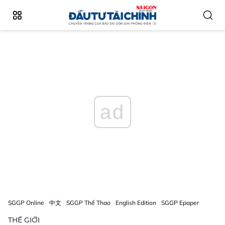
ad
SGGP Online
中文
SGGP Thể Thao
English Edition
SGGP Epaper
THẾ GIỚI