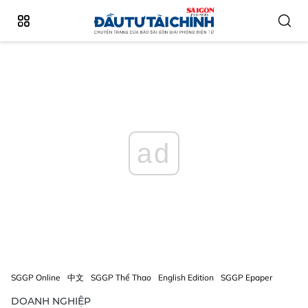
ad
SGGP Online
中文
SGGP Thể Thao
English Edition
SGGP Epaper
DOANH NGHIỆP