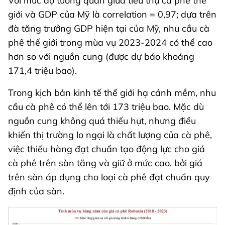
Với mức độ tương quan giữa tiêu thụ cà phê thế
giới và GDP của Mỹ là correlation = 0,97; dựa trên
đà tăng trưởng GDP hiện tại của Mỹ, nhu cầu cà
phê thế giới trong mùa vụ 2023-2024 có thể cao
hơn so với nguồn cung (được dự báo khoảng
171,4 triệu bao).
Trong kịch bản kinh tế thế giới hạ cánh mềm, nhu
cầu cà phê có thể lên tới 173 triệu bao. Mặc dù
nguồn cung không quá thiếu hụt, nhưng điều
khiến thị trường lo ngại là chất lượng của cà phê,
việc thiếu hàng đạt chuẩn tạo động lực cho giá
cà phê trên sàn tăng và giữ ở mức cao, bởi giá
trên sàn áp dụng cho loại cà phê đạt chuẩn quy
định của sàn.