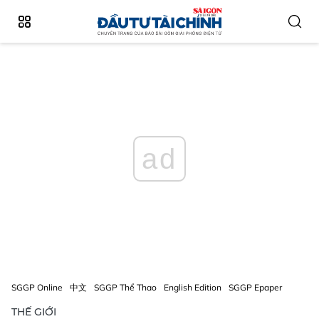
ad
SGGP Online
中文
SGGP Thể Thao
English Edition
SGGP Epaper
THẾ GIỚI