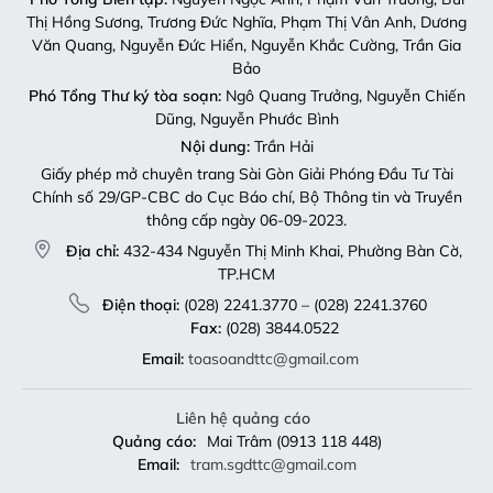
Thị Hồng Sương, Trương Đức Nghĩa, Phạm Thị Vân Anh, Dương
Văn Quang, Nguyễn Đức Hiển, Nguyễn Khắc Cường, Trần Gia
Bảo
Phó Tổng Thư ký tòa soạn:
Ngô Quang Trưởng, Nguyễn Chiến
Dũng, Nguyễn Phước Bình
Nội dung:
Trần Hải
Giấy phép mở chuyên trang Sài Gòn Giải Phóng Đầu Tư Tài
Chính số 29/GP-CBC do Cục Báo chí, Bộ Thông tin và Truyền
thông cấp ngày 06-09-2023.
Địa chỉ:
432-434 Nguyễn Thị Minh Khai, Phường Bàn Cờ,
TP.HCM
Điện thoại:
(028) 2241.3770 – (028) 2241.3760
Fax:
(028) 3844.0522
Email:
toasoandttc@gmail.com
Liên hệ quảng cáo
Quảng cáo:
Mai Trâm (0913 118 448)
Email:
tram.sgdttc@gmail.com