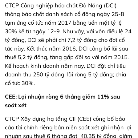
CTCP Công nghiệp hóa chất Đà Nẵng (DCI)
thông báo chốt danh sách cổ đông ngày 25-8
tạm ứng cổ tức năm 2017 bằng tiền mặt tỷ lệ
30% kể từ ngày 12-9. Như vậy, với vốn điều lệ 24
tỷ đồng, DCI sẽ phải chi 7,2 tỷ đồng cho đợt cổ
tức này. Kết thúc năm 2016, DCI công bố lãi sau
thuế 5,2 tỷ đồng, tăng gấp đôi so với năm 2015.
Kế hoạch kinh doanh năm nay, DCI đặt chỉ tiêu
doanh thu 250 tỷ đồng; lãi ròng 5 tỷ đồng; chia
cổ tức 30%.
CEE: Lợi nhuận ròng 6 tháng giảm 11% sau
soát xét
CTCP Xây dựng hạ tầng CII (CEE) công bố báo
cáo tài chính riêng bán niên soát xét ghi nhận lợi
nhuận sau thuế 6 tháng đạt 40,35 tỷ đồng, giảm