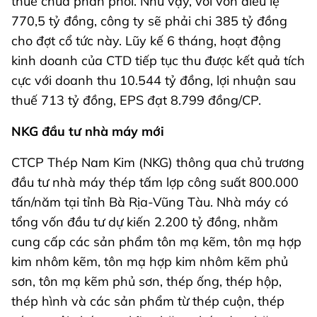
thuế chưa phân phối. Như vậy, với vốn điều lệ
770,5 tỷ đồng, công ty sẽ phải chi 385 tỷ đồng
cho đợt cổ tức này. Lũy kế 6 tháng, hoạt động
kinh doanh của CTD tiếp tục thu được kết quả tích
cực với doanh thu 10.544 tỷ đồng, lợi nhuận sau
thuế 713 tỷ đồng, EPS đạt 8.799 đồng/CP.
NKG đầu tư nhà máy mới
CTCP Thép Nam Kim (NKG) thông qua chủ trương
đầu tư nhà máy thép tấm lợp công suất 800.000
tấn/năm tại tỉnh Bà Rịa-Vũng Tàu. Nhà máy có
tổng vốn đầu tư dự kiến 2.200 tỷ đồng, nhằm
cung cấp các sản phẩm tôn mạ kẽm, tôn mạ hợp
kim nhôm kẽm, tôn mạ hợp kim nhôm kẽm phủ
sơn, tôn mạ kẽm phủ sơn, thép ống, thép hộp,
thép hình và các sản phẩm từ thép cuộn, thép