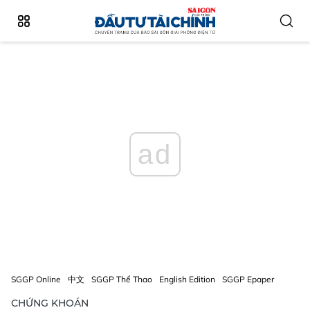
ad
SGGP Online
中文
SGGP Thể Thao
English Edition
SGGP Epaper
CHỨNG KHOÁN