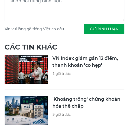
Xin vui lòng gõ tiếng Việt có dấu
GỬI BÌNH LUẬN
CÁC TIN KHÁC
VN Index giảm gần 12 điểm,
thanh khoản 'co hẹp'
1 giờ trước
'Khoảng trống' chứng khoán
hóa thế chấp
9 giờ trước