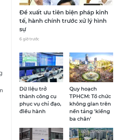
Đề xuất ưu tiên biện pháp kinh
tế, hành chính trước xử lý hình
sự
6 giờ trước
g
Dữ liệu trở
Quy hoạch
ên
thành công cụ
TPHCM: Tổ chức
phục vụ chỉ đạo,
không gian trên
điều hành
nền tảng 'kiềng
ba chân'