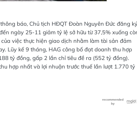
 thông báo, Chủ tịch HĐQT Đoàn Nguyên Đức đăng k
 đến ngày 25-11 giảm tỷ lệ sở hữu từ 37,5% xuống cò
 của việc thực hiện giao dịch nhằm làm tài sản đảm
vay. Lũy kế 9 tháng, HAG công bố đạt doanh thu hợp
188 tỷ đồng, gấp 2 lần chỉ tiêu đề ra (552 tỷ đồng).
hu hợp nhất và lợi nhuận trước thuế lần lượt 1.770 tỷ