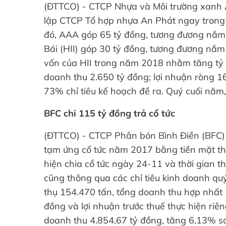
(ĐTTCO) - CTCP Nhựa và Môi trường xanh
lập CTCP Tổ hợp nhựa An Phát ngay trong n
đó, AAA góp 65 tỷ đồng, tương đương nắ
Bái (HII) góp 30 tỷ đồng, tương đương nắ
vốn của HII trong năm 2018 nhằm tăng tỷ 
doanh thu 2.650 tỷ đồng; lợi nhuận ròng 
73% chỉ tiêu kế hoạch đề ra. Quý cuối năm,
BFC chi 115 tỷ đồng trả cổ tức
(ĐTTCO) - CTCP Phân bón Bình Điền (BFC) 
tạm ứng cổ tức năm 2017 bằng tiền mặt th
hiện chia cổ tức ngày 24-11 và thời gian 
cũng thông qua các chỉ tiêu kinh doanh quý
thụ 154.470 tấn, tổng doanh thu hợp nhất 1
đồng và lợi nhuận trước thuế thực hiện riê
doanh thu 4.854,67 tỷ đồng, tăng 6,13% s