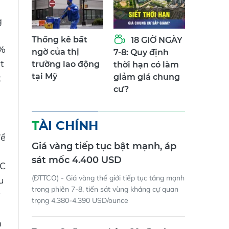
g
Thống kê bất
18 GIỜ NGÀY
8%
ngờ của thị
7-8: Quy định
t
trường lao động
thời hạn có làm
tại Mỹ
t
giảm giá chung
cư?
.
TÀI CHÍNH
để
Giá vàng tiếp tục bật mạnh, áp
sát mốc 4.400 USD
FC
(ĐTTCO) - Giá vàng thế giới tiếp tục tăng mạnh
u
trong phiên 7-8, tiến sát vùng kháng cự quan
ỷ
trọng 4.380-4.390 USD/ounce
m
Trung Quốc mua thêm 20 tấn vàng