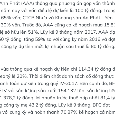
 Anh Phát (AAA) thông qua phương án góp vốn thành
ăm nay với vốn điều lệ dự kiến là 100 tỷ đồng. Tron
m 65% vốn; CTCP Nhựa và Khoáng sản An Phát - Yên
m 30% vốn. Trước đó, AAA cũng có kế hoạch mua 15,
lệ sở hữu lên 51%. Lũy kế 9 tháng năm 2017, AAA đạ
160 tỷ đồng, tăng 59% so với cùng kỳ năm 2016 và đạ
 công ty dự tính mức lợi nhuận sau thuế là 80 tỷ đồng
vừa thông qua kế hoạch dự kiến chi 114,34 tỷ đồng 
eo tỷ lệ 20%. Thời điểm chốt danh sách cổ đông thực
thanh toán dự kiến trong quý IV-2017. Bên cạnh đó, B
 IV với sản lượng sản xuất 154.132 tấn, sản lượng tiê
.378,2 tỷ đồng, lợi nhuận trước thuế hợp nhất 81,4 t
ng công ty mẹ 43,2 tỷ đồng. Lũy kế 9 tháng, BFC đạt
o với cùng kỳ và hoàn thành 70,87% kế hoạch cả nă