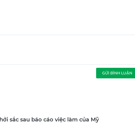
GỬI BÌNH LUẬN
hởi sắc sau báo cáo việc làm của Mỹ
 khoán Mỹ tăng trong phiên 7-8, sau khi dữ liệu việc làm yếu hơn dự