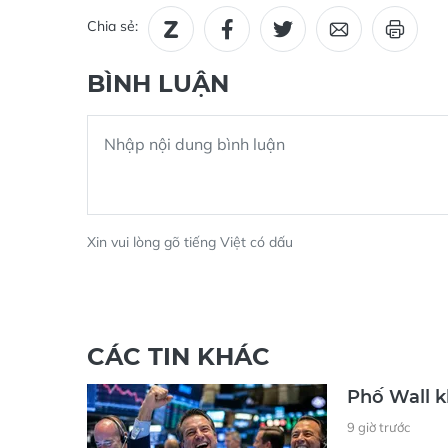
Chia sẻ:
BÌNH LUẬN
Xin vui lòng gõ tiếng Việt có dấu
CÁC TIN KHÁC
Phố Wall k
9 giờ trước
(ĐTTCO) - Chứng