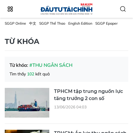
SGGP Online
中文
SGGP Thể Thao
English Edition
SGGP Epaper
TỪ KHÓA
Từ khóa:
#THU NGÂN SÁCH
Tìm thấy
102
kết quả
TPHCM tập trung nguồn lực
tăng trưởng 2 con số
13/06/2026 04:03