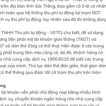
trên địa bàn tỉnh Sóc Trăng, bao gồm cả ô tô cá nhâ
nh toán qua hệ thống thu phí tự động tại trạm BOT.
h vụ thu phí tự động, tuy nhiên sau đó thì không dùn
y TNHH Thu phí tự động - VETC) cho biết, để sử dụng
ương tiện phải mở tài khoản giao thông (TKGT) và
GT và dán thẻ Etag có thể thực hiện được ở các trung
 phải trung tâm nào cũng có, do đó, khách hàng có
a nhà cung cấp dịch vụ 1900.6010 để biết các trung
vực của mình. Thủ tục dán thẻ đơn giản, thời gian dá
có thể thông qua được tất cả trạm thu phí trên toàn
àng
ủ tài khoản vẫn phải chủ động nạp bằng nhiều hình
dịch vụ, chuyển khoản ngân hàng cho nhà cung cấp
số xe hoặc số tài khoản giao thông, nạp qua các ví