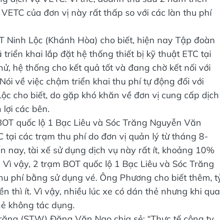
VETC của đơn vị này rất thấp so với các làn thu phí
T Ninh Lộc (Khánh Hòa) cho biết, hiện nay Tập đoàn
riển khai lắp đặt hệ thống thiết bị kỹ thuật ETC tại
hử, hệ thống cho kết quả tốt và đang chờ kết nối với
ói về việc chậm triển khai thu phí tự động đối với
ộc cho biết, do gặp khó khăn về đơn vị cung cấp dịch
lợi các bên.
OT quốc lộ 1 Bạc Liêu và Sóc Trăng Nguyễn Văn
 tại các trạm thu phí do đơn vị quản lý từ tháng 8-
đến nay, tài xế sử dụng dịch vụ này rất ít, khoảng 10%
 Vì vậy, 2 trạm BOT quốc lộ 1 Bạc Liêu và Sóc Trăng
thu phí bằng sử dụng vé. Ông Phương cho biết thêm, t
ền thì ít. Vì vậy, nhiều lúc xe có dán thẻ nhưng khi qua
hẻ không tác dụng.
răng (STW) Đặng Văn Ngọ chia sẻ: “Thực tế công ty