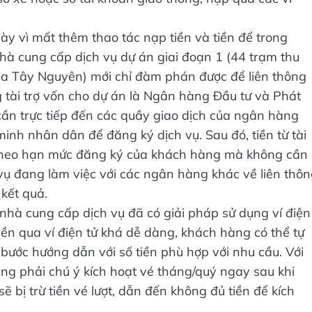
y vì mất thêm thao tác nạp tiền và tiền để trong
nhà cung cấp dịch vụ dự án giai đoạn 1 (44 trạm thu
ua Tây Nguyên) mới chỉ đàm phán được để liên thông
 tài trợ vốn cho dự án là Ngân hàng Đầu tư và Phát
cần trực tiếp đến các quầy giao dịch của ngân hàng
nh nhân dân để đăng ký dịch vụ. Sau đó, tiền từ tài
theo hạn mức đăng ký của khách hàng mà không cần
 vụ đang làm việc với các ngân hàng khác về liên thô
kết quả.
, nhà cung cấp dịch vụ đã có giải pháp sử dụng ví điện
tiền qua ví điện tử khá dễ dàng, khách hàng có thể tự
 bước hướng dẫn với số tiền phù hợp với nhu cầu. Với
àng phải chú ý kích hoạt vé tháng/quý ngay sau khi
ẽ bị trừ tiền vé lượt, dẫn đến không đủ tiền để kích