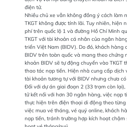
điện tử.
Nhiều chủ xe vẫn không đồng ý cách làm nà
TKGT không được tính lãi. Tuy nhiên, hiện 
phí trên quốc lộ 1 và đường Hồ Chí Minh q
TKGT với tài khoản cá nhân của ngân hàng
triển Việt Nam (BIDV). Do đó, khách hàng 
BIDV trên toàn quốc và mang theo chứng mi
khoản BIDV sẽ tự động chuyển vào TKGT 
thao tác nạp tiền. Hiện nhà cung cấp dịch
tài khoản tương tự với BIDV nhưng chưa có 
Đối với dự án giai đoạn 2 (33 trạm còn lại)
tử kết nối với hơn 30 ngân hàng, việc nạp 
thực hiện trên điện thoại di động theo từng
việc mua vé tháng, vé quý online, khách h
nạp tiền, tránh trường hợp kích hoạt chậm s
hoạt vé tháng/quý.