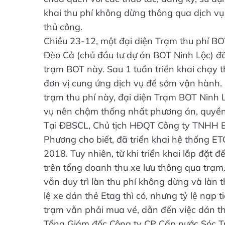
khai thu phí không dừng thông qua dịch vụ 
thủ công.
Chiều 23-12, một đại diện Trạm thu phí BO
Đèo Cả (chủ đầu tư dự án BOT Ninh Lộc) đã t
trạm BOT này. Sau 1 tuần triển khai chạy t
đơn vị cung ứng dịch vụ để sớm vận hành. N
trạm thu phí này, đại diện Trạm BOT Ninh L
vụ nên chậm thống nhất phương án, quyền 
Tại ĐBSCL, Chủ tịch HĐQT Công ty TNHH B
Phương cho biết, đã triển khai hệ thống ETC
2018. Tuy nhiên, từ khi triển khai lắp đặt 
trên tổng doanh thu xe lưu thông qua trạm.
vẫn duy trì làn thu phí không dừng và làn 
lệ xe dán thẻ Etag thì có, nhưng tỷ lệ nạp ti
trạm vẫn phải mua vé, dẫn đến việc dán t
Tổng Giám đốc Công ty CP Cấp nước Sóc T