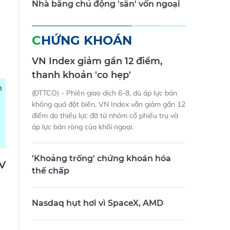
Nhà băng chủ động 'săn' vốn ngoại
CHỨNG KHOÁN
VN Index giảm gần 12 điểm,
thanh khoản 'co hẹp'
m
(ĐTTCO) - Phiên giao dịch 6-8, dù áp lực bán
không quá đột biến, VN Index vẫn giảm gần 12
điểm do thiếu lực đỡ từ nhóm cổ phiếu trụ và
áp lực bán ròng của khối ngoại.
'Khoảng trống' chứng khoán hóa
V
thế chấp
Nasdaq hụt hơi vì SpaceX, AMD