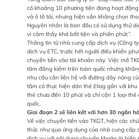
có khoảng 10 phương tiện đang hoạt động 
và ô tô tải, nhưng hiện vẫn không chọn tha
Nguyên nhân là ban đầu có sử dụng thử dịc
vì cảm thấy khá bất tiện và phiền phức”.
Thông tin từ nhà cung cấp dịch vụ (Công t
dịch vụ ETC, trước hết người điều khiển ph
chuyển tiền vào tài khoản này. Việc mở TK
tâm đăng kiểm trên toàn quốc nhưng không
nhu cầu cần liên hệ với đường dây nóng củ
tâm có thực hiện dán thẻ Etag gần với khu 
thẻ chưa đến 10 phút và chỉ cần 1 loại thẻ 
quốc.
Giai đoạn 2 sẽ liên kết với hơn 30 ngân h
Về việc chuyển tiền vào TKGT, hiện các ch
thức như qua ứng dụng của nhà cung cấp 
dịch vụ với nội dung chuyển khoản là biển 