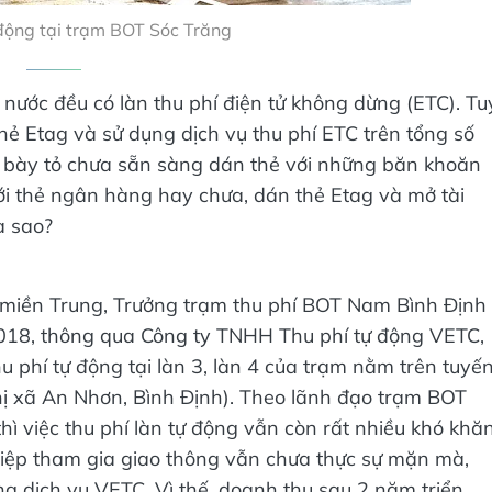
 động tại trạm BOT Sóc Trăng
ả nước đều có làn thu phí điện tử không dừng (ETC). Tu
thẻ Etag và sử dụng dịch vụ thu phí ETC trên tổng số
e bày tỏ chưa sẵn sàng dán thẻ với những băn khoăn
với thẻ ngân hàng hay chưa, dán thẻ Etag và mở tài
a sao?
c miền Trung, Trưởng trạm thu phí BOT Nam Bình Định
018, thông qua Công ty TNHH Thu phí tự động VETC,
u phí tự động tại làn 3, làn 4 của trạm nằm trên tuyế
ị xã An Nhơn, Bình Định). Theo lãnh đạo trạm BOT
ì việc thu phí làn tự động vẫn còn rất nhiều khó khăn
hiệp tham gia giao thông vẫn chưa thực sự mặn mà,
ng dịch vụ VETC. Vì thế, doanh thu sau 2 năm triển