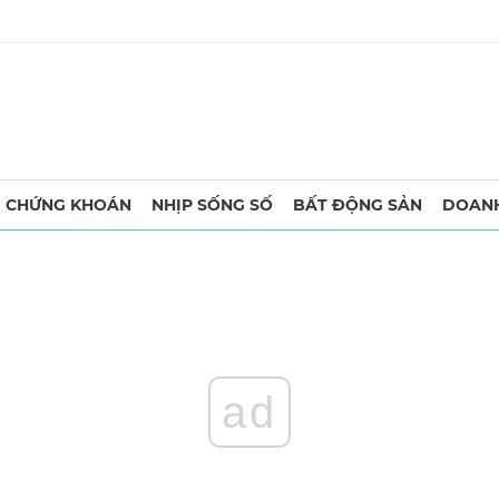
CHỨNG KHOÁN
NHỊP SỐNG SỐ
BẤT ĐỘNG SẢN
DOANH
ad