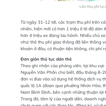
Làn thu phí tự
Từ ngày 31-12 tới, các trạm thu phí trên c
nhiên, hiện mới có hơn 1 triệu ô tô đã dán 
hơn 4 triệu xe đang lưu hành. Nhiều chủ x
như: thẻ thu phí giao thông đã liên thông 
khoản ở đâu, có thuận tiện không, chi phí r
Đơn giản thủ tục dán thẻ
Theo ghi nhận của phóng viên, tại khu vự
Nguyễn Văn Phồn cho biết, đầu tháng 8-2
đơn vị đưa vào sử dụng hệ thống dịch vụ th
quốc lộ 1A (đoạn qua phường Nhơn Hòa, th
Nam Bình Định, bên cạnh những thuận lợi th
Trong đó, tâm lý của người dân, doanh ng
chưa quen với các thao tác, đăng ký, sử dụ