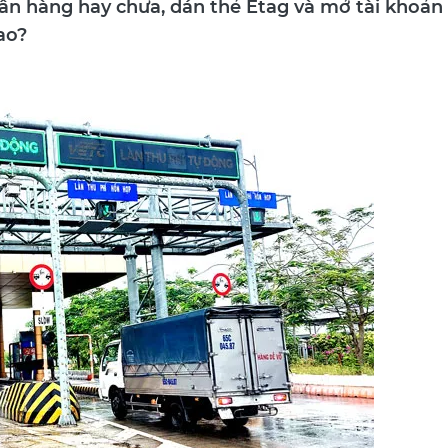
gân hàng hay chưa, dán thẻ Etag và mở tài khoản
ao?