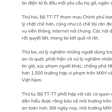
tin điện tử là đầu mối yêu cầu họ gỡ, ngăn 
Thứ hai, Bộ TT-TT tham mưu Chính phủ ban
lý chặt chẽ hơn, cũng như có chế tài răn 
vụ viễn thông, internet nói chung. Các nộ
rất quyết liệt, mang lại kết quả rõ rệt.
Thứ ba, xử lý nghiêm những người dùng tro
an rà quét, phát hiện và xử lý nghiêm nhữ
tin giả, xúc phạm người khác, chống phá 
hơn 1.000 trường hợp vi phạm trên MXH về đ
Việt Nam.
Thứ tư, Bộ TT-TT phối hợp với các cơ quan
dân hiểu được rằng bảo vệ môi trường trên
an toàn hơn. Bởi ngày nay, môi trường MX