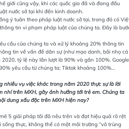
hế giới cũng vậy, khi các quốc gia đã và đang đấu
ật nước sở tại khi đến kinh doanh.
g ý tuân theo pháp luật nước sở tại, trong đó có Việ
thông tin vi phạm pháp luật của chúng ta. Đây là bướ
êu cầu của chúng ta và xử lý khoảng 20% thông tin
ông tin về vấn đề dân sự (như mạo danh, bôi nhọ cá
 2020, tỷ lệ này lần lượt là 90% và gần 100%. Google
 90% yêu cầu từ chúng ta; Tiktok khoảng 100%...
nhiều vụ việc khác trong năm 2020 thực sự là lời
 nhí trên MXH, gây ảnh hưởng tới trẻ em. Chúng ta
 nội dung xấu độc trên MXH hiện nay?
ẽ 5 giải pháp tôi đã nêu trên và đạt hiệu quả rõ rệt
 sống thực, không thể có một môi trường “vô trùng