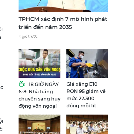
TPHCM xác định 7 mô hình phát
triển đến năm 2035
ội
n
4 giờ trước
Giá xăng E10
18 GIỜ NGÀY
ộc
RON 95 giảm về
6-8: Nhà băng
mức 22.300
chuyển sang huy
đồng mỗi lít
động vốn ngoại
ội
và