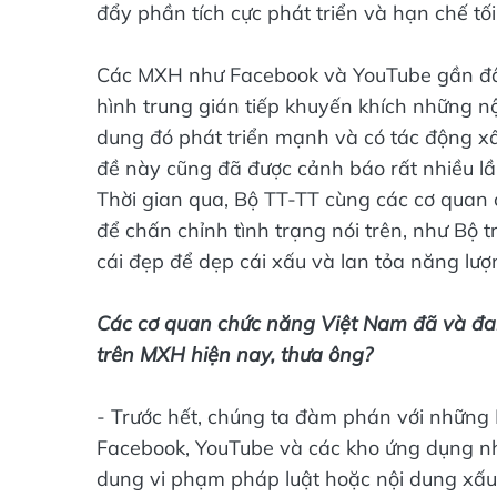
đẩy phần tích cực phát triển và hạn chế tối
Các MXH như Facebook và YouTube gần đây
hình trung gián tiếp khuyến khích những n
dung đó phát triển mạnh và có tác động xấu
đề này cũng đã được cảnh báo rất nhiều lầ
Thời gian qua, Bộ TT-TT cùng các cơ quan 
để chấn chỉnh tình trạng nói trên, như B
cái đẹp để dẹp cái xấu và lan tỏa năng lượ
Các cơ quan chức năng Việt Nam đã và đan
trên MXH hiện nay, thưa ông?
- Trước hết, chúng ta đàm phán với những 
Facebook, YouTube và các kho ứng dụng nh
dung vi phạm pháp luật hoặc nội dung xấu 