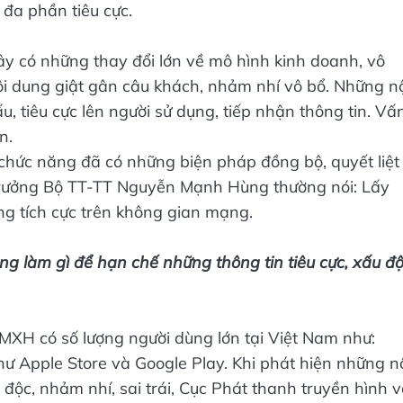
 đa phần tiêu cực.
 có những thay đổi lớn về mô hình kinh doanh, vô
ội dung giật gân câu khách, nhảm nhí vô bổ. Những n
, tiêu cực lên người sử dụng, tiếp nhận thông tin. Vấ
n.
chức năng đã có những biện pháp đồng bộ, quyết liệt
ộ trưởng Bộ TT-TT Nguyễn Mạnh Hùng thường nói: Lấy
ng tích cực trên không gian mạng.
g làm gì để hạn chế những thông tin tiêu cực, xấu đ
MXH có số lượng người dùng lớn tại Việt Nam như:
ư Apple Store và Google Play. Khi phát hiện những n
độc, nhảm nhí, sai trái, Cục Phát thanh truyền hình 