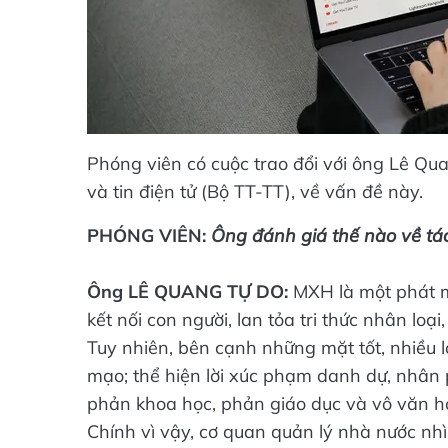
Phóng viên có cuộc trao đổi với ông Lê Qu
và tin điện tử (Bộ TT-TT), về vấn đề này.
PHÓNG VIÊN:
Ông đánh giá thế nào về tá
Ông LÊ QUANG TỰ DO:
MXH là một phát mi
kết nối con người, lan tỏa tri thức nhân loại
Tuy nhiên, bên cạnh những mặt tốt, nhiều lợ
mạo; thể hiện lời xúc phạm danh dự, nhân 
phản khoa học, phản giáo dục và vô văn 
Chính vì vậy, cơ quan quản lý nhà nước nhì