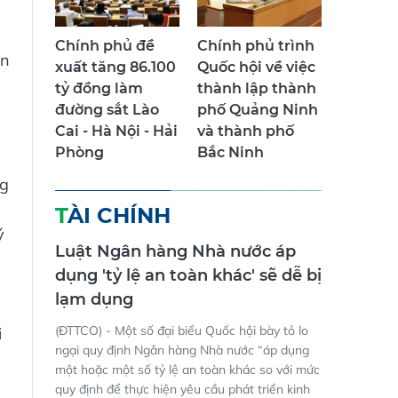
Chính phủ đề
Chính phủ trình
ản
xuất tăng 86.100
Quốc hội về việc
tỷ đồng làm
thành lập thành
đường sắt Lào
phố Quảng Ninh
Cai - Hà Nội - Hải
và thành phố
Phòng
Bắc Ninh
ng
TÀI CHÍNH
ý
Luật Ngân hàng Nhà nước áp
dụng 'tỷ lệ an toàn khác' sẽ dễ bị
lạm dụng
(ĐTTCO) - Một số đại biểu Quốc hội bày tỏ lo
i
ngại quy định Ngân hàng Nhà nước “áp dụng
một hoặc một số tỷ lệ an toàn khác so với mức
quy định để thực hiện yêu cầu phát triển kinh