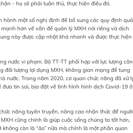
chặn - họ sẽ phải tuân thủ, thực hiện điều đó.
 hành một số nghị định để bổ sung các quy định qu
đe mạnh hơn về vấn đề quản lý MXH nói riêng và dịch
i dung này được cập nhật khá nhanh và được thực hiện
ng nước vi phạm. Bộ TT-TT phối hợp với lực lượng cô
ng đối tượng lợi dụng MXH, không gian mạng để tung
Nhà nước. Trong năm 2020, cơ quan chức năng đã xử l
ưa tin sai, bịa đặt về tình hình hình dịch Covid-19 ở
 chức năng tuyên truyền, nâng cao nhận thức để ngườ
 MXH cũng chính là giúp cuộc sống chúng ta tốt hơn,
H không còn là “ảo” nữa mà chính là một phần quan