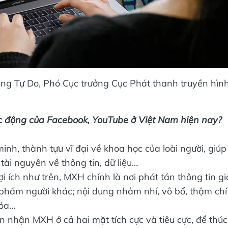
ang Tự Do, Phó Cục trưởng Cục Phát thanh truyền hìn
c động của Facebook, YouTube ở Việt Nam hiện nay?
nh, thành tựu vĩ đại về khoa học của loài người, giúp
, tài nguyên về thông tin, dữ liệu…
i ích như trên, MXH chính là nơi phát tán thông tin gi
phẩm người khác; nội dung nhảm nhí, vô bổ, thậm chí
hóa…
n nhận MXH ở cả hai mặt tích cực và tiêu cực, để thúc