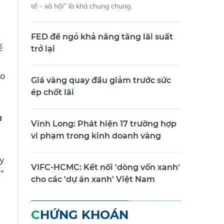
tế - xã hội” là khá chung chung.
FED để ngỏ khả năng tăng lãi suất
ể
trở lại
do
Giá vàng quay đầu giảm trước sức
ép chốt lãi
h
Vĩnh Long: Phát hiện 17 trường hợp
vi phạm trong kinh doanh vàng
uy
VIFC-HCMC: Kết nối 'dòng vốn xanh'
”
cho các 'dự án xanh' Việt Nam
CHỨNG KHOÁN