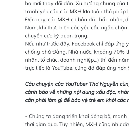
họ mới thay đổi dần. Xu hướng chung của t
tranh yêu cầu các MXH lớn tuân thủ pháp lu
Đến nay, các MXH cơ bản đã chấp nhận, đồn
Nam, khi thực hiện các yêu cầu ngăn chặn 
chuyển cực kỳ quan trọng.
Nếu như trước đây, Facebook chỉ đáp ứng y
chống phá Đảng, Nhà nước, khoảng 70% th
nhân, tổ chức, doanh nghiệp…) thì đến năm
trực tiếp là YouTube, cũng đã đáp ứng hơn
Câu chuyện của YouTuber Thơ Nguyễn cùng 
cảnh báo về những nội dung xấu độc, nhảm
cần phải làm gì để bảo vệ trẻ em khỏi các
- Chúng ta đang triển khai đồng bộ, mạnh m
thời gian qua. Tuy nhiên, MXH cũng như đời