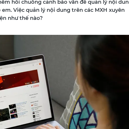
thêm hồi chuông cảnh báo vấn đề quản lý nội du
ẻ em. Việc quản lý nội dung trên các MXH xuyên
iện như thế nào?