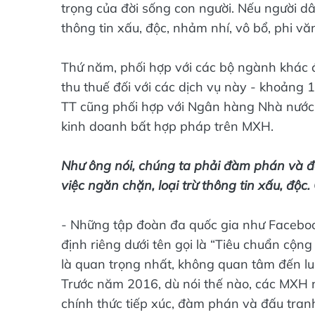
trọng của đời sống con người. Nếu người 
thông tin xấu, độc, nhảm nhí, vô bổ, phi 
Thứ năm, phối hợp với các bộ ngành khác đ
thu thuế đối với các dịch vụ này - khoảng 
TT cũng phối hợp với Ngân hàng Nhà nước
kinh doanh bất hợp pháp trên MXH.
Như ông nói, chúng ta phải đàm phán và đ
việc ngăn chặn, loại trừ thông tin xấu, độc.
- Những tập đoàn đa quốc gia như Facebook,
định riêng dưới tên gọi là “Tiêu chuẩn cộn
là quan trọng nhất, không quan tâm đến l
Trước năm 2016, dù nói thế nào, các MXH nà
chính thức tiếp xúc, đàm phán và đấu tran