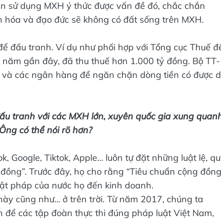
dân sử dụng MXH ý thức được vấn đề đó, chắc chắn
văn hóa và đạo đức sẽ không có đất sống trên MXH.
ể đấu tranh. Ví dụ như phối hợp với Tổng cục Thuế đ
1 năm gần đây, đã thu thuế hơn 1.000 tỷ đồng. Bộ TT-
 và các ngân hàng để ngăn chặn dòng tiền có được 
ấu tranh với các MXH lớn, xuyên quốc gia xung quan
 Ông có thể nói rõ hơn?
 Google, Tiktok, Apple… luôn tự đặt những luật lệ, q
g đồng”. Trước đây, họ cho rằng “Tiêu chuẩn cộng đồng
uật pháp của nước họ đến kinh doanh.
y cũng như... ở trên trời. Từ năm 2017, chúng ta
h để các tập đoàn thực thi đúng pháp luật Việt Nam,