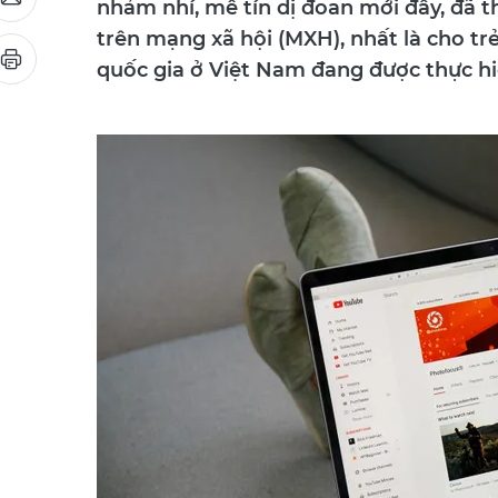
nhảm nhí, mê tín dị đoan mới đây, đã 
trên mạng xã hội (MXH), nhất là cho tr
quốc gia ở Việt Nam đang được thực h