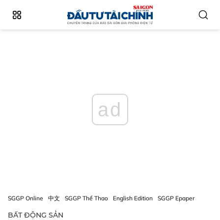
ad
SGGP Online
中文
SGGP Thể Thao
English Edition
SGGP Epaper
BẤT ĐỘNG SẢN