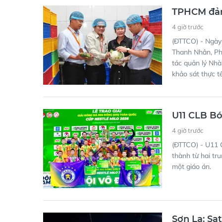
TPHCM đảm
4 giờ trước
(ĐTTCO) - Ngày
Thanh Nhân, Ph
tác quản lý Nh
khảo sát thực 
U11 CLB Bó
4 giờ trước
(ĐTTCO) - U11 C
thành từ hai tr
một giáo án.
Sơn La: Sạt