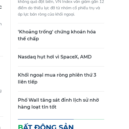
c
điểm do thiếu lực đỡ từ nhóm cổ phiếu trụ và
áp lực bán ròng của khối ngoại.
h
'Khoảng trống' chứng khoán hóa
thế chấp
Nasdaq hụt hơi vì SpaceX, AMD
Khối ngoại mua ròng phiên thứ 3
liên tiếp
g
Phố Wall tăng sát đỉnh lịch sử nhờ
hàng loạt tin tốt
BẤT ĐỘNG SẢN
m