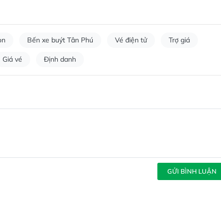
òn
Bến xe buýt Tân Phú
Vé điện tử
Trợ giá
Giá vé
Định danh
GỬI BÌNH LUẬN