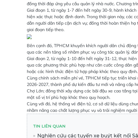
đồng thời đáp ứng yêu cầu quản lý nhà nước. Chương trìn
Giai đoạn 1, từ ngày 1-7 đến hết ngày 30-9, hành khách
hiện xác thực hoặc định danh. Trong thời gian này, các
dẫn người dân tiếp cận dịch vụ; đồng thời hoàn thiện hạ 
giai đoạn tiếp theo.
Bên cạnh đó, TPHCM khuyến khích người dân chủ động th
qua các nền tảng số nhằm phục vụ công tác quản lý, đán
Giai đoạn 2, từ ngày 1-10 đến hết ngày 31-12, thực hiện
qua các phương thức phù hợp như căn cước công dân gắn 
hoặc các hình thức điện tử hợp pháp khác theo quy định.
Cùng chính sách miễn phí vé, TPHCM tiếp tục triển khai 
2026-2027, thành phố dự kiến đầu tư mới và nâng cấp hệ
Chợ Lớn; đồng thời xây dựng các bãi đậu xe cao tầng tạ
một số vị trí phù hợp khác theo quy hoạch.
Cùng với đó, hệ thống vé điện tử, cơ sở dữ liệu dùng ch
nhằm nâng cao chất lượng phục vụ và trải nghiệm người
TIN LIÊN QUAN
Nghiên cứu các tuyến xe buýt kết nối S