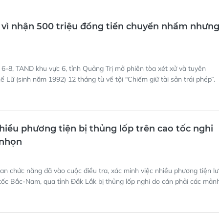
 vì nhận 500 triệu đồng tiền chuyển nhầm nhưn
6-8, TAND khu vực 6, tỉnh Quảng Trị mở phiên tòa xét xử và tuyên
 Lữ (sinh năm 1992) 12 tháng tù về tội "Chiếm giữ tài sản trái phép”.
hiều phương tiện bị thủng lốp trên cao tốc nghi
 nhọn
an chức năng đã vào cuộc điều tra, xác minh việc nhiều phương tiện l
tốc Bắc-Nam, qua tỉnh Đắk Lắk bị thủng lốp nghi do cán phải các mản