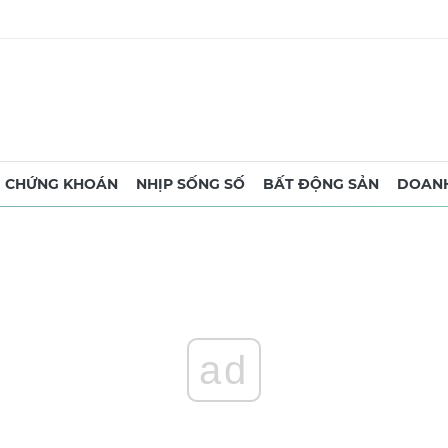
CHỨNG KHOÁN
NHỊP SỐNG SỐ
BẤT ĐỘNG SẢN
DOANH
ad