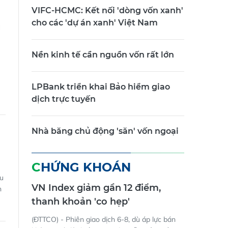
VIFC-HCMC: Kết nối 'dòng vốn xanh'
cho các 'dự án xanh' Việt Nam
g
Nền kinh tế cần nguồn vốn rất lớn
LPBank triển khai Bảo hiểm giao
dịch trực tuyến
Nhà băng chủ động 'săn' vốn ngoại
CHỨNG KHOÁN
ưu
VN Index giảm gần 12 điểm,
h
thanh khoản 'co hẹp'
(ĐTTCO) - Phiên giao dịch 6-8, dù áp lực bán
không quá đột biến, VN Index vẫn giảm gần 12