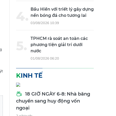
Bầu Hiển với triết lý gây dựng
nền bóng đá cho tương lai
03/08/2026 10:39
TPHCM rà soát an toàn các
phương tiện giải trí dưới
ng
nước
01/08/2026 06:20
ýt
KINH TẾ
18 GIỜ NGÀY 6-8: Nhà băng
chuyển sang huy động vốn
ngoại
2 giờ trước