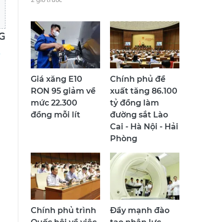
G
Giá xăng E10
Chính phủ đề
RON 95 giảm về
xuất tăng 86.100
mức 22.300
tỷ đồng làm
đồng mỗi lít
đường sắt Lào
Cai - Hà Nội - Hải
Phòng
Chính phủ trình
Đẩy mạnh đào
Quốc hội về việc
tạo nhân lực