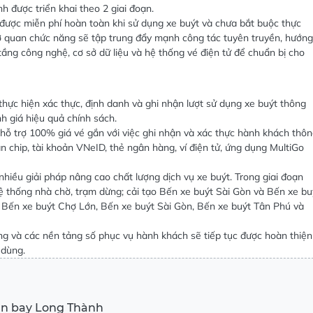
h được triển khai theo 2 giai đoạn.
 được miễn phí hoàn toàn khi sử dụng xe buýt và chưa bắt buộc thực
 cơ quan chức năng sẽ tập trung đẩy mạnh công tác tuyên truyền, hướng
tầng công nghệ, cơ sở dữ liệu và hệ thống vé điện tử để chuẩn bị cho
ực hiện xác thực, định danh và ghi nhận lượt sử dụng xe buýt thông
h giá hiệu quả chính sách.
 hỗ trợ 100% giá vé gắn với việc ghi nhận và xác thực hành khách thô
chip, tài khoản VNeID, thẻ ngân hàng, ví điện tử, ứng dụng MultiGo
nhiều giải pháp nâng cao chất lượng dịch vụ xe buýt. Trong giai đoạn
 thống nhà chờ, trạm dừng; cải tạo Bến xe buýt Sài Gòn và Bến xe bu
i Bến xe buýt Chợ Lớn, Bến xe buýt Sài Gòn, Bến xe buýt Tân Phú và
ung và các nền tảng số phục vụ hành khách sẽ tiếp tục được hoàn thiện
 dùng.
ân bay Long Thành