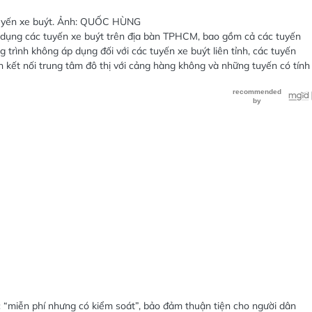
tuyến xe buýt. Ảnh: QUỐC HÙNG
 dụng các tuyến xe buýt trên địa bàn TPHCM, bao gồm cả các tuyến
 trình không áp dụng đối với các tuyến xe buýt liên tỉnh, các tuyến
n kết nối trung tâm đô thị với cảng hàng không và những tuyến có tính
c “miễn phí nhưng có kiểm soát”, bảo đảm thuận tiện cho người dân