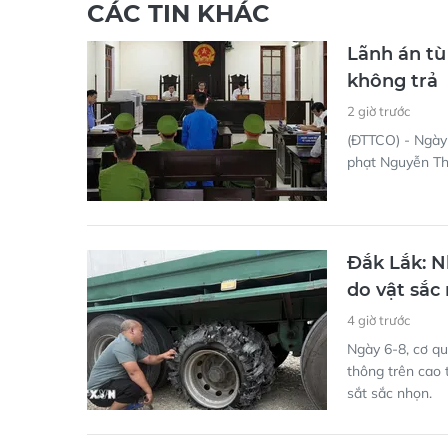
CÁC TIN KHÁC
Lãnh án tù
không trả
2 giờ trước
(ĐTTCO) - Ngày 
phạt Nguyễn Thế
Đắk Lắk: N
do vật sắc
4 giờ trước
Ngày 6-8, cơ qu
thông trên cao 
sắt sắc nhọn.