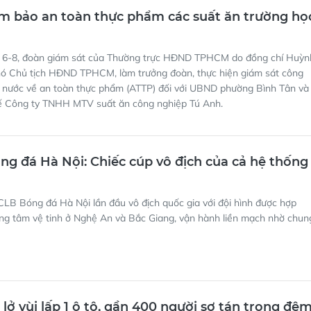
 bảo an toàn thực phẩm các suất ăn trường họ
 6-8, đoàn giám sát của Thường trực HĐND TPHCM do đồng chí Huỳn
ó Chủ tịch HĐND TPHCM, làm trưởng đoàn, thực hiện giám sát công
à nước về an toàn thực phẩm (ATTP) đối với UBND phường Bình Tân và
tế Công ty TNHH MTV suất ăn công nghiệp Tú Anh.
ng đá Hà Nội: Chiếc cúp vô địch của cả hệ thống
LB Bóng đá Hà Nội lần đầu vô địch quốc gia với đội hình được hợp
ung tâm vệ tinh ở Nghệ An và Bắc Giang, vận hành liền mạch nhờ chun
 lở vùi lấp 1 ô tô, gần 400 người sơ tán trong đê